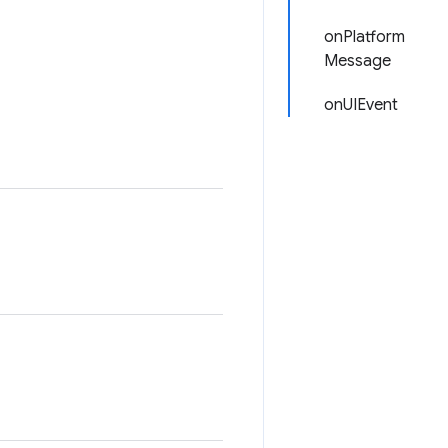
onPlatform
Message
onUIEvent