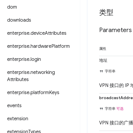
dom
类型
downloads
Parameters
enterprise
.
device
Attributes
enterprise
.
hardware
Platform
属性
enterprise
.
login
地址
字符串
enterprise
.
networking
Attributes
VPN 接口的 I
enterprise
.
platform
Keys
broadcastAddre
events
字符串
可选
extension
VPN 接口的广
extension
Types