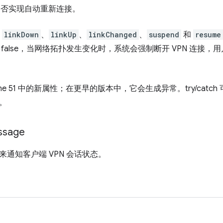
序是否实现自动重新连接。
则
linkDown
、
linkUp
、
linkChanged
、
suspend
和
resume
false，当网络拓扑发生变化时，系统会强制断开 VPN 连接
ome 51 中的新属性；在更早的版本中，它会生成异常。try/cat
。
ssage
通知客户端 VPN 会话状态。