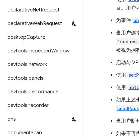
目。用户可
declarative
Net
Request
为事件
on
declarative
Web
Request
当用户连接
desktop
Capture
"connec
被视为拥有
devtools
.
inspected
Window
启动与 V
devtools
.
network
使用
set
devtools
.
panels
使用
not
devtools
.
performance
如果上述步
devtools
.
recorder
sendPac
dns
当用户断开
document
Scan
如果不再需