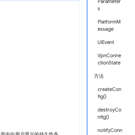
Parameter
s
PlatformM
essage
UIEvent
VpnConne
ctionState
方法
createCon
fig()
destroyCo
nfig()
notifyConn
OS 界面中向用户显示的持久性条