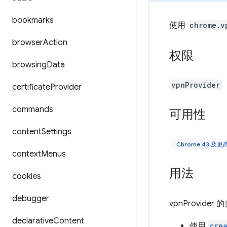
bookmarks
使用
chrome.v
browser
Action
权限
browsing
Data
vpnProvider
certificate
Provider
commands
可用性
content
Settings
Chrome 43 及
context
Menus
用法
cookies
debugger
vpnProvide
declarative
Content
使用
cre