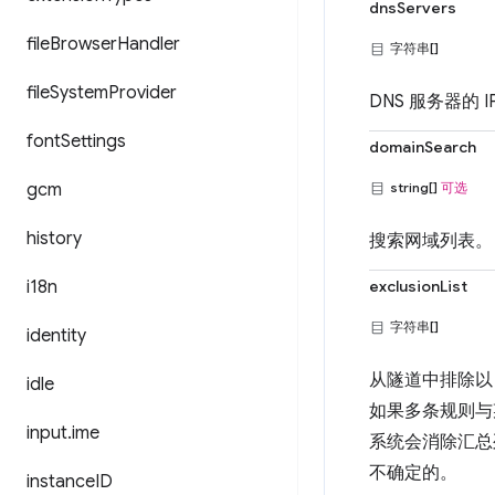
dnsServers
file
Browser
Handler
字符串[]
file
System
Provider
DNS 服务器的 I
font
Settings
domainSearch
gcm
string[]
可选
history
搜索网域列表。
i18n
exclusionList
字符串[]
identity
从隧道中排除以 
idle
如果多条规则与
input
.
ime
系统会消除汇总列表
不确定的。
instance
ID