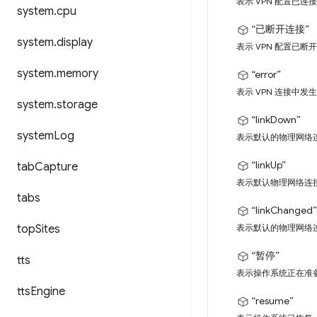
表示 VPN 配置已连
system
.
cpu
“已断开连接”
system
.
display
表示 VPN 配置已断
system
.
memory
“error”
表示 VPN 连接中发生
system
.
storage
“linkDown”
system
Log
表示默认的物理网络
“linkUp”
tab
Capture
表示默认物理网络连
tabs
“linkChanged”
top
Sites
表示默认的物理网络连
“暂停”
tts
表示操作系统正在准备
tts
Engine
“resume”