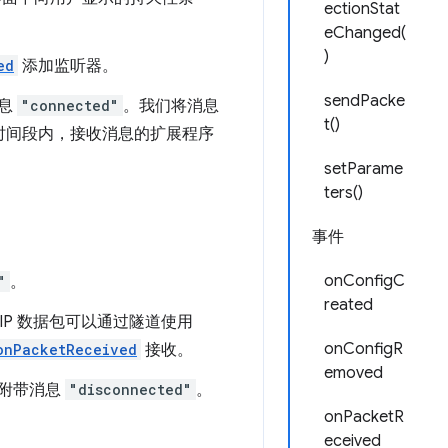
ectionStat
eChanged(
)
ed
添加监听器。
sendPacke
消息
"connected"
。我们将消息
t()
此时间段内，接收消息的扩展程序
setParame
ters()
事件
onConfigC
"
。
reated
IP 数据包可以通过隧道使用
onConfigR
onPacketReceived
接收。
emoved
附带消息
"disconnected"
。
onPacketR
eceived