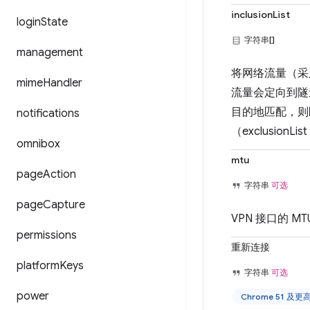
inclusionList
login
State
字符串[]
management
将网络流量（采
mime
Handler
流量会定向到隧道
目的地匹配，则
notifications
（exclusio
omnibox
mtu
page
Action
字符串
可选
page
Capture
VPN 接口的 M
permissions
重新连接
platform
Keys
字符串
可选
power
Chrome 51 及