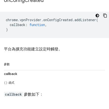
on
Config
Created
chrome
.
vpnProvider
.
onConfigCreated
.
addListener
(
callback
:
function
,
)
平台為擴充功能建立設定時觸發。
參數
callback
函式
callback
參數如下：