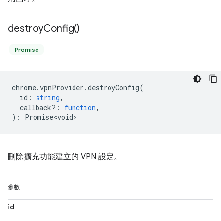
destroy
Config(
)
Promise
chrome
.
vpnProvider
.
destroyConfig
(
id
:
string
,
callback?
:
function
,
)
:
Promise<void>
刪除擴充功能建立的 VPN 設定。
參數
id