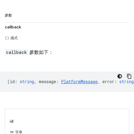
參數
callback
函式
callback
參數如下：
(
id
:
string
,
message
:
PlatformMessage
,
error
:
string
id
字串