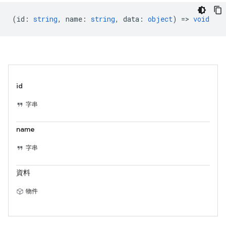
(
id
:
string
,
name
:
string
,
data
:
object
) =>
void
id
字串
name
字串
資料
物件