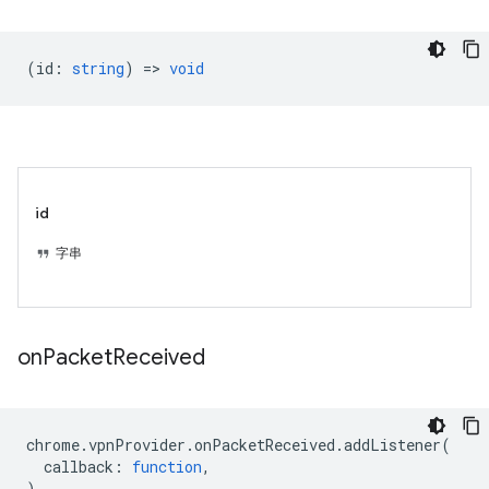
(
id
:
string
) =>
void
id
字串
on
Packet
Received
chrome
.
vpnProvider
.
onPacketReceived
.
addListener
(
callback
:
function
,
)