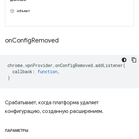
объект
on
Config
Removed
chrome
.
vpnProvider
.
onConfigRemoved
.
addListener
(
callback
:
function
,
)
Срабатывает, когда платформа удаляет
конфигурацию, созданную расширением.
ПАРАМЕТРЫ