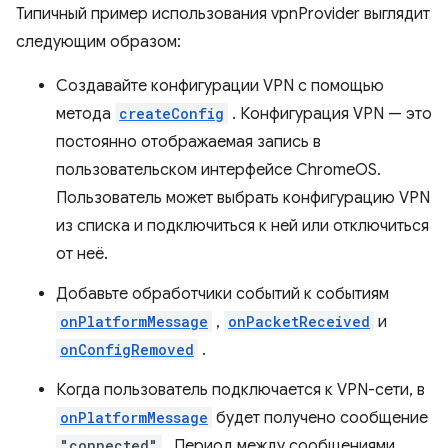
Типичный пример использования vpnProvider выглядит
следующим образом:
Создавайте конфигурации VPN с помощью
метода
createConfig
. Конфигурация VPN — это
постоянно отображаемая запись в
пользовательском интерфейсе ChromeOS.
Пользователь может выбрать конфигурацию VPN
из списка и подключиться к ней или отключиться
от неё.
Добавьте обработчики событий к событиям
onPlatformMessage
,
onPacketReceived
и
onConfigRemoved
.
Когда пользователь подключается к VPN-сети, в
onPlatformMessage
будет получено сообщение
"connected"
. Период между сообщениями