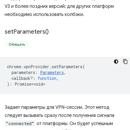
V3 и более поздних версий; для других платформ
необходимо использовать колбэки.
set
Parameters(
)
Обещать
chrome
.
vpnProvider
.
setParameters
(
parameters
:
Parameters
,
callback?
:
function
,
)
:
Promise<void>
Задает параметры для VPN-сессии. Этот метод
следует вызывать сразу после получения сигнала
"connected"
от платформы. Он будет успешным