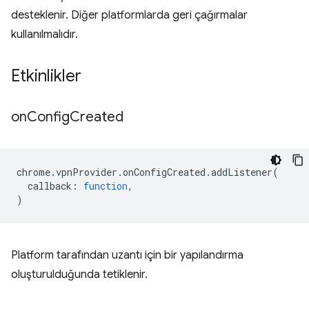
desteklenir. Diğer platformlarda geri çağırmalar
kullanılmalıdır.
Etkinlikler
on
Config
Created
chrome
.
vpnProvider
.
onConfigCreated
.
addListener
(
callback
:
function
,
)
Platform tarafından uzantı için bir yapılandırma
oluşturulduğunda tetiklenir.