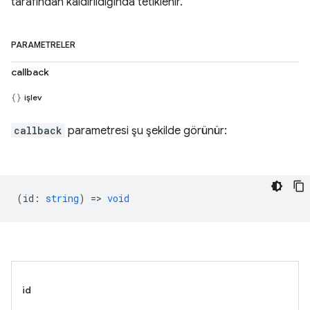
tarafından kaldırıldığında tetiklenir.
PARAMETRELER
callback
işlev
callback
parametresi şu şekilde görünür:
(
id
:
string
) =>
void
id