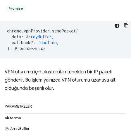
Promise
chrome
.
vpnProvider
.
sendPacket
(
data
:
ArrayBuffer
,
callback?
:
function
,
)
:
Promise<void>
VPN oturumu için oluşturulan tünelden bir IP paketi
gönderir. Bu işlem yalnızca VPN oturumu uzantıya ait
olduğunda başarılı olur.
PARAMETRELER
aktarma
ArrayBuffer