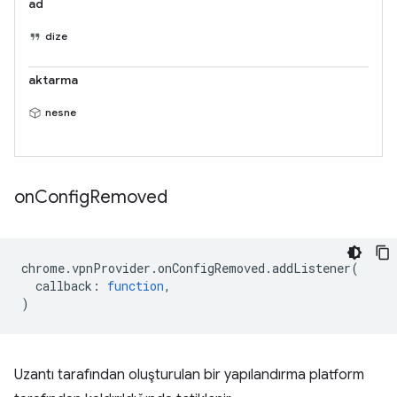
ad
dize
aktarma
nesne
on
Config
Removed
chrome
.
vpnProvider
.
onConfigRemoved
.
addListener
(
callback
:
function
,
)
Uzantı tarafından oluşturulan bir yapılandırma platform