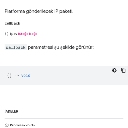
Platforma gönderilecek IP paketi.
callback
işlev
isteğe bağlı
callback
parametresi şu şekilde görünür:
() =>
void
İADELER
Promise<void>