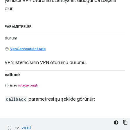
yalnızca VPN oturumu uzantıya ait olduğunda başarılı
olur.
PARAMETRELER
durum
VpnConnectionState
VPN istemcisinin VPN oturumu durumu.
callback
işlev
isteğe bağlı
callback
parametresi şu şekilde görünür:
() =>
void