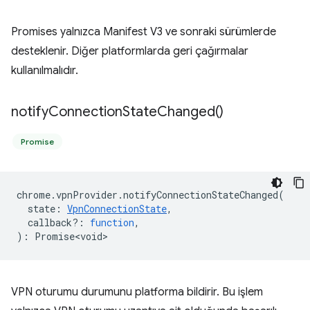
Promises yalnızca Manifest V3 ve sonraki sürümlerde
desteklenir. Diğer platformlarda geri çağırmalar
kullanılmalıdır.
notify
Connection
State
Changed(
)
Promise
chrome
.
vpnProvider
.
notifyConnectionStateChanged
(
state
:
VpnConnectionState
,
callback?
:
function
,
)
:
Promise<void>
VPN oturumu durumunu platforma bildirir. Bu işlem