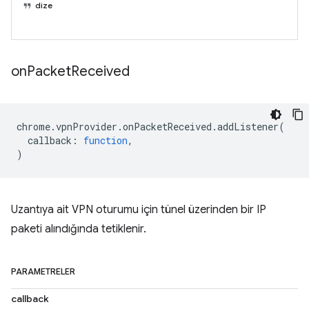
dize
on
Packet
Received
chrome
.
vpnProvider
.
onPacketReceived
.
addListener
(
callback
:
function
,
)
Uzantıya ait VPN oturumu için tünel üzerinden bir IP
paketi alındığında tetiklenir.
PARAMETRELER
callback