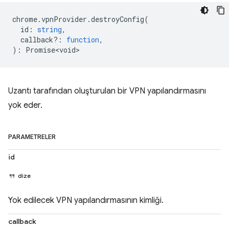
chrome
.
vpnProvider
.
destroyConfig
(
id
:
string
,
callback?
:
function
,
)
:
Promise<void>
Uzantı tarafından oluşturulan bir VPN yapılandırmasını
yok eder.
PARAMETRELER
id
dize
Yok edilecek VPN yapılandırmasının kimliği.
callback