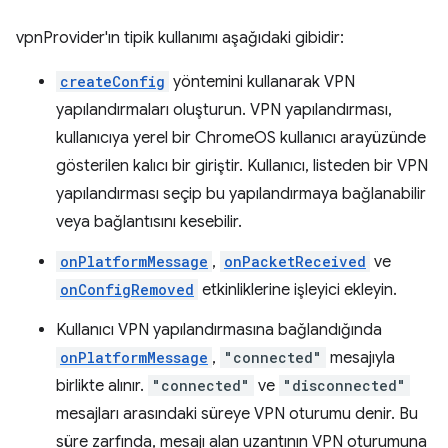
vpnProvider'ın tipik kullanımı aşağıdaki gibidir:
createConfig
yöntemini kullanarak VPN
yapılandırmaları oluşturun. VPN yapılandırması,
kullanıcıya yerel bir ChromeOS kullanıcı arayüzünde
gösterilen kalıcı bir giriştir. Kullanıcı, listeden bir VPN
yapılandırması seçip bu yapılandırmaya bağlanabilir
veya bağlantısını kesebilir.
onPlatformMessage
,
onPacketReceived
ve
onConfigRemoved
etkinliklerine işleyici ekleyin.
Kullanıcı VPN yapılandırmasına bağlandığında
onPlatformMessage
,
"connected"
mesajıyla
birlikte alınır.
"connected"
ve
"disconnected"
mesajları arasındaki süreye VPN oturumu denir. Bu
süre zarfında, mesajı alan uzantının VPN oturumuna