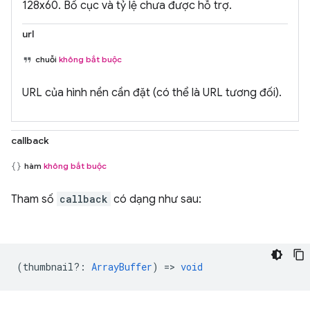
128x60. Bố cục và tỷ lệ chưa được hỗ trợ.
url
chuỗi
không bắt buộc
URL của hình nền cần đặt (có thể là URL tương đối).
callback
hàm
không bắt buộc
Tham số
callback
có dạng như sau:
(
thumbnail?
:
ArrayBuffer
) =>
void