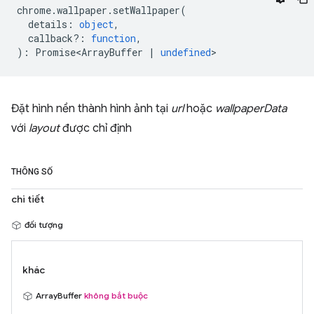
chrome
.
wallpaper
.
setWallpaper
(
details
:
object
,
callback?
:
function
,
)
:
Promise<ArrayBuffer
|
undefined
>
Đặt hình nền thành hình ảnh tại
url
hoặc
wallpaperData
với
layout
được chỉ định
THÔNG SỐ
chi tiết
đối tượng
khác
ArrayBuffer
không bắt buộc