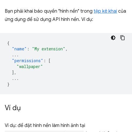
Bạn phải khai báo quyền "hình nền" trong
tệp kê khai
của
ứng dụng để sử dụng API hình nền. Ví dụ:
{
"name"
:
"My extension"
,
...
"permissions"
:
[
"wallpaper"
],
...
}
Ví dụ
Ví dụ: để đặt hình nền làm hình ảnh tại