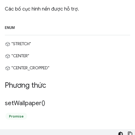
Các bố cục hình nền được hỗ trợ.
ENUM
"STRETCH"
"CENTER"
"CENTER_CROPPED"
Phương thức
set
Wallpaper(
)
Promise