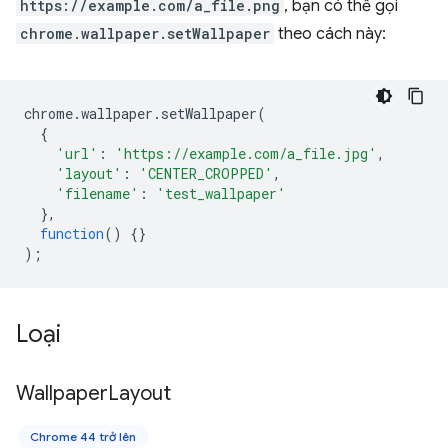
https://example.com/a_file.png
, bạn có thể gọi
chrome.wallpaper.setWallpaper
theo cách này:
chrome
.
wallpaper
.
setWallpaper
(
{
'url'
:
'https://example.com/a_file.jpg'
,
'layout'
:
'CENTER_CROPPED'
,
'filename'
:
'test_wallpaper'
},
function
()
{}
);
Loại
Wallpaper
Layout
Chrome 44 trở lên