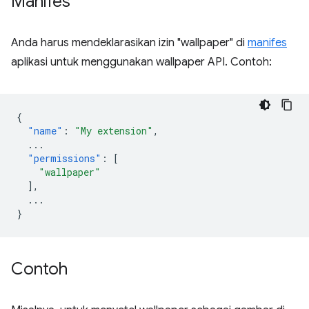
Manifes
Anda harus mendeklarasikan izin "wallpaper" di
manifes
aplikasi untuk menggunakan wallpaper API. Contoh:
{
"name"
:
"My extension"
,
...
"permissions"
:
[
"wallpaper"
],
...
}
Contoh