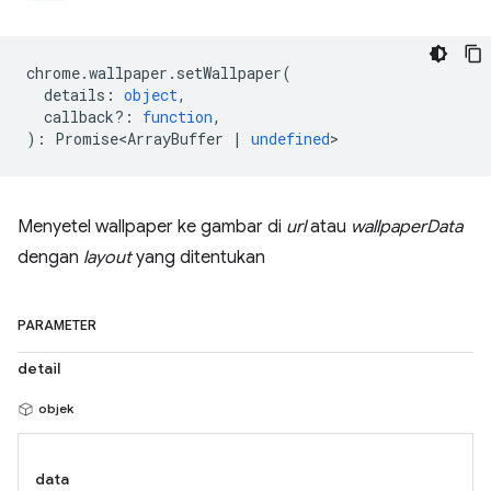
chrome
.
wallpaper
.
setWallpaper
(
details
:
object
,
callback?
:
function
,
)
:
Promise<ArrayBuffer
|
undefined
>
Menyetel wallpaper ke gambar di
url
atau
wallpaperData
dengan
layout
yang ditentukan
PARAMETER
detail
objek
data