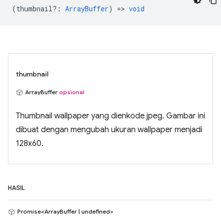
(
thumbnail?
:
ArrayBuffer
) =>
void
thumbnail
ArrayBuffer
opsional
Thumbnail wallpaper yang dienkode jpeg. Gambar ini
dibuat dengan mengubah ukuran wallpaper menjadi
128x60.
HASIL
Promise<ArrayBuffer | undefined>