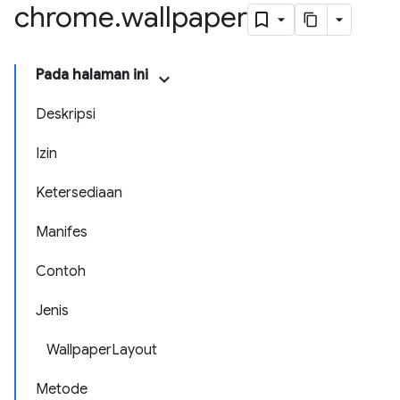
chrome
.
wallpaper
Pada halaman ini
Deskripsi
Izin
Ketersediaan
Manifes
Contoh
Jenis
WallpaperLayout
Metode