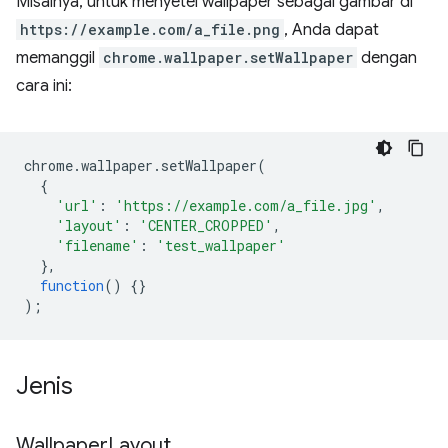
Misalnya, untuk menyetel wallpaper sebagai gambar di
https://example.com/a_file.png
, Anda dapat
memanggil
chrome.wallpaper.setWallpaper
dengan
cara ini:
chrome
.
wallpaper
.
setWallpaper
(
{
'url'
:
'https://example.com/a_file.jpg'
,
'layout'
:
'CENTER_CROPPED'
,
'filename'
:
'test_wallpaper'
},
function
()
{}
);
Jenis
Wallpaper
Layout