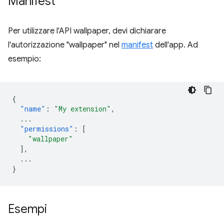
Manifest
Per utilizzare l'API wallpaper, devi dichiarare
l'autorizzazione "wallpaper" nel
manifest
dell'app. Ad
esempio:
{
"name"
:
"My extension"
,
...
"permissions"
:
[
"wallpaper"
],
...
}
Esempi