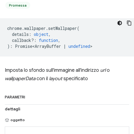
Promessa
chrome
.
wallpaper
.
setWallpaper
(
details
:
object
,
callback?
:
function
,
)
:
Promise<ArrayBuffer
|
undefined
>
Imposta lo sfondo sull'immagine all'indirizzo
url
o
wallpaperData
con il
layout
specificato
PARAMETRI
dettagli
oggetto