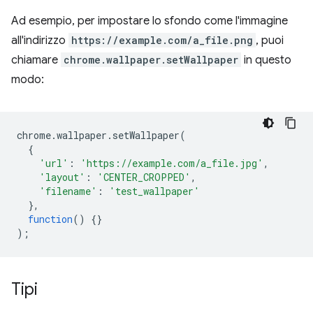
Ad esempio, per impostare lo sfondo come l'immagine
all'indirizzo
https://example.com/a_file.png
, puoi
chiamare
chrome.wallpaper.setWallpaper
in questo
modo:
chrome
.
wallpaper
.
setWallpaper
(
{
'url'
:
'https://example.com/a_file.jpg'
,
'layout'
:
'CENTER_CROPPED'
,
'filename'
:
'test_wallpaper'
},
function
()
{}
);
Tipi