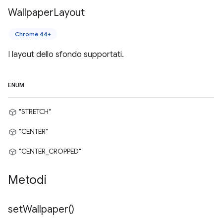
Wallpaper
Layout
Chrome 44+
I layout dello sfondo supportati.
ENUM
"STRETCH"
"CENTER"
"CENTER_CROPPED"
Metodi
set
Wallpaper(
)