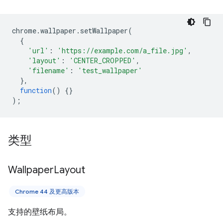
chrome
.
wallpaper
.
setWallpaper
(
{
'url'
:
'https://example.com/a_file.jpg'
,
'layout'
:
'CENTER_CROPPED'
,
'filename'
:
'test_wallpaper'
},
function
()
{}
);
类型
Wallpaper
Layout
Chrome 44 及更高版本
支持的壁纸布局。