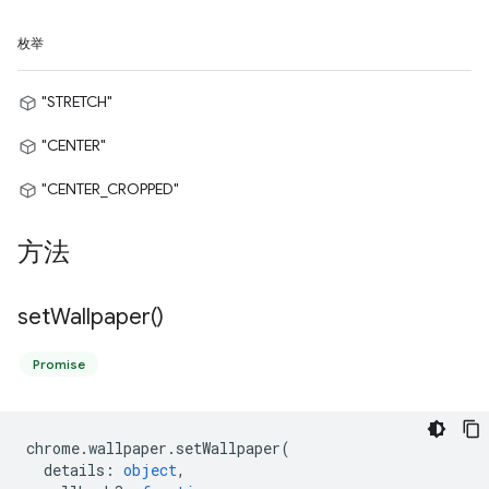
枚举
"STRETCH"
"CENTER"
"CENTER_CROPPED"
方法
set
Wallpaper(
)
Promise
chrome
.
wallpaper
.
setWallpaper
(
details
:
object
,