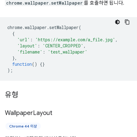
chrome.wallpaper.setWallpaper
를 호출하면 됩니다.
chrome
.
wallpaper
.
setWallpaper
(
{
'url'
:
'https://example.com/a_file.jpg'
,
'layout'
:
'CENTER_CROPPED'
,
'filename'
:
'test_wallpaper'
},
function
()
{}
);
유형
Wallpaper
Layout
Chrome 44 이상