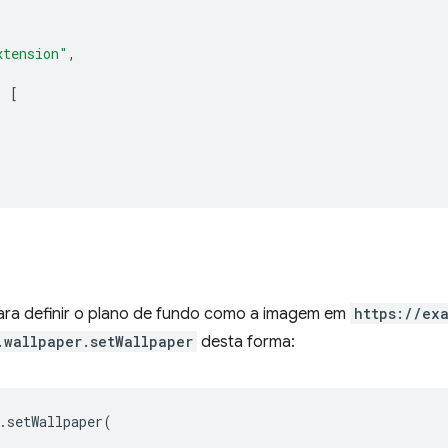
xtension"
,
:
[
ara definir o plano de fundo como a imagem em
https://ex
.wallpaper.setWallpaper
desta forma:
.
setWallpaper
(