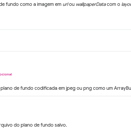
o de fundo como a imagem em
url
ou
wallpaperData
com o
layo
pcional
plano de fundo codificada em jpeg ou png como um ArrayBuf
quivo do plano de fundo salvo.