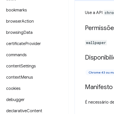
bookmarks
Use a API
chro
browser
Action
Permissõe
browsing
Data
wallpaper
certificate
Provider
commands
Disponibil
content
Settings
Chrome 43 ou ma
context
Menus
Manifesto
cookies
debugger
É necessário de
declarative
Content