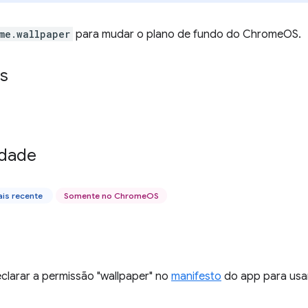
me.wallpaper
para mudar o plano de fundo do ChromeOS.
s
idade
is recente
Somente no ChromeOS
clarar a permissão "wallpaper" no
manifesto
do app para usar