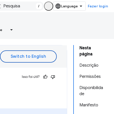
/
Fazer login
re
Nesta
página
Descrição
Permissões
Isso foi útil?
Disponibilida
de
Manifesto