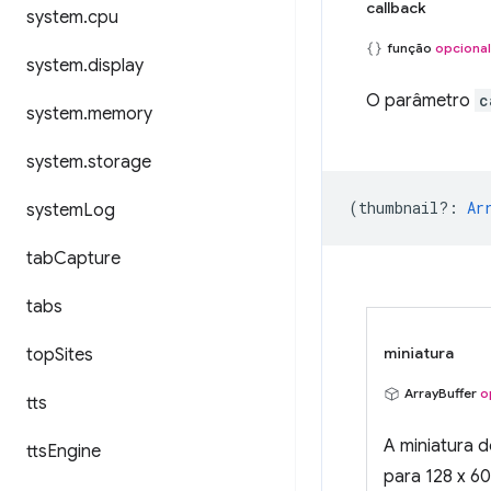
callback
system
.
cpu
função
opcional
system
.
display
O parâmetro
c
system
.
memory
system
.
storage
(
thumbnail?
:
Ar
system
Log
tab
Capture
tabs
miniatura
top
Sites
ArrayBuffer
o
tts
A miniatura 
tts
Engine
para 128 x 60