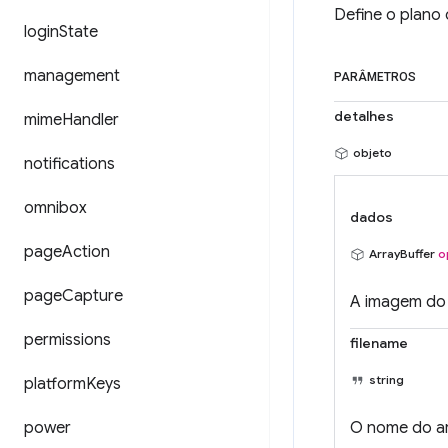
Define o plan
login
State
management
PARÂMETROS
detalhes
mime
Handler
objeto
notifications
omnibox
dados
page
Action
ArrayBuffer
o
page
Capture
A imagem do 
permissions
filename
string
platform
Keys
power
O nome do ar