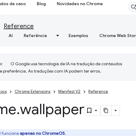
udos de caso
Blog
Novidades no Chrome
Reference
AI
Referência
Exemplos
Chrome Web Sto
O Google usa tecnologia de IA na tradução de conteúdos
e preferência. As traduções com IA podem ter erros.
ocs
Chrome Extensions
Manifest V2
Reference
me
.
wallpaper
I funciona
apenas no ChromeOS
.