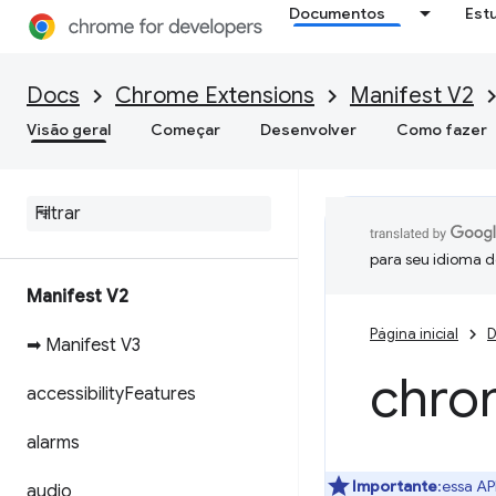
Documentos
Est
Docs
Chrome Extensions
Manifest V2
Visão geral
Começar
Desenvolver
Como fazer
para seu idioma d
Manifest V2
Página inicial
D
➡ Manifest V3
chro
accessibility
Features
alarms
Importante
:essa AP
audio