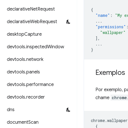
declarative
Net
Request
{
"name"
:
"My e
...
declarative
Web
Request
"permissions"
"wallpaper"
desktop
Capture
],
...
devtools
.
inspected
Window
}
devtools
.
network
Exemplos
devtools
.
panels
devtools
.
performance
Por exemplo, p
devtools
.
recorder
chame
chrome
dns
chrome
.
wallpaper
document
Scan
{