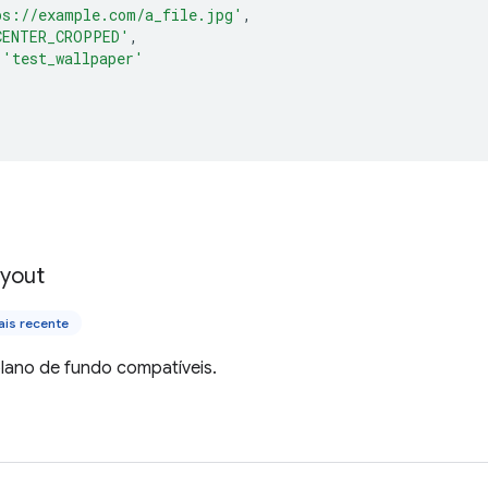
ps://example.com/a_file.jpg'
,
CENTER_CROPPED'
,
'test_wallpaper'
yout
is recente
plano de fundo compatíveis.