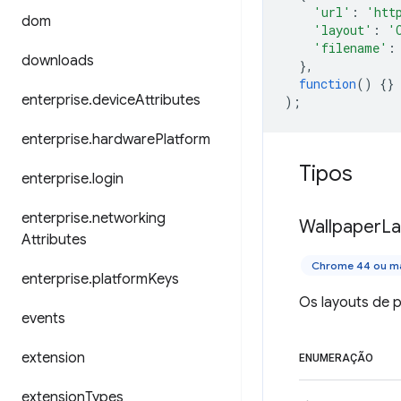
'url'
:
'htt
dom
'layout'
:
'
'filename'
:
downloads
},
function
()
{}
enterprise
.
device
Attributes
);
enterprise
.
hardware
Platform
Tipos
enterprise
.
login
enterprise
.
networking
Wallpaper
La
Attributes
Chrome 44 ou ma
enterprise
.
platform
Keys
Os layouts de 
events
extension
ENUMERAÇÃO
extension
Types