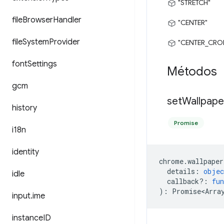
"STRETCH"
file
Browser
Handler
"CENTER"
file
System
Provider
"CENTER_CRO
font
Settings
Métodos
gcm
set
Wallpape
history
Promise
i18n
identity
chrome
.
wallpaper
details
:
objec
idle
callback?
:
fun
)
:
Promise<Arra
input
.
ime
instance
ID