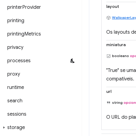
layout
printer
Provider
WallpaperLa
printing
Os layouts d
printing
Metrics
miniatura
privacy
booleano
opc
processes
"True" se uma
proxy
compatíveis.
runtime
url
search
string
opcion
sessions
O URL do plan
storage