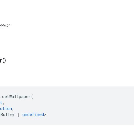
PPED"
r(
)
.
setWallpaper
(
t
,
ction
,
yBuffer
|
undefined
>