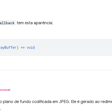
allback
tem esta aparência:
rayBuffer
) =>
void
pcional
do plano de fundo codificada em JPEG. Ele é gerado ao redim
.