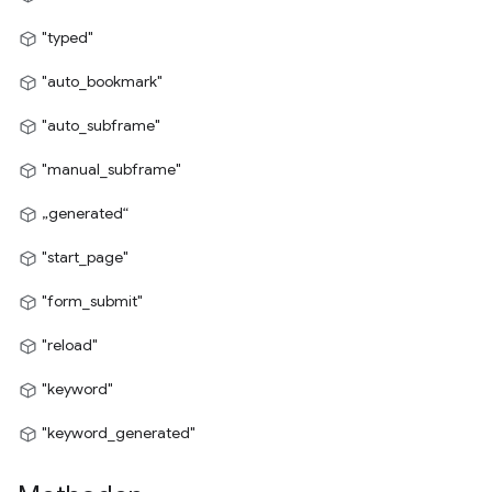
"typed"
"auto_bookmark"
"auto_subframe"
"manual_subframe"
„generated“
"start_page"
"form_submit"
"reload"
"keyword"
"keyword_generated"