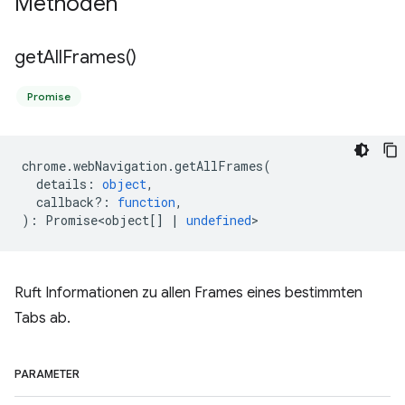
Methoden
get
All
Frames(
)
Promise
chrome
.
webNavigation
.
getAllFrames
(
details
:
object
,
callback?
:
function
,
)
:
Promise<object
[]
|
undefined
>
Ruft Informationen zu allen Frames eines bestimmten
Tabs ab.
PARAMETER