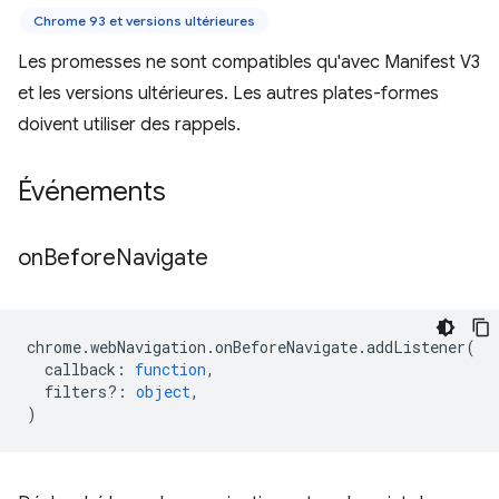
Chrome 93 et versions ultérieures
Les promesses ne sont compatibles qu'avec Manifest V3
et les versions ultérieures. Les autres plates-formes
doivent utiliser des rappels.
Événements
on
Before
Navigate
chrome
.
webNavigation
.
onBeforeNavigate
.
addListener
(
callback
:
function
,
filters?
:
object
,
)