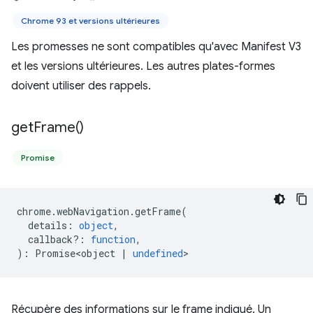
Chrome 93 et versions ultérieures
Les promesses ne sont compatibles qu'avec Manifest V3
et les versions ultérieures. Les autres plates-formes
doivent utiliser des rappels.
get
Frame(
)
Promise
chrome
.
webNavigation
.
getFrame
(
details
:
object
,
callback?
:
function
,
)
:
Promise<object
|
undefined
>
Récupère des informations sur le frame indiqué. Un