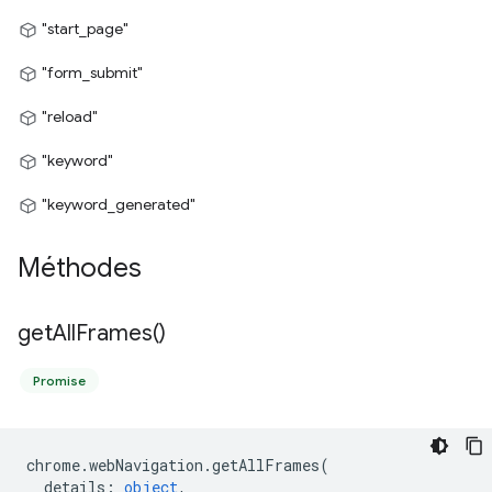
"start_page"
"form_submit"
"reload"
"keyword"
"keyword_generated"
Méthodes
get
All
Frames(
)
Promise
chrome
.
webNavigation
.
getAllFrames
(
details
:
object
,