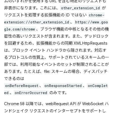
ムのいずれかを使用する URL を含む特定のリクエストも
非表示になります。これには、
other_extension_id
が
リクエストを処理する拡張機能の ID ではない
chrome-
extension://other_extension_id
、
https://www.goo
gle.com/chrome
、ブラウザ機能の中核となるその他の機
密性の高いリクエストが含まれます。また、デッドロック
を回避するため、拡張機能からの同期 XMLHttpRequests
は、ブロック イベント ハンドラから隠されます。対応す
るプロトコルの性質上、サポートされているスキームの一
部では、利用可能なイベントのセットが制限されることが
あります。たとえば、file: スキームの場合、ディスパッチ
できるのは
onBeforeRequest
、
onResponseStarted
、
onComplet
ed
、
onErrorOccurred
のみです。
Chrome 58 以降では、webRequest API が WebSocket ハ
ンドシェイク リクエストのインターセプトをサポートし