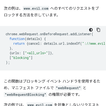
次の例は、
www.evil.com
へのすべてのリクエストをブ
ロックする方法を示しています。
chrome
.
webRequest
.
onBeforeRequest
.
addListener
(
function
(
details
)
{
return
{
cancel
:
details
.
url
.
indexOf
(
"://www.evil
},
{
urls
:
[
"<all_urls>"
]},
[
"blocking"
]
);
この関数はブロッキング イベント ハンドラを使用するた
め、マニフェスト ファイルで
"webRequest"
と
"webRequestBlocking"
の権限が必要です。
次の例では、
www.evil.com
を対象としないリクエスト