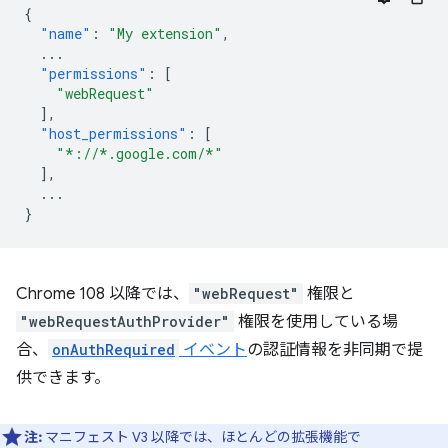
{
"name"
:
"My extension"
,
...
"permissions"
:
[
"webRequest"
],
"host_permissions"
:
[
"*://*.google.com/*"
],
...
}
Chrome 108 以降では、
"webRequest"
権限と
"webRequestAuthProvider"
権限を使用している場
合、
onAuthRequired
イベント
の認証情報を非同期で提
供できます。
注:
マニフェスト V3 以降では、ほとんどの拡張機能で