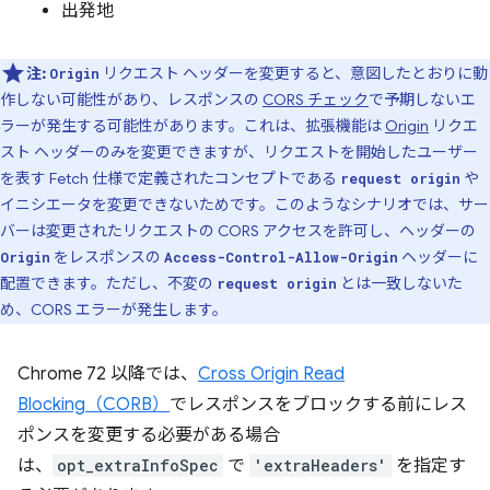
出発地
注:
リクエスト ヘッダーを変更すると、意図したとおりに動
Origin
作しない可能性があり、レスポンスの
CORS チェック
で予期しないエ
ラーが発生する可能性があります。これは、拡張機能は
Origin
リクエ
スト ヘッダーのみを変更できますが、リクエストを開始したユーザー
を表す Fetch 仕様で定義されたコンセプトである
や
request origin
イニシエータを変更できないためです。このようなシナリオでは、サー
バーは変更されたリクエストの CORS アクセスを許可し、ヘッダーの
をレスポンスの
ヘッダーに
Origin
Access-Control-Allow-Origin
配置できます。ただし、不変の
とは一致しないた
request origin
め、CORS エラーが発生します。
Chrome 72 以降では、
Cross Origin Read
Blocking（CORB）
でレスポンスをブロックする前にレス
ポンスを変更する必要がある場合
は、
opt_extraInfoSpec
で
'extraHeaders'
を指定す