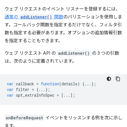
ウェブ リクエストのイベント リスナーを登録するには、
通常の
addListener()
関数
のバリエーションを使用しま
す。コールバック関数を指定するだけでなく、フィルタ引
数も指定する必要があります。オプションの追加情報引数
を指定することもできます。
ウェブ リクエスト API の
addListener()
の 3 つの引数
は、次のように定義されています。
var
callback
=
function
(
details
)
{...};
var
filter
=
{...};
var
opt_extraInfoSpec
=
[...];
onBeforeRequest
イベントをリッスンする例を次に示し
ます。