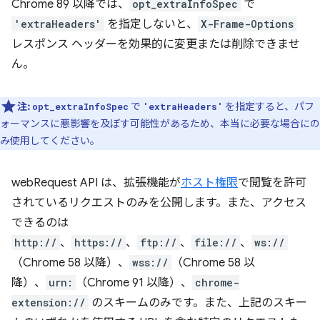
Chrome 89 以降では、
opt_extraInfoSpec
で
'extraHeaders'
を指定しないと、
X-Frame-Options
レスポンス ヘッダーを効果的に変更または削除できませ
ん。
注:
で
を指定すると、パフ
opt_extraInfoSpec
'extraHeaders'
ォーマンスに悪影響を及ぼす可能性があるため、本当に必要な場合にの
み使用してください。
webRequest API は、拡張機能が
ホスト権限
で閲覧を許可
されているリクエストのみを公開します。また、アクセス
できるのは
http://
、
https://
、
ftp://
、
file://
、
ws://
（Chrome 58 以降）、
wss://
（Chrome 58 以
降）、
urn:
（Chrome 91 以降）、
chrome-
extension://
のスキームのみです。また、上記のスキー