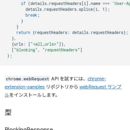
if
(
details
.
requestHeaders
[
i
].
name
===
'User-A
details
.
requestHeaders
.
splice
(
i
,
1
);
break
;
}
}
return
{
requestHeaders
:
details
.
requestHeaders
};
},
{
urls
:
[
"<all_urls>"
]},
[
"blocking"
,
"requestHeaders"
]
);
chrome.webRequest
API を試すには、
chrome-
extension-samples
リポジトリから
webRequest サンプ
ル
をインストールします。
型
Blocking
Response