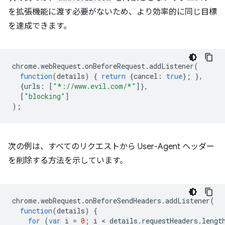
を拡張機能に渡す必要がないため、より効率的に同じ目標
を達成できます。
chrome
.
webRequest
.
onBeforeRequest
.
addListener
(
function
(
details
)
{
return
{
cancel
:
true
};
},
{
urls
:
[
"*://www.evil.com/*"
]},
[
"blocking"
]
);
次の例は、すべてのリクエストから User-Agent ヘッダー
を削除する方法を示しています。
chrome
.
webRequest
.
onBeforeSendHeaders
.
addListener
(
function
(
details
)
{
for
(
var
i
=
0
;
i
 < 
details
.
requestHeaders
.
lengt