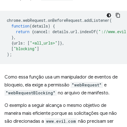
chrome
.
webRequest
.
onBeforeRequest
.
addListener
(
function
(
details
)
{
return
{
cancel
:
details
.
url
.
indexOf
(
"://www.evil
},
{
urls
:
[
"<all_urls>"
]},
[
"blocking"
]
);
Como essa função usa um manipulador de eventos de
bloqueio, ela exige a permissão
"webRequest"
e
"webRequestBlocking"
no arquivo de manifesto.
O exemplo a seguir alcança o mesmo objetivo de
maneira mais eficiente porque as solicitações que não
são direcionadas a
www.evil.com
não precisam ser