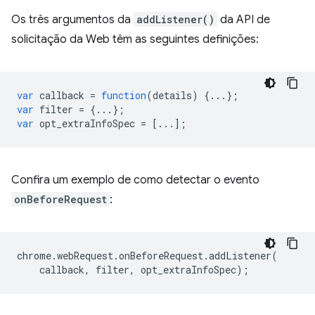
Os três argumentos da
addListener()
da API de
solicitação da Web têm as seguintes definições:
var
callback
=
function
(
details
)
{...};
var
filter
=
{...};
var
opt_extraInfoSpec
=
[...];
Confira um exemplo de como detectar o evento
onBeforeRequest
:
chrome
.
webRequest
.
onBeforeRequest
.
addListener
(
callback
,
filter
,
opt_extraInfoSpec
);