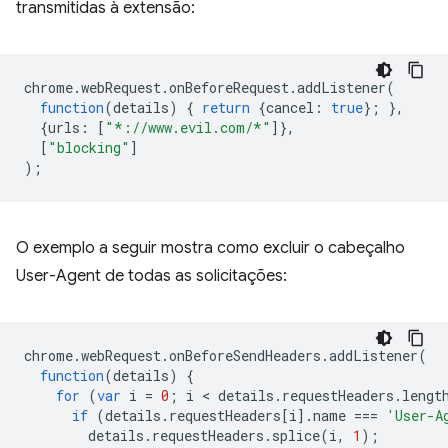
transmitidas à extensão:
chrome
.
webRequest
.
onBeforeRequest
.
addListener
(
function
(
details
)
{
return
{
cancel
:
true
};
},
{
urls
:
[
"*://www.evil.com/*"
]},
[
"blocking"
]
);
O exemplo a seguir mostra como excluir o cabeçalho
User-Agent de todas as solicitações:
chrome
.
webRequest
.
onBeforeSendHeaders
.
addListener
(
function
(
details
)
{
for
(
var
i
=
0
;
i
 < 
details
.
requestHeaders
.
lengt
if
(
details
.
requestHeaders
[
i
].
name
===
'User-A
details
.
requestHeaders
.
splice
(
i
,
1
);