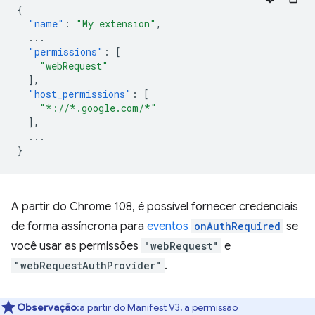
{
"name"
:
"My extension"
,
...
"permissions"
:
[
"webRequest"
],
"host_permissions"
:
[
"*://*.google.com/*"
],
...
}
A partir do Chrome 108, é possível fornecer credenciais
de forma assíncrona para
eventos
onAuthRequired
se
você usar as permissões
"webRequest"
e
"webRequestAuthProvider"
.
Observação
:a partir do Manifest V3, a permissão