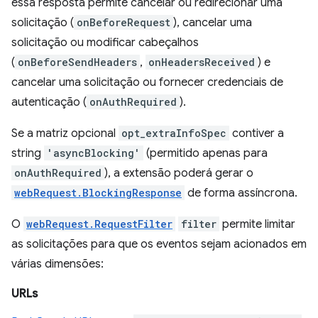
essa resposta permite cancelar ou redirecionar uma
solicitação (
onBeforeRequest
), cancelar uma
solicitação ou modificar cabeçalhos
(
onBeforeSendHeaders
,
onHeadersReceived
) e
cancelar uma solicitação ou fornecer credenciais de
autenticação (
onAuthRequired
).
Se a matriz opcional
opt_extraInfoSpec
contiver a
string
'asyncBlocking'
(permitido apenas para
onAuthRequired
), a extensão poderá gerar o
webRequest.BlockingResponse
de forma assíncrona.
O
webRequest.RequestFilter
filter
permite limitar
as solicitações para que os eventos sejam acionados em
várias dimensões:
URLs