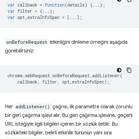
var
callback
=
function
(
details
)
{...};
var
filter
=
{...};
var
opt_extraInfoSpec
=
[...];
onBeforeRequest
etkinliğini dinleme örneğini aşağıda
görebilirsiniz:
chrome
.
webRequest
.
onBeforeRequest
.
addListener
(
callback
,
filter
,
opt_extraInfoSpec
);
Her
addListener()
çağrısı, ilk parametre olarak zorunlu
bir geri çağırma işlevi alır. Bu geri çağırma işlevine, geçerli
URL isteğiyle ilgili bilgileri içeren bir sözlük iletilir. Bu
sözlükteki bilgiler, belirli etkinlik türünün yanı sıra