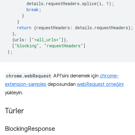
details
.
requestHeaders
.
splice
(
i
,
1
);
break
;
}
}
return
{
requestHeaders
:
details
.
requestHeaders
};
},
{
urls
:
[
"<all_urls>"
]},
[
"blocking"
,
"requestHeaders"
]
);
chrome.webRequest
API'sini denemek için
chrome-
extension-samples
deposundan
webRequest örneğini
yükleyin.
Türler
Blocking
Response