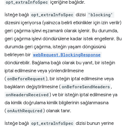
opt_extraInfoSpec
içeriğine bağlıdır.
İsteğe bağlı
opt_extraInfoSpec
dizisi
'blocking'
dizesini içeriyorsa (yalnızca belirli etkinlikler için izin verilir)
geri çağırma işlevi eşzamanlı olarak işlenir. Bu durumda,
geri çağırma işlevi döndürülene kadar istek engellenir. Bu
durumda geri çağırma, isteğin yaşam döngüsünü
belirleyen bir
webRequest.BlockingResponse
döndürebilir. Bağlama bağlı olarak bu yanıt, bir isteğin
iptal edilmesine veya yönlendirilmesine
(
onBeforeRequest
), bir isteğin iptal edilmesine veya
başlıkların değiştirilmesine (
onBeforeSendHeaders
,
onHeadersReceived
) ve bir isteğin iptal edilmesine ya
da kimlik doğrulama kimlik bilgilerinin sağlanmasına
(
onAuthRequired
) olanak tanır.
İsteğe bağlı
opt_extraInfoSpec
dizisi bunun yerine