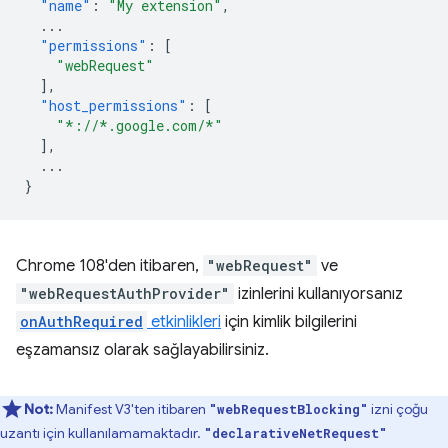
"name"
:
"My extension"
,
...
"permissions"
:
[
"webRequest"
],
"host_permissions"
:
[
"*://*.google.com/*"
],
...
}
Chrome 108'den itibaren,
"webRequest"
ve
"webRequestAuthProvider"
izinlerini kullanıyorsanız
onAuthRequired
etkinlikleri
için kimlik bilgilerini
eşzamansız olarak sağlayabilirsiniz.
Not:
Manifest V3'ten itibaren
izni çoğu
"webRequestBlocking"
uzantı için kullanılamamaktadır.
"declarativeNetRequest"