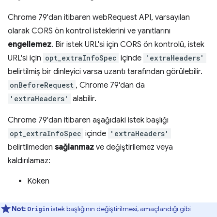
Chrome 79'dan itibaren webRequest API, varsayılan
olarak CORS ön kontrol isteklerini ve yanıtlarını
engellemez
. Bir istek URL'si için CORS ön kontrolü, istek
URL'si için
opt_extraInfoSpec
içinde
'extraHeaders'
belirtilmiş bir dinleyici varsa uzantı tarafından görülebilir.
onBeforeRequest
, Chrome 79'dan da
'extraHeaders'
alabilir.
Chrome 79'dan itibaren aşağıdaki istek başlığı
opt_extraInfoSpec
içinde
'extraHeaders'
belirtilmeden
sağlanmaz
ve değiştirilemez veya
kaldırılamaz:
Köken
Not:
istek başlığının değiştirilmesi, amaçlandığı gibi
Origin