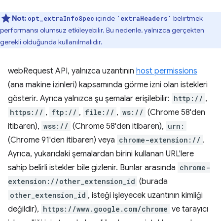
Not:
içinde
belirtmek
opt_extraInfoSpec
'extraHeaders'
performansı olumsuz etkileyebilir. Bu nedenle, yalnızca gerçekten
gerekli olduğunda kullanılmalıdır.
webRequest API, yalnızca uzantının
host permissions
(ana makine izinleri) kapsamında görme izni olan istekleri
gösterir. Ayrıca yalnızca şu şemalar erişilebilir:
http://
,
https://
,
ftp://
,
file://
,
ws://
(Chrome 58'den
itibaren),
wss://
(Chrome 58'den itibaren),
urn:
(Chrome 91'den itibaren) veya
chrome-extension://
.
Ayrıca, yukarıdaki şemalardan birini kullanan URL'lere
sahip belirli istekler bile gizlenir. Bunlar arasında
chrome-
extension://other_extension_id
(burada
other_extension_id
, isteği işleyecek uzantının kimliği
değildir),
https://www.google.com/chrome
ve tarayıcı