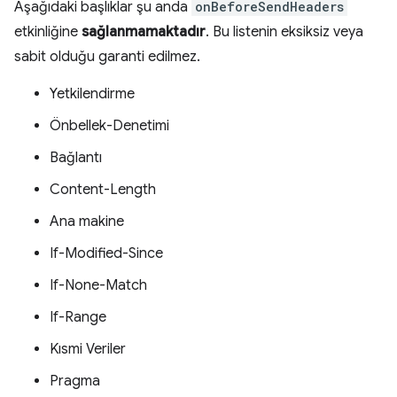
Aşağıdaki başlıklar şu anda
onBeforeSendHeaders
etkinliğine
sağlanmamaktadır
. Bu listenin eksiksiz veya
sabit olduğu garanti edilmez.
Yetkilendirme
Önbellek-Denetimi
Bağlantı
Content-Length
Ana makine
If-Modified-Since
If-None-Match
If-Range
Kısmi Veriler
Pragma