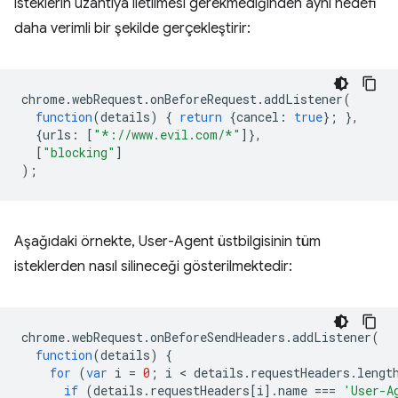
isteklerin uzantıya iletilmesi gerekmediğinden aynı hedefi
daha verimli bir şekilde gerçekleştirir:
chrome
.
webRequest
.
onBeforeRequest
.
addListener
(
function
(
details
)
{
return
{
cancel
:
true
};
},
{
urls
:
[
"*://www.evil.com/*"
]},
[
"blocking"
]
);
Aşağıdaki örnekte, User-Agent üstbilgisinin tüm
isteklerden nasıl silineceği gösterilmektedir:
chrome
.
webRequest
.
onBeforeSendHeaders
.
addListener
(
function
(
details
)
{
for
(
var
i
=
0
;
i
 < 
details
.
requestHeaders
.
lengt
if
(
details
.
requestHeaders
[
i
].
name
===
'User-A