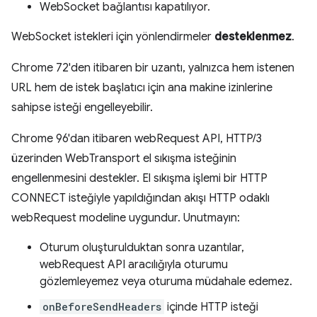
WebSocket bağlantısı kapatılıyor.
WebSocket istekleri için yönlendirmeler
desteklenmez
.
Chrome 72'den itibaren bir uzantı, yalnızca hem istenen
URL hem de istek başlatıcı için ana makine izinlerine
sahipse isteği engelleyebilir.
Chrome 96'dan itibaren webRequest API, HTTP/3
üzerinden WebTransport el sıkışma isteğinin
engellenmesini destekler. El sıkışma işlemi bir HTTP
CONNECT isteğiyle yapıldığından akışı HTTP odaklı
webRequest modeline uygundur. Unutmayın:
Oturum oluşturulduktan sonra uzantılar,
webRequest API aracılığıyla oturumu
gözlemleyemez veya oturuma müdahale edemez.
onBeforeSendHeaders
içinde HTTP isteği