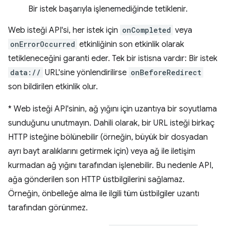
Bir istek başarıyla işlenemediğinde tetiklenir.
Web isteği API'si, her istek için
onCompleted
veya
onErrorOccurred
etkinliğinin son etkinlik olarak
tetikleneceğini garanti eder. Tek bir istisna vardır: Bir istek
data://
URL'sine yönlendirilirse
onBeforeRedirect
son bildirilen etkinlik olur.
*
Web isteği API'sinin, ağ yığını için uzantıya bir soyutlama
sunduğunu unutmayın. Dahili olarak, bir URL isteği birkaç
HTTP isteğine bölünebilir (örneğin, büyük bir dosyadan
ayrı bayt aralıklarını getirmek için) veya ağ ile iletişim
kurmadan ağ yığını tarafından işlenebilir. Bu nedenle API,
ağa gönderilen son HTTP üstbilgilerini sağlamaz.
Örneğin, önbelleğe alma ile ilgili tüm üstbilgiler uzantı
tarafından görünmez.