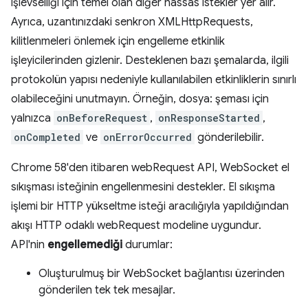
işlevselliği için temel olan diğer hassas istekler yer alır.
Ayrıca, uzantınızdaki senkron XMLHttpRequests,
kilitlenmeleri önlemek için engelleme etkinlik
işleyicilerinden gizlenir. Desteklenen bazı şemalarda, ilgili
protokolün yapısı nedeniyle kullanılabilen etkinliklerin sınırlı
olabileceğini unutmayın. Örneğin, dosya: şeması için
yalnızca
onBeforeRequest
,
onResponseStarted
,
onCompleted
ve
onErrorOccurred
gönderilebilir.
Chrome 58'den itibaren webRequest API, WebSocket el
sıkışması isteğinin engellenmesini destekler. El sıkışma
işlemi bir HTTP yükseltme isteği aracılığıyla yapıldığından
akışı HTTP odaklı webRequest modeline uygundur.
API'nin
engellemediği
durumlar:
Oluşturulmuş bir WebSocket bağlantısı üzerinden
gönderilen tek tek mesajlar.