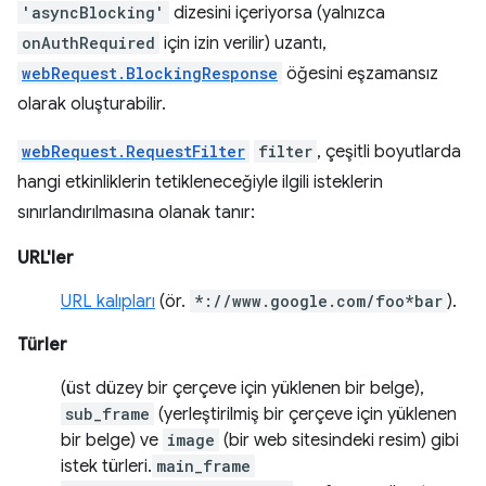
'asyncBlocking'
dizesini içeriyorsa (yalnızca
onAuthRequired
için izin verilir) uzantı,
webRequest.BlockingResponse
öğesini eşzamansız
olarak oluşturabilir.
webRequest.RequestFilter
filter
, çeşitli boyutlarda
hangi etkinliklerin tetikleneceğiyle ilgili isteklerin
sınırlandırılmasına olanak tanır:
URL'ler
URL kalıpları
(ör.
*://www.google.com/foo*bar
).
Türler
(üst düzey bir çerçeve için yüklenen bir belge),
sub_frame
(yerleştirilmiş bir çerçeve için yüklenen
bir belge) ve
image
(bir web sitesindeki resim) gibi
istek türleri.
main_frame