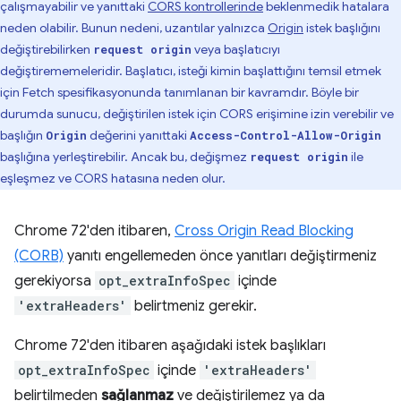
çalışmayabilir ve yanıttaki
CORS kontrollerinde
beklenmedik hatalara
neden olabilir. Bunun nedeni, uzantılar yalnızca
Origin
istek başlığını
değiştirebilirken
veya başlatıcıyı
request origin
değiştirememeleridir. Başlatıcı, isteği kimin başlattığını temsil etmek
için Fetch spesifikasyonunda tanımlanan bir kavramdır. Böyle bir
durumda sunucu, değiştirilen istek için CORS erişimine izin verebilir ve
başlığın
değerini yanıttaki
Origin
Access-Control-Allow-Origin
başlığına yerleştirebilir. Ancak bu, değişmez
ile
request origin
eşleşmez ve CORS hatasına neden olur.
Chrome 72'den itibaren,
Cross Origin Read Blocking
(CORB)
yanıtı engellemeden önce yanıtları değiştirmeniz
gerekiyorsa
opt_extraInfoSpec
içinde
'extraHeaders'
belirtmeniz gerekir.
Chrome 72'den itibaren aşağıdaki istek başlıkları
opt_extraInfoSpec
içinde
'extraHeaders'
belirtilmeden
sağlanmaz
ve değiştirilemez ya da