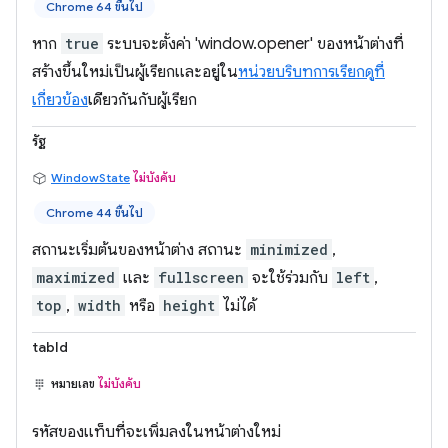
Chrome 64 ขึ้นไป
หาก
true
ระบบจะตั้งค่า 'window.opener' ของหน้าต่างที่
สร้างขึ้นใหม่เป็นผู้เรียกและอยู่ใน
หน่วยบริบทการเรียกดูที่
เกี่ยวข้อง
เดียวกันกับผู้เรียก
รัฐ
WindowState
ไม่บังคับ
Chrome 44 ขึ้นไป
สถานะเริ่มต้นของหน้าต่าง สถานะ
minimized
,
maximized
และ
fullscreen
จะใช้ร่วมกับ
left
,
top
,
width
หรือ
height
ไม่ได้
tabId
หมายเลข
ไม่บังคับ
รหัสของแท็บที่จะเพิ่มลงในหน้าต่างใหม่