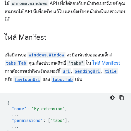
ใช้
chrome.windows
API เพื่อโต้ตอบกับหน้าต่างเบราว์เซอร์ คุณ
สามารถใช้ API นี้เพื่อสร้าง แก้ไข และจัดเรียงหน้าต่างในเบราว์เซอร์
ได้
ไฟล์ Manifest
เมื่อมีการขอ
windows.Window
จะมีอาร์เรย์ของออบเจ็กต์
tabs.Tab
คุณต้องประกาศสิทธิ์
"tabs"
ใน
ไฟล์ Manifest
หากต้องการเข้าถึงพร็อพเพอร์ตี้
url
,
pendingUrl
,
title
หรือ
favIconUrl
ของ
tabs.Tab
เช่น
{
"name"
:
"My extension"
,
...
"permissions"
:
[
"tabs"
],
...