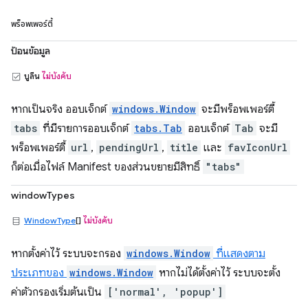
พร็อพเพอร์ตี้
ป้อนข้อมูล
บูลีน
ไม่บังคับ
หากเป็นจริง ออบเจ็กต์
windows.Window
จะมีพร็อพเพอร์ตี้
tabs
ที่มีรายการออบเจ็กต์
tabs.Tab
ออบเจ็กต์
Tab
จะมี
พร็อพเพอร์ตี้
url
,
pendingUrl
,
title
และ
favIconUrl
ก็ต่อเมื่อไฟล์ Manifest ของส่วนขยายมีสิทธิ์
"tabs"
windowTypes
WindowType
[]
ไม่บังคับ
หากตั้งค่าไว้ ระบบจะกรอง
windows.Window
ที่แสดงตาม
ประเภทของ
windows.Window
หากไม่ได้ตั้งค่าไว้ ระบบจะตั้ง
ค่าตัวกรองเริ่มต้นเป็น
['normal', 'popup']