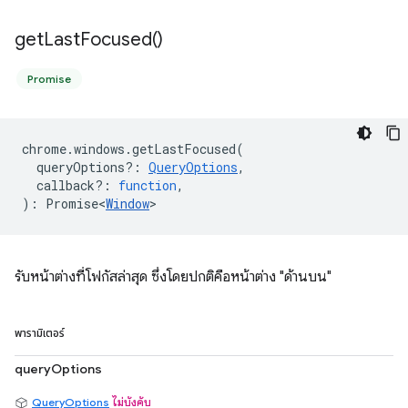
get
Last
Focused(
)
Promise
chrome
.
windows
.
getLastFocused
(
queryOptions?
:
QueryOptions
,
callback?
:
function
,
)
:
Promise<
Window
>
รับหน้าต่างที่โฟกัสล่าสุด ซึ่งโดยปกติคือหน้าต่าง "ด้านบน"
พารามิเตอร์
queryOptions
QueryOptions
ไม่บังคับ