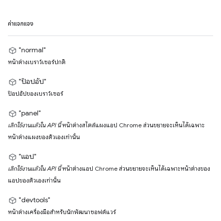
ค่าแจกแจง
"normal"
หน้าต่างเบราว์เซอร์ปกติ
"ป๊อปอัป"
ป๊อปอัปของเบราว์เซอร์
"panel"
เลิกใช้งานแล้วใน API นี้
หน้าต่างสไตล์แผงแอป Chrome ส่วนขยายจะเห็นได้เฉพาะ
หน้าต่างแผงของตัวเองเท่านั้น
"แอป"
เลิกใช้งานแล้วใน API นี้
หน้าต่างแอป Chrome ส่วนขยายจะเห็นได้เฉพาะหน้าต่างของ
แอปของตัวเองเท่านั้น
"devtools"
หน้าต่างเครื่องมือสำหรับนักพัฒนาซอฟต์แวร์