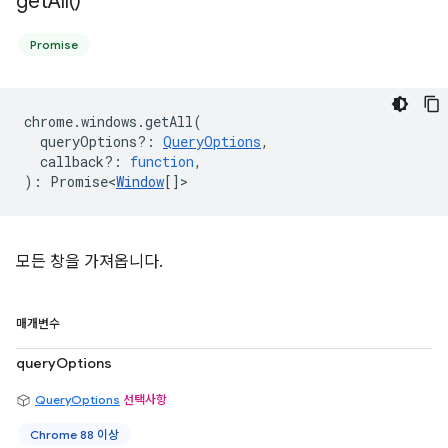
get
All(
)
Promise
chrome
.
windows
.
getAll
(
queryOptions?
:
QueryOptions
,
callback?
:
function
,
)
:
Promise<
Window
[]
>
모든 창을 가져옵니다.
매개변수
queryOptions
QueryOptions
선택사항
Chrome 88 이상