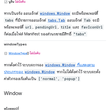
บูลีน
ไม่บังคับ
หากเป็นจริง ออบเจ็กต์
windows.Window
จะมีพร็อพเพอร์ตี้
tabs
ที่มีรายการออบเจ็กต์
tabs.Tab
ออบเจ็กต์
Tab
จะมี
พร็อพเพอร์ตี้
url
,
pendingUrl
,
title
และ
favIconUrl
ก็ต่อเมื่อไฟล์ Manifest ของส่วนขยายมีสิทธิ์
"tabs"
windowTypes
WindowType
[]
ไม่บังคับ
หากตั้งค่าไว้ ระบบจะกรอง
windows.Window
ที่แสดงตาม
ประเภทของ
windows.Window
หากไม่ได้ตั้งค่าไว้ ระบบจะตั้ง
ค่าตัวกรองเริ่มต้นเป็น
['normal', 'popup']
Window
พร็อพเพอร์ตี้