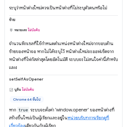
ระบุว่าหน้าต่างใหม่ควรเป็นหน้าต่างที่ไม่ระบุตัวตนหรือไม่
ซ้าย
หมายเลข
ไม่บังคับ
จำนวนพิกเซลที่ใช้กำหนดตำแหน่งหน้าต่างใหม่จากขอบด้าน
ซ้ายของหน้าจอ หากไม่ได้ระบุไว้ หน้าต่างใหม่จะออฟเซ็ตจาก
หน้าต่างที่โฟกัสล่าสุดโดยอัตโนมัติ ระบบจะไม่สนใจค่านี้สำหรับ
แผง
setSelfAsOpener
บูลีน
ไม่บังคับ
Chrome 64 ขึ้นไป
หาก
true
ระบบจะตั้งค่า 'window.opener' ของหน้าต่างที่
สร้างขึ้นใหม่เป็นผู้เรียกและอยู่ใน
หน่วยบริบทการเรียกดูที่
เกี่ยวข้อง
เดียวกันกับผู้เรียก