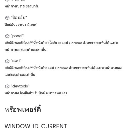
หน้าต่างเบราว์เซอร์ปกติ
"ป๊อปอัป"
ป๊อปอัปของเบราว์เซอร์
"panel"
เลิกใช้งานแล้วใน API นี้
หน้าต่างสไตล์แผงแอป Chrome ส่วนขยายจะเห็นได้เฉพาะ
หน้าต่างแผงของตัวเองเท่านั้น
"แอป"
เลิกใช้งานแล้วใน API นี้
หน้าต่างแอป Chrome ส่วนขยายจะเห็นได้เฉพาะหน้าต่างของ
แอปของตัวเองเท่านั้น
"devtools"
หน้าต่างเครื่องมือสำหรับนักพัฒนาซอฟต์แวร์
พร็อพเพอร์ตี้
WINDOW
_
ID
_
CURRENT