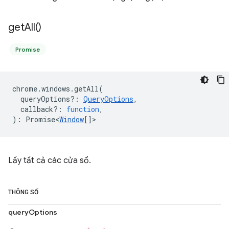
get
All(
)
Promise
chrome
.
windows
.
getAll
(
queryOptions?
:
QueryOptions
,
callback?
:
function
,
)
:
Promise<
Window
[]
>
Lấy tất cả các cửa sổ.
THÔNG SỐ
queryOptions