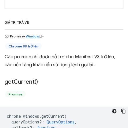
GIÁ TRỊ TRẢ VỀ
Promise<
Window
[]>
Chrome 88 trở lên
Các promise chỉ được hỗ trợ cho Manifest V3 trở lên,
các nền tảng khác cần sử dụng lệnh gọi lại.
get
Current(
)
Promise
chrome
.
windows
.
getCurrent
(
queryOptions?
:
QueryOptions
,
callback?
:
function
,