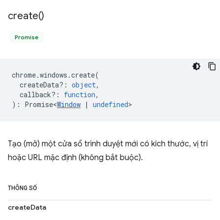
create(
)
Promise
chrome
.
windows
.
create
(
createData?
:
object
,
callback?
:
function
,
)
:
Promise<
Window
|
undefined
>
Tạo (mở) một cửa sổ trình duyệt mới có kích thước, vị trí
hoặc URL mặc định (không bắt buộc).
THÔNG SỐ
createData