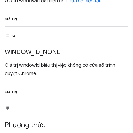
Giá trị windowId đại diện cho
cửa sổ hiện tại
.
GIÁ TRỊ
-2
WINDOW
_
ID
_
NONE
Giá trị windowId biểu thị việc không có cửa sổ trình
duyệt Chrome.
GIÁ TRỊ
-1
Phương thức