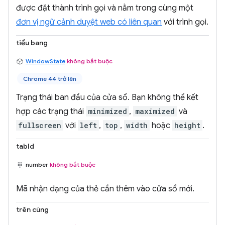
được đặt thành trình gọi và nằm trong cùng một
đơn vị ngữ cảnh duyệt web có liên quan
với trình gọi.
tiểu bang
WindowState
không bắt buộc
Chrome 44 trở lên
Trạng thái ban đầu của cửa sổ. Bạn không thể kết
hợp các trạng thái
minimized
,
maximized
và
fullscreen
với
left
,
top
,
width
hoặc
height
.
tabId
number
không bắt buộc
Mã nhận dạng của thẻ cần thêm vào cửa sổ mới.
trên cùng