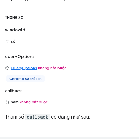
THÔNG SỐ
windowId
số
queryOptions
QueryOptions
không bắt buộc
Chrome 88 trở lên
callback
hàm
không bắt buộc
Tham số
callback
có dạng như sau: