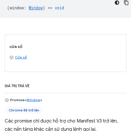
(
window
:
Window
) =>
void
cửa sổ
Cửa sổ
GIÁ TRỊ TRẢ VỀ
Promise<
Window
>
Chrome 88 trở lên
Các promise chỉ được hỗ trợ cho Manifest V3 trở lên,
các nền tảng khác cần sử dụng lệnh gọi lại.