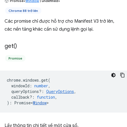
Promise<
Window
| undefined>
Chrome 88 trở lên
Các promise chỉ được hỗ trợ cho Manifest V3 trở lên,
các nền tảng khác cần sử dụng lệnh gọi lại.
get(
)
Promise
chrome
.
windows
.
get
(
windowId
:
number
,
queryOptions?
:
QueryOptions
,
callback?
:
function
,
)
:
Promise<
Window
>
Lấy thông tin chi tiết về một cửa sổ.