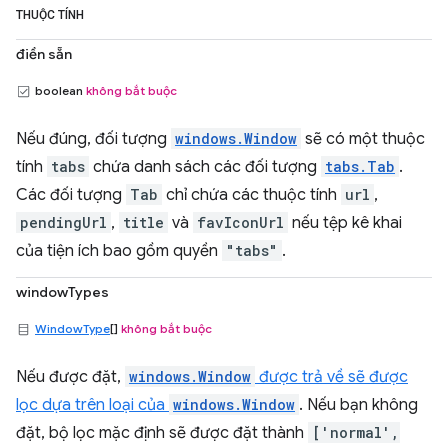
THUỘC TÍNH
điền sẵn
boolean
không bắt buộc
Nếu đúng, đối tượng
windows.Window
sẽ có một thuộc
tính
tabs
chứa danh sách các đối tượng
tabs.Tab
.
Các đối tượng
Tab
chỉ chứa các thuộc tính
url
,
pendingUrl
,
title
và
favIconUrl
nếu tệp kê khai
của tiện ích bao gồm quyền
"tabs"
.
windowTypes
WindowType
[]
không bắt buộc
Nếu được đặt,
windows.Window
được trả về sẽ được
lọc dựa trên loại của
windows.Window
. Nếu bạn không
đặt, bộ lọc mặc định sẽ được đặt thành
['normal',