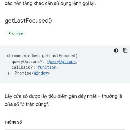
các nền tảng khác cần sử dụng lệnh gọi lại.
get
Last
Focused(
)
Promise
chrome
.
windows
.
getLastFocused
(
queryOptions?
:
QueryOptions
,
callback?
:
function
,
)
:
Promise<
Window
>
Lấy cửa sổ được lấy tiêu điểm gần đây nhất – thường là
cửa sổ "ở trên cùng".
THÔNG SỐ