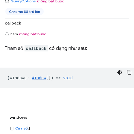
QueryOptions
không bắt buộc
Chrome 88 trở lên
callback
hàm
không bắt buộc
Tham số
callback
có dạng như sau:
(
windows
:
Window
[]) =>
void
windows
Cửa sổ
[]