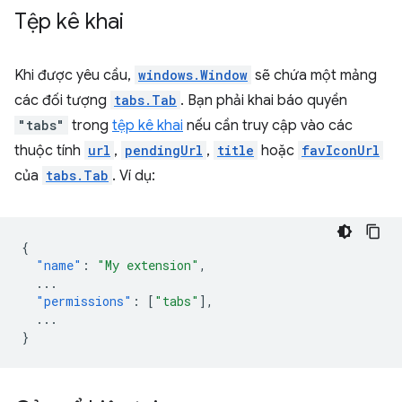
Tệp kê khai
Khi được yêu cầu,
windows.Window
sẽ chứa một mảng
các đối tượng
tabs.Tab
. Bạn phải khai báo quyền
"tabs"
trong
tệp kê khai
nếu cần truy cập vào các
thuộc tính
url
,
pendingUrl
,
title
hoặc
favIconUrl
của
tabs.Tab
. Ví dụ:
{
"name"
:
"My extension"
,
...
"permissions"
:
[
"tabs"
],
...
}