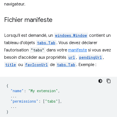
navigateur.
Fichier manifeste
Lorsqu'il est demandé, un
windows.Window
contient un
tableau d'objets
tabs.Tab
. Vous devez déclarer
l'autorisation
"tabs"
dans votre
manifeste
si vous avez
besoin d'accéder aux propriétés
url
,
pendingUrl
,
title
ou
favIconUrl
de
tabs.Tab
. Exemple :
{
"name"
:
"My extension"
,
...
"permissions"
:
[
"tabs"
],
...
}