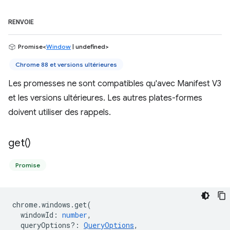
RENVOIE
Promise<
Window
| undefined>
Chrome 88 et versions ultérieures
Les promesses ne sont compatibles qu'avec Manifest V3
et les versions ultérieures. Les autres plates-formes
doivent utiliser des rappels.
get(
)
Promise
chrome
.
windows
.
get
(
windowId
:
number
,
queryOptions?
:
QueryOptions
,