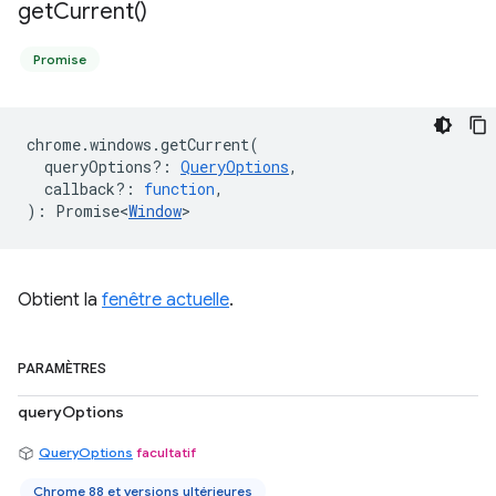
get
Current(
)
Promise
chrome
.
windows
.
getCurrent
(
queryOptions?
:
QueryOptions
,
callback?
:
function
,
)
:
Promise<
Window
>
Obtient la
fenêtre actuelle
.
PARAMÈTRES
queryOptions
QueryOptions
facultatif
Chrome 88 et versions ultérieures