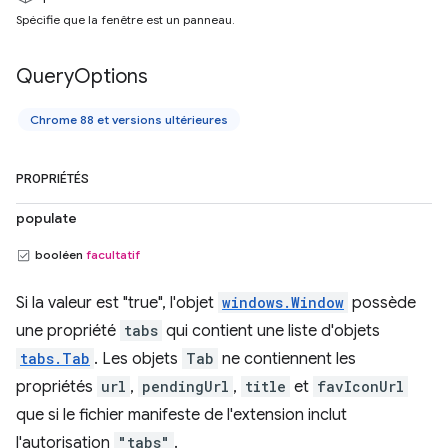
Spécifie que la fenêtre est un panneau.
Query
Options
Chrome 88 et versions ultérieures
PROPRIÉTÉS
populate
booléen
facultatif
Si la valeur est "true", l'objet
windows.Window
possède
une propriété
tabs
qui contient une liste d'objets
tabs.Tab
. Les objets
Tab
ne contiennent les
propriétés
url
,
pendingUrl
,
title
et
favIconUrl
que si le fichier manifeste de l'extension inclut
l'autorisation
"tabs"
.