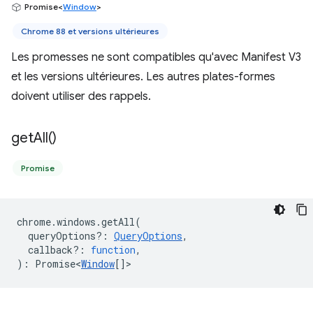
Promise<
Window
>
Chrome 88 et versions ultérieures
Les promesses ne sont compatibles qu'avec Manifest V3
et les versions ultérieures. Les autres plates-formes
doivent utiliser des rappels.
get
All(
)
Promise
chrome
.
windows
.
getAll
(
queryOptions?
:
QueryOptions
,
callback?
:
function
,
)
:
Promise<
Window
[]
>