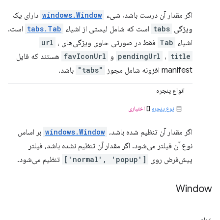
اگر مقدار آن درست باشد، شیء
windows.Window
دارای یک
ویژگی
tabs
است که شامل لیستی از اشیاء
tabs.Tab
است.
اشیاء
Tab
فقط در صورتی حاوی ویژگی‌های
،
url
title
،
pendingUrl
و
favIconUrl
هستند که فایل
manifest افزونه شامل مجوز
"tabs"
باشد.
انواع پنجره
نوع پنجره
[]
اختیاری
اگر مقدار آن تنظیم شده باشد،
windows.Window
بر اساس
نوع آن فیلتر می‌شود. اگر مقدار آن تنظیم نشده باشد، فیلتر
پیش‌فرض روی
['normal', 'popup']
تنظیم می‌شود.
Window
خواص