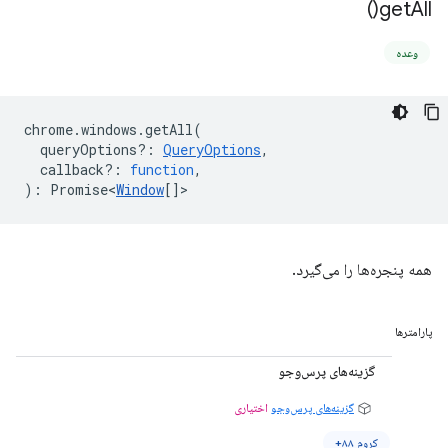
)
get
All(
وعده
chrome
.
windows
.
getAll
(
queryOptions?
:
QueryOptions
,
callback?
:
function
,
)
:
Promise<
Window
[]
>
همه پنجره‌ها را می‌گیرد.
پارامترها
گزینه‌های پرس‌وجو
گزینه‌های پرس‌وجو
اختیاری
کروم ۸۸+