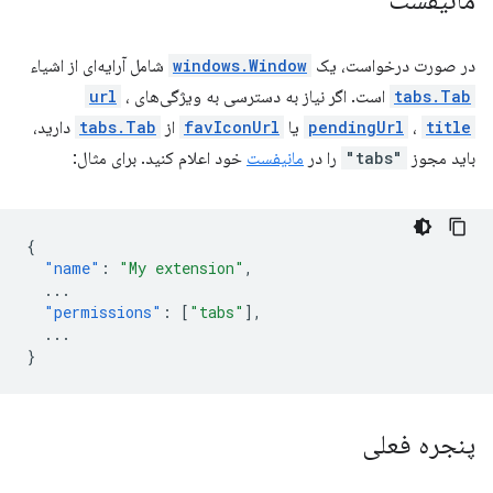
مانیفست
در صورت درخواست، یک
windows.Window
شامل آرایه‌ای از اشیاء
tabs.Tab
است. اگر نیاز به دسترسی به ویژگی‌های
،
url
title
،
pendingUrl
یا
favIconUrl
از
tabs.Tab
دارید،
باید مجوز
"tabs"
را در
مانیفست
خود اعلام کنید. برای مثال:
{
"name"
:
"My extension"
,
...
"permissions"
:
[
"tabs"
],
...
}
پنجره فعلی