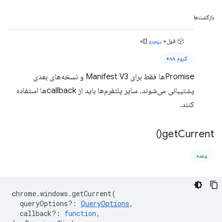
بازگشت‌ها
قول<
پنجره
[]>
کروم ۸۸+
Promiseها فقط برای Manifest V3 و نسخه‌های بعدی
پشتیبانی می‌شوند، سایر پلتفرم‌ها باید از callbackها استفاده
کنند.
)
get
Current(
وعده
chrome
.
windows
.
getCurrent
(
queryOptions?
:
QueryOptions
,
callback?
:
function
,