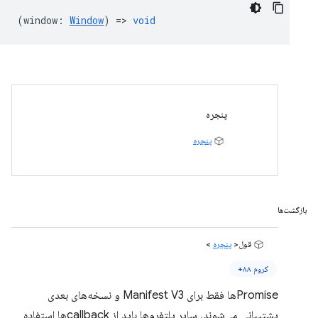
(
window
:
Window
) =>
void
پنجره
پنجره
بازگشت‌ها
قول<
پنجره
>
کروم ۸۸+
Promiseها فقط برای Manifest V3 و نسخه‌های بعدی
پشتیبانی می‌شوند، سایر پلتفرم‌ها باید از callbackها استفاده