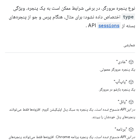
نوع پنجره مرورگر. در برخی شرایط ممکن است به یک پنجره، ویژگی
type
اختصاص داده نشود؛ برای مثال، هنگام پرس و جو از پنجره‌های
بسته از API
sessions
.
شمارشی
"عادی"
یک پنجره مرورگر معمولی.
"پاپ‌آپ"
یک پنجره بازشو در مرورگر.
"پانل"
در این API منسوخ شده است.
یک پنجره به سبک پنل اپلیکیشن کروم. افزونه‌ها فقط می‌توانند
پنجره‌های پنل خودشان را ببینند.
"برنامه"
در این API منسوخ شده است.
یک پنجره برنامه Chrome. افزونه‌ها فقط می‌توانند پنجره‌های