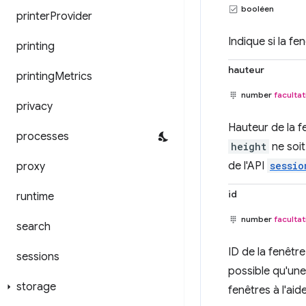
booléen
printer
Provider
Indique si la fe
printing
hauteur
printing
Metrics
number
facultat
privacy
Hauteur de la fe
processes
height
ne soit
de l'API
sessio
proxy
id
runtime
number
facultat
search
ID de la fenêtr
sessions
possible qu'un
storage
fenêtres à l'aid