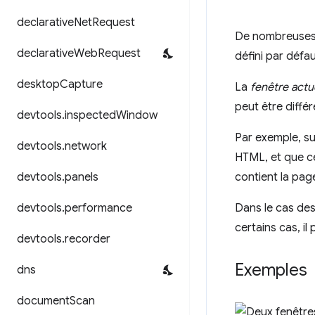
declarative
Net
Request
De nombreuses 
declarative
Web
Request
défini par défau
desktop
Capture
La
fenêtre actu
peut être différ
devtools
.
inspected
Window
Par exemple, su
devtools
.
network
HTML, et que c
devtools
.
panels
contient la page
devtools
.
performance
Dans le cas de
certains cas, il
devtools
.
recorder
Exemples
dns
document
Scan