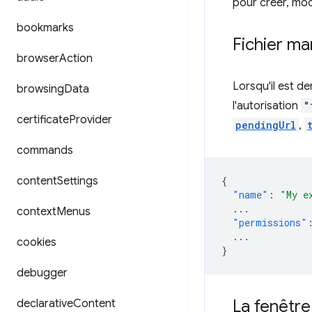
pour créer, mod
bookmarks
Fichier ma
browser
Action
Lorsqu'il est 
browsing
Data
l'autorisation
"
certificate
Provider
pendingUrl
,
commands
content
Settings
{
"name"
:
"My e
...
context
Menus
"permissions"
...
cookies
}
debugger
La fenêtre
declarative
Content