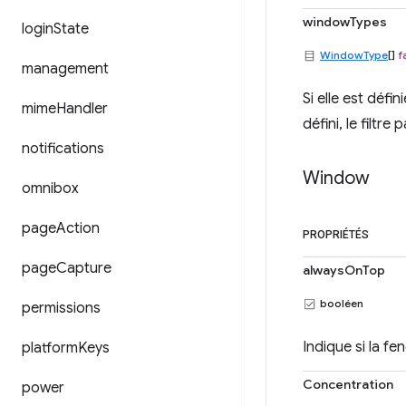
windowTypes
login
State
WindowType
[]
f
management
Si elle est défini
mime
Handler
défini, le filtre
notifications
Window
omnibox
page
Action
PROPRIÉTÉS
page
Capture
alwaysOnTop
booléen
permissions
Indique si la fe
platform
Keys
Concentration
power