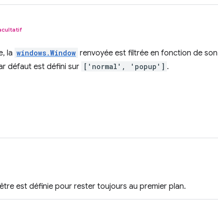
acultatif
e, la
windows.Window
renvoyée est filtrée en fonction de son
 par défaut est défini sur
['normal', 'popup']
.
nêtre est définie pour rester toujours au premier plan.