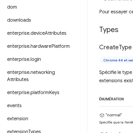
dom
Pour essayer cet
downloads
Types
enterprise
.
device
Attributes
enterprise
.
hardware
Platform
Create
Type
enterprise
.
login
Chrome 44 et ver
enterprise
.
networking
Spécifie le typ
Attributes
extensions exis
enterprise
.
platform
Keys
ÉNUMÉRATION
events
"normal"
extension
Spécifie que la fenê
extension
Types