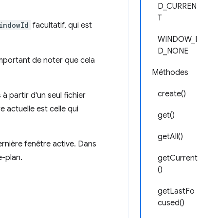
D_CURREN
T
indowId
facultatif, qui est
WINDOW_I
D_NONE
 important de noter que cela
Méthodes
create()
partir d'un seul fichier
e actuelle est celle qui
get()
getAll()
dernière fenêtre active. Dans
e-plan.
getCurrent
()
getLastFo
cused()