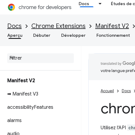
Docs
Études de 
Docs
Chrome Extensions
Manifest V2
Aperçu
Débuter
Développer
Fonctionnement
votre langue préf
Manifest V2
Accueil
Docs
➡ Manifest V3
chro
accessibility
Features
alarms
Utilisez l'API
ch
audio