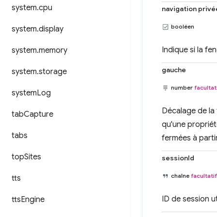
system
.
cpu
navigation privé
booléen
system
.
display
Indique si la f
system
.
memory
gauche
system
.
storage
number
facultat
system
Log
Décalage de la 
tab
Capture
qu'une proprié
tabs
fermées à partir
top
Sites
sessionId
chaîne
facultatif
tts
ID de session ut
tts
Engine