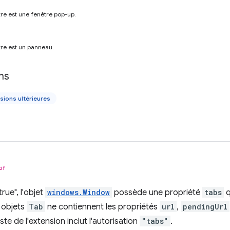
tre est une fenêtre pop-up.
tre est un panneau.
ns
sions ultérieures
if
true", l'objet
windows.Window
possède une propriété
tabs
q
s objets
Tab
ne contiennent les propriétés
url
,
pendingUrl
este de l'extension inclut l'autorisation
"tabs"
.