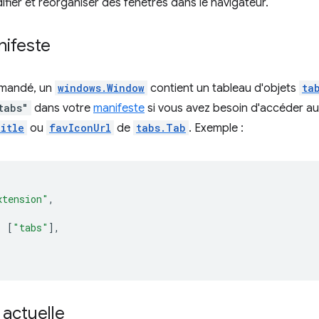
ifier et réorganiser des fenêtres dans le navigateur.
nifeste
demandé, un
windows.Window
contient un tableau d'objets
ta
tabs"
dans votre
manifeste
si vous avez besoin d'accéder a
title
ou
favIconUrl
de
tabs.Tab
. Exemple :
xtension"
,
:
[
"tabs"
],
 actuelle