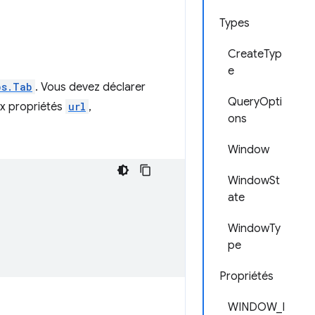
Types
CreateTyp
e
bs.Tab
. Vous devez déclarer
QueryOpti
ux propriétés
url
,
ons
Window
WindowSt
ate
WindowTy
pe
Propriétés
WINDOW_I