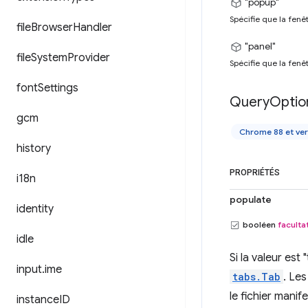
"popup"
Spécifie que la fenê
file
Browser
Handler
"panel"
file
System
Provider
Spécifie que la fenê
font
Settings
Query
Optio
gcm
Chrome 88 et ver
history
PROPRIÉTÉS
i18n
populate
identity
booléen
facultat
idle
Si la valeur est "
input
.
ime
tabs.Tab
. Le
le fichier manif
instance
ID