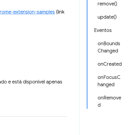
remove()
rome-extension-samples
(link
update()
Eventos
onBounds
Changed
onCreated
onFocusC
uado e está disponível apenas
hanged
onRemove
d