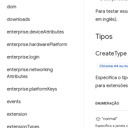
dom
Para testar ess
downloads
em inglês).
enterprise
.
device
Attributes
Tipos
enterprise
.
hardware
Platform
Create
Type
enterprise
.
login
Chrome 44 ou ma
enterprise
.
networking
Attributes
Especifica o ti
para extensões
enterprise
.
platform
Keys
events
ENUMERAÇÃO
extension
"normal"
Especifica a janela
extension
Types