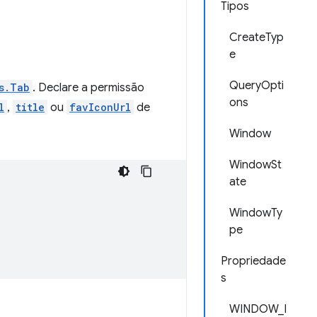
Tipos
CreateTyp
e
QueryOpti
s.Tab
. Declare a permissão
ons
l
,
title
ou
favIconUrl
de
Window
WindowSt
ate
WindowTy
pe
Propriedade
s
WINDOW_I