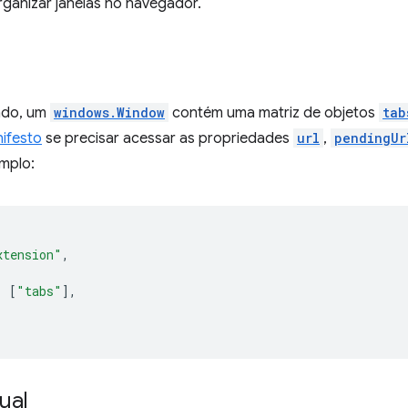
rganizar janelas no navegador.
ado, um
windows.Window
contém uma matriz de objetos
tab
ifesto
se precisar acessar as propriedades
url
,
pendingUr
emplo:
xtension"
,
:
[
"tabs"
],
ual