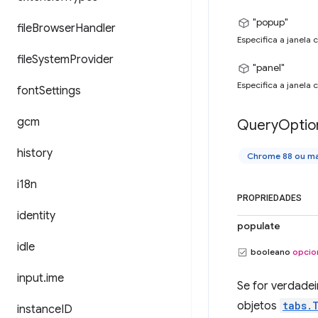
"popup"
file
Browser
Handler
Especifica a janela
file
System
Provider
"panel"
Especifica a janela
font
Settings
gcm
Query
Optio
history
Chrome 88 ou ma
i18n
PROPRIEDADES
identity
populate
idle
booleano
opcio
input
.
ime
Se for verdadei
objetos
tabs.
instance
ID