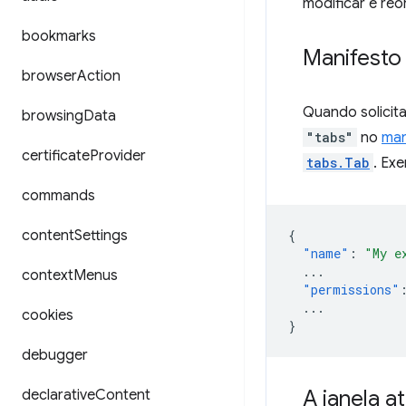
modificar e reo
bookmarks
Manifesto
browser
Action
Quando solicit
browsing
Data
"tabs"
no
man
certificate
Provider
tabs.Tab
. Ex
commands
content
Settings
{
"name"
:
"My e
...
context
Menus
"permissions"
...
cookies
}
debugger
A janela at
declarative
Content