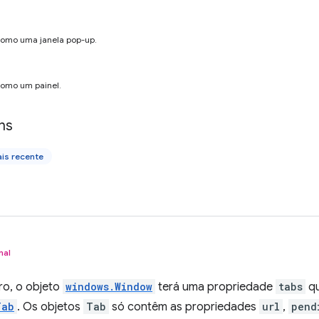
 como uma janela pop-up.
 como um painel.
ns
is recente
nal
ro, o objeto
windows.Window
terá uma propriedade
tabs
qu
Tab
. Os objetos
Tab
só contêm as propriedades
url
,
pend