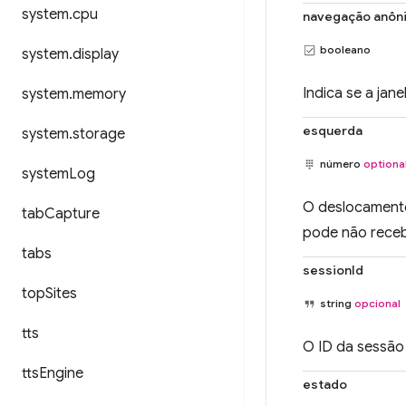
system
.
cpu
navegação anôn
booleano
system
.
display
Indica se a jan
system
.
memory
esquerda
system
.
storage
número
optiona
system
Log
O deslocamento 
tab
Capture
pode não rece
tabs
sessionId
top
Sites
string
opcional
tts
O ID da sessão 
tts
Engine
estado