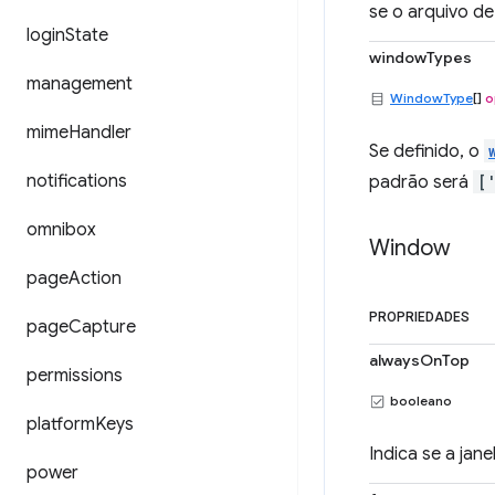
se o arquivo de
login
State
windowTypes
management
WindowType
[]
o
mime
Handler
Se definido, o
notifications
padrão será
[
omnibox
Window
page
Action
PROPRIEDADES
page
Capture
alwaysOnTop
permissions
booleano
platform
Keys
Indica se a jan
power