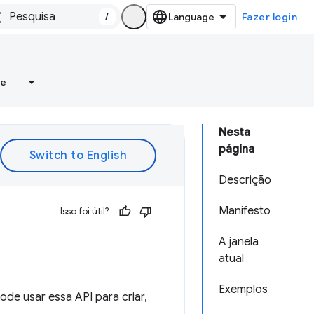
/
Fazer login
re
Nesta
página
Descrição
Manifesto
Isso foi útil?
A janela
atual
Exemplos
ode usar essa API para criar,