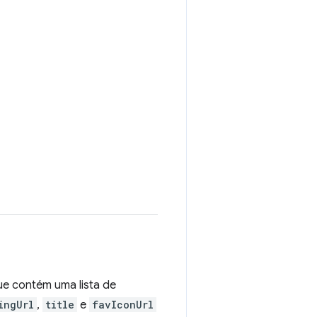
e contém uma lista de
ingUrl
,
title
e
favIconUrl