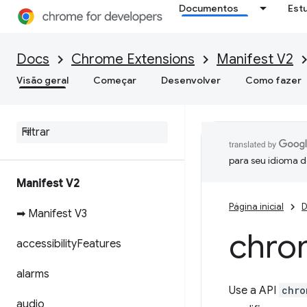
Documentos
Est
Docs
Chrome Extensions
Manifest V2
Visão geral
Começar
Desenvolver
Como fazer
para seu idioma d
Manifest V2
Página inicial
D
➡ Manifest V3
chro
accessibility
Features
alarms
Use a API
chro
audio