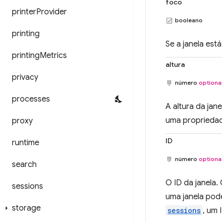
foco
printer
Provider
booleano
printing
Se a janela es
printing
Metrics
altura
privacy
número
optiona
processes
A altura da jan
uma proprieda
proxy
ID
runtime
número
optiona
search
O ID da janela.
sessions
uma janela pod
storage
sessions
, um 