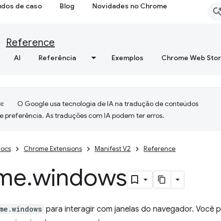
udos de caso
Blog
Novidades no Chrome
Reference
AI
Referência
Exemplos
Chrome Web Sto
O Google usa tecnologia de IA na tradução de conteúdos
e preferência. As traduções com IA podem ter erros.
ocs
Chrome Extensions
Manifest V2
Reference
me
.
windows
me.windows
para interagir com janelas do navegador. Você p