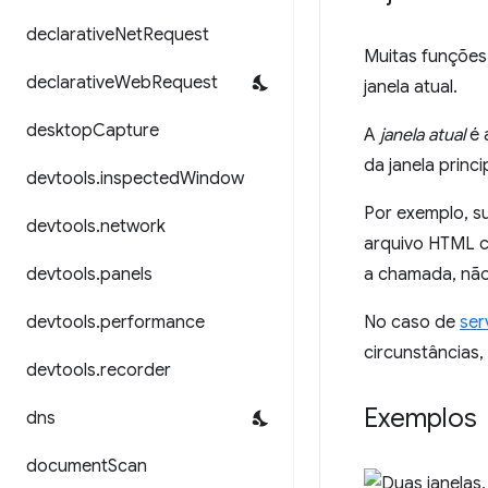
declarative
Net
Request
Muitas funçõe
declarative
Web
Request
janela atual.
desktop
Capture
A
janela atual
é 
da janela princ
devtools
.
inspected
Window
Por exemplo, s
devtools
.
network
arquivo HTML 
devtools
.
panels
a chamada, não 
devtools
.
performance
No caso de
ser
circunstâncias
devtools
.
recorder
Exemplos
dns
document
Scan