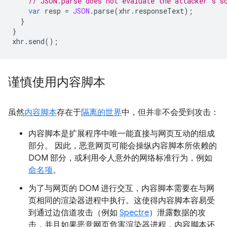
// JSON.parse does not evaluate the attacker's s
var
resp
=
JSON
.
parse
(
xhr
.
responseText
);
}
}
xhr
.
send
();
谨慎使用内容脚本
虽然
内容脚本
存在于
隔离的世界
中，但并非不会受到攻击：
内容脚本是扩展程序中唯一能直接与网页互动的组成
部分。 因此，恶意网页可能会操纵内容脚本所依赖的
DOM 部分，或利用令人意外的网络标准行为，例如
命名项
。
为了与网页的 DOM 进行交互，内容脚本需要在与网
页相同的渲染器进程中执行。这使得内容脚本容易受
到通过边信道攻击（例如
Spectre
）泄露数据的攻
击，并且如果恶意网页危害渲染器进程，内容脚本还