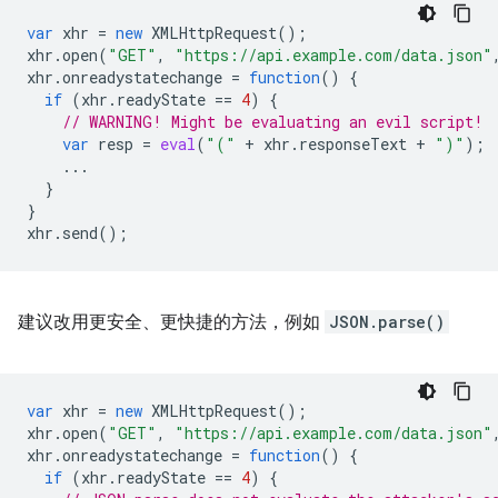
var
xhr
=
new
XMLHttpRequest
();
xhr
.
open
(
"GET"
,
"https://api.example.com/data.json"
xhr
.
onreadystatechange
=
function
()
{
if
(
xhr
.
readyState
==
4
)
{
// WARNING! Might be evaluating an evil script!
var
resp
=
eval
(
"("
+
xhr
.
responseText
+
")"
);
...
}
}
xhr
.
send
();
建议改用更安全、更快捷的方法，例如
JSON.parse()
var
xhr
=
new
XMLHttpRequest
();
xhr
.
open
(
"GET"
,
"https://api.example.com/data.json"
xhr
.
onreadystatechange
=
function
()
{
if
(
xhr
.
readyState
==
4
)
{