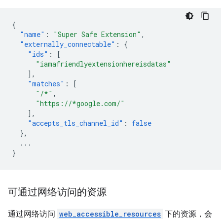
{
"name"
:
"Super Safe Extension"
,
"externally_connectable"
:
{
"ids"
:
[
"iamafriendlyextensionhereisdatas"
],
"matches"
:
[
"/*"
,
"https://*google.com/"
],
"accepts_tls_channel_id"
:
false
},
...
}
可通过网络访问的资源
通过网络访问
web_accessible_resources
下的资源，会