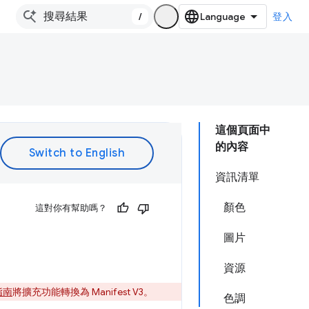
/
登入
這個頁面中
的內容
資訊清單
顏色
這對你有幫助嗎？
圖片
資源
移指南
將擴充功能轉換為 Manifest V3。
色調