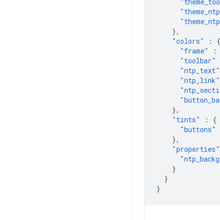
"theme_too
"theme_ntp
"theme_ntp
},
"colors"
:
"frame"
:
"toolbar"
"ntp_text"
"ntp_link"
"ntp_secti
"button_ba
},
"tints"
:
{
"buttons"
},
"properties"
"ntp_backg
}
}
}