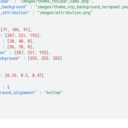
lbar"
:
"images/theme_toolbar_camo.png"
,
_background"
:
"images/theme_ntp_background_norepeat.pn
_attribution"
:
"images/attribution.png"
{
[
71
,
105
,
91
],
:
[
207
,
221
,
192
],
:
[
20
,
40
,
0
],
:
[
36
,
70
,
0
],
on"
:
[
207
,
221
,
192
],
ckground"
:
[
255
,
255
,
255
]
:
[
0.33
,
0.5
,
0.47
]
:
{
round_alignment"
:
"bottom"