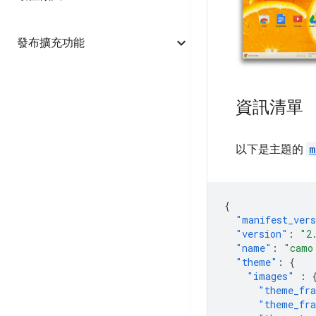
發布擴充功能
資訊清單
以下是主題的
m
{
"manifest_ver
"version"
:
"2
"name"
:
"camo
"theme"
:
{
"images"
:
"theme_fr
"theme_fra