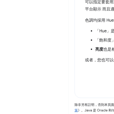
可以指定要套用至
平台顯示 而且
色調均採用 Hue-S
「Hue」
是
「飽和度
亮度
也是相
或者，您也可以針
除非另有註明，否則本頁
策
》。Java 是 Oracl