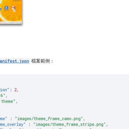
anifest.json
檔案範例：
sion"
:
2
,
.6"
,
 theme"
,
{
ame"
:
"images/theme_frame_camo.png"
,
me_overlay"
:
"images/theme_frame_stripe.png"
,