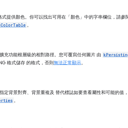
B 格式提供顏色。你可以找出可用在「顏色」中的字串欄位，請參
eColorTable
。
擴充功能根層級的相對路徑。您可覆寫任何圖片 由
kPersistin
NG 格式儲存 的格式，否則
無法正常顯示
。
指定背景對齊、背景重複及 替代標誌如要查看屬性和可能的值
erties
。