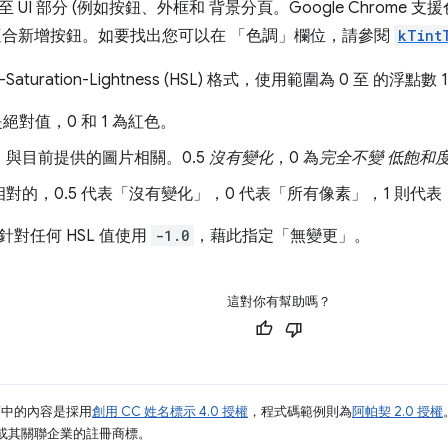
 UI 部分 (例如按鈕、外框和 背景分頁。Google Chrome
適合新增按鈕。如要找出您可以在 「色調」欄位，請參閱
kTint
aturation-Lightness (HSL) 格式，使用範圍為 0 至 的浮點數 1
絕對值，0 和 1 為紅色。
」
與目前提供的圖片相關。0.5
沒有變化
，0 為
完全不變 低飽和
對的，0.5 代表「沒有變化」
，0 代表「所有像素」
，1 則代
對任何 HSL 值使用
-1.0
，藉此指定「無變更」
。
這對你有幫助嗎？
面中的內容是採用
創用 CC 姓名標示 4.0 授權
，程式碼範例則為
阿帕契 2.0 授權
e 和/或其關聯企業的註冊商標。