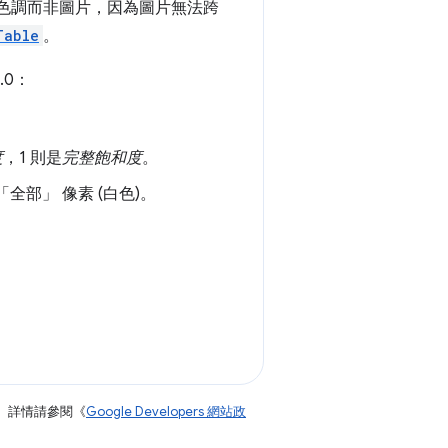
 支援色調而非圖片，因為圖片無法跨
Table
。
.0：
度
，1 則是
完整飽和度
。
表「全部」
像素 (白色)。
。詳情請參閱《
Google Developers 網站政