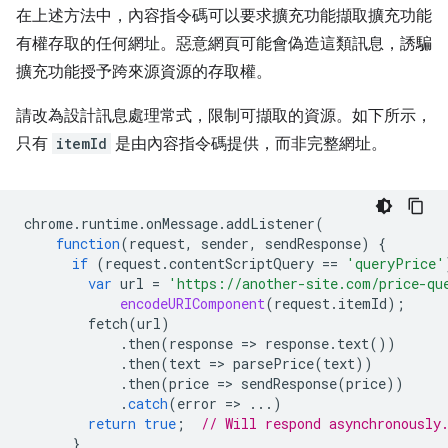
在上述方法中，內容指令碼可以要求擴充功能擷取擴充功能
有權存取的任何網址。惡意網頁可能會偽造這類訊息，誘騙
擴充功能授予跨來源資源的存取權。
請改為設計訊息處理常式，限制可擷取的資源。如下所示，
只有
itemId
是由內容指令碼提供，而非完整網址。
chrome
.
runtime
.
onMessage
.
addListener
(
function
(
request
,
sender
,
sendResponse
)
{
if
(
request
.
contentScriptQuery
==
'queryPrice'
var
url
=
'https://another-site.com/price-qu
encodeURIComponent
(
request
.
itemId
);
fetch
(
url
)
.
then
(
response
=
>
response
.
text
())
.
then
(
text
=
>
parsePrice
(
text
))
.
then
(
price
=
>
sendResponse
(
price
))
.
catch
(
error
=
>
...)
return
true
;
// Will respond asynchronously
}