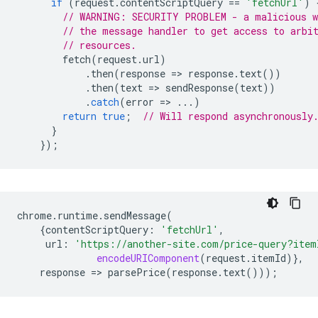
if
(
request
.
contentScriptQuery
==
'fetchUrl'
)
// WARNING: SECURITY PROBLEM - a malicious w
// the message handler to get access to arbi
// resources.
fetch
(
request
.
url
)
.
then
(
response
=
>
response
.
text
())
.
then
(
text
=
>
sendResponse
(
text
))
.
catch
(
error
=
>
...)
return
true
;
// Will respond asynchronously
}
});
chrome
.
runtime
.
sendMessage
(
{
contentScriptQuery
:
'fetchUrl'
,
url
:
'https://another-site.com/price-query?item
encodeURIComponent
(
request
.
itemId
)},
response
=
>
parsePrice
(
response
.
text
()));