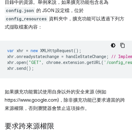
目錄中的資源。舉例來說，如果擴充功能包含名為
config.json
的 JSON 設定檔，位於
config_resources
資料夾中，擴充功能可以透過下列方
式擷取檔案內容：
var
xhr
=
new
XMLHttpRequest
();
xhr
.
onreadystatechange
=
handleStateChange
;
// Imple
xhr
.
open
(
"GET"
,
chrome
.
extension
.
getURL
(
'/config_re
xhr
.
send
();
如果擴充功能嘗試使用自身以外的安全來源 (例如
https://www.google.com)，除非擴充功能已要求適當的跨
來源權限，否則瀏覽器會禁止這項操作。
要求跨來源權限