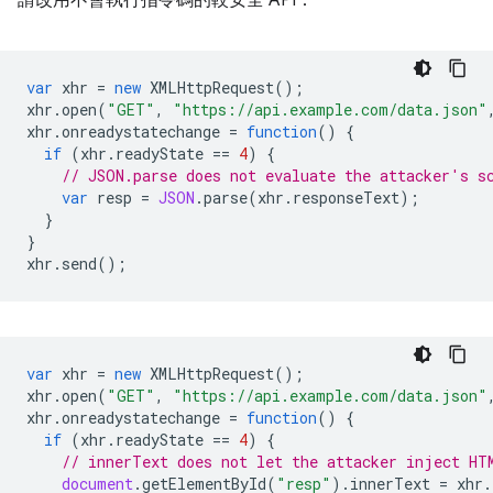
請改用不會執行指令碼的較安全 API：
var
xhr
=
new
XMLHttpRequest
();
xhr
.
open
(
"GET"
,
"https://api.example.com/data.json"
xhr
.
onreadystatechange
=
function
()
{
if
(
xhr
.
readyState
==
4
)
{
// JSON.parse does not evaluate the attacker's s
var
resp
=
JSON
.
parse
(
xhr
.
responseText
);
}
}
xhr
.
send
();
var
xhr
=
new
XMLHttpRequest
();
xhr
.
open
(
"GET"
,
"https://api.example.com/data.json"
xhr
.
onreadystatechange
=
function
()
{
if
(
xhr
.
readyState
==
4
)
{
// innerText does not let the attacker inject HT
document
.
getElementById
(
"resp"
).
innerText
=
xhr
.