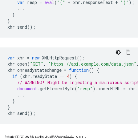
var
resp
=
eval
(
"("
+
xhr
.
responseText
+
")"
);
...
}
}
xhr
.
send
();
var
xhr
=
new
XMLHttpRequest
();
xhr
.
open
(
"GET"
,
"https://api.example.com/data.json"
xhr
.
onreadystatechange
=
function
()
{
if
(
xhr
.
readyState
==
4
)
{
// WARNING! Might be injecting a malicious scrip
document
.
getElementById
(
"resp"
).
innerHTML
=
xhr
.
...
}
}
xhr
.
send
();