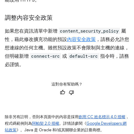
能改用 HTTPS。
調整內容安全政策
如果您在資訊清單中新增
content_security_policy
屬
性，藉此修改擴充功能的預設
內容安全政策
，請務必允許您
想連線的任何主機。雖然預設政策不會限制與主機的連線，
但明確新增
connect-src
或
default-src
指令時，請務
必謹慎。
這對你有幫助嗎？
除非另有註明，否則本頁面中的內容是採用
創用 CC 姓名標示 4.0 授權
，
程式碼範例則為
阿帕契 2.0 授權
。詳情請參閱《
Google Developers 網
站政策
》。Java 是 Oracle 和/或其關聯企業的註冊商標。