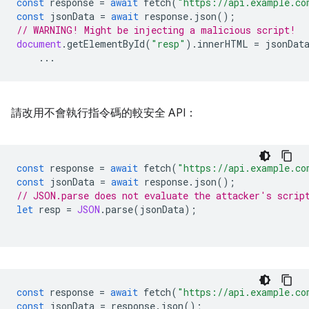
const
response
=
await
fetch
(
"https://api.example.co
const
jsonData
=
await
response
.
json
();
// WARNING! Might be injecting a malicious script!
document
.
getElementById
(
"resp"
).
innerHTML
=
jsonDat
...
請改用不會執行指令碼的較安全 API：
const
response
=
await
fetch
(
"https://api.example.co
const
jsonData
=
await
response
.
json
();
// JSON.parse does not evaluate the attacker's scrip
let
resp
=
JSON
.
parse
(
jsonData
);
const
response
=
await
fetch
(
"https://api.example.co
const
jsonData
=
response
.
json
();