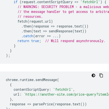
if
(
request
.
contentScriptQuery
==
'fetchUrl'
)
{
// WARNING: SECURITY PROBLEM - a malicious web
// the message handler to get access to arbitr
// resources.
fetch
(
request
.
url
)
.
then
(
response
=
>
response
.
text
())
.
then
(
text
=
>
sendResponse
(
text
))
.
catch
(
error
=
>
...)
return
true
;
// Will respond asynchronously.
}
}
);
chrome
.
runtime
.
sendMessage
(
{
contentScriptQuery
:
'fetchUrl'
,
url
:
`https://another-site.com/price-query?itemI
},
response
=
>
parsePrice
(
response
.
text
())
);