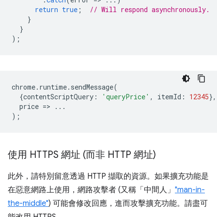
return
true
;
// Will respond asynchronously.
}
}
);
chrome
.
runtime
.
sendMessage
(
{
contentScriptQuery
:
'queryPrice'
,
itemId
:
12345
},
price
=
>
...
);
使用 HTTPS 網址 (而非 HTTP 網址)
此外，請特別留意透過 HTTP 擷取的資源。如果擴充功能是
在惡意網路上使用，網路攻擊者 (又稱「中間人」
"man-in-
the-middle"
) 可能會修改回應，進而攻擊擴充功能。請盡可