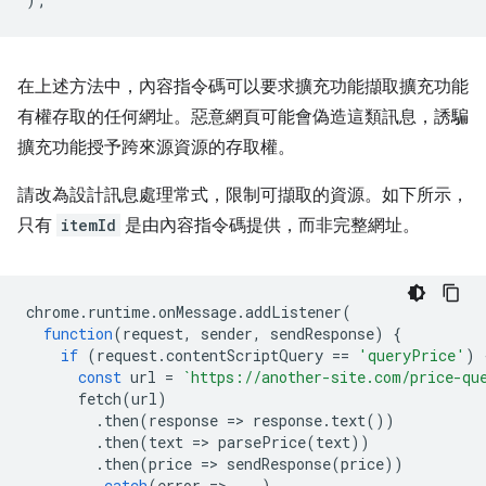
在上述方法中，內容指令碼可以要求擴充功能擷取擴充功能
有權存取的任何網址。惡意網頁可能會偽造這類訊息，誘騙
擴充功能授予跨來源資源的存取權。
請改為設計訊息處理常式，限制可擷取的資源。如下所示，
只有
itemId
是由內容指令碼提供，而非完整網址。
chrome
.
runtime
.
onMessage
.
addListener
(
function
(
request
,
sender
,
sendResponse
)
{
if
(
request
.
contentScriptQuery
==
'queryPrice'
)
const
url
=
`https://another-site.com/price-qu
fetch
(
url
)
.
then
(
response
=
>
response
.
text
())
.
then
(
text
=
>
parsePrice
(
text
))
.
then
(
price
=
>
sendResponse
(
price
))
.
catch
(
error
=
>
...)