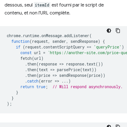
dessous, seul
itemId
est fourni par le script de
contenu, et non l'URL complète.
chrome
.
runtime
.
onMessage
.
addListener
(
function
(
request
,
sender
,
sendResponse
)
{
if
(
request
.
contentScriptQuery
==
'queryPrice'
)
const
url
=
`https://another-site.com/price-qu
fetch
(
url
)
.
then
(
response
=
>
response
.
text
())
.
then
(
text
=
>
parsePrice
(
text
))
.
then
(
price
=
>
sendResponse
(
price
))
.
catch
(
error
=
>
...)
return
true
;
// Will respond asynchronously.
}
}
);