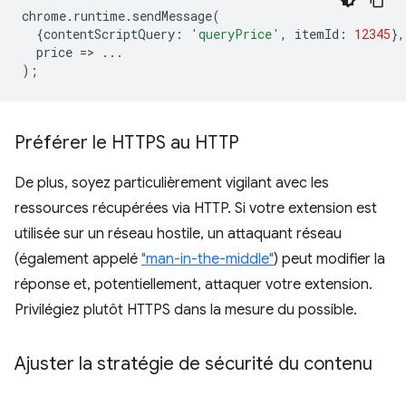
chrome
.
runtime
.
sendMessage
(
{
contentScriptQuery
:
'queryPrice'
,
itemId
:
12345
},
price
=
>
...
);
Préférer le HTTPS au HTTP
De plus, soyez particulièrement vigilant avec les
ressources récupérées via HTTP. Si votre extension est
utilisée sur un réseau hostile, un attaquant réseau
(également appelé
"man-in-the-middle"
) peut modifier la
réponse et, potentiellement, attaquer votre extension.
Privilégiez plutôt HTTPS dans la mesure du possible.
Ajuster la stratégie de sécurité du contenu