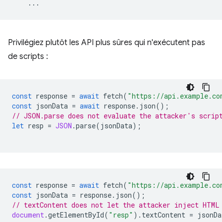
...
Privilégiez plutôt les API plus sûres qui n'exécutent pas
de scripts :
const
response
=
await
fetch
(
"https://api.example.co
const
jsonData
=
await
response
.
json
();
// JSON.parse does not evaluate the attacker's scrip
let
resp
=
JSON
.
parse
(
jsonData
);
const
response
=
await
fetch
(
"https://api.example.co
const
jsonData
=
response
.
json
();
// textContent does not let the attacker inject HTML
document
.
getElementById
(
"resp"
).
textContent
=
jsonDa