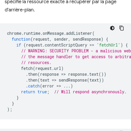
spécifie la ressource exacte à récupérer par la page
d'arrière-plan.
chrome
.
runtime
.
onMessage
.
addListener
(
function
(
request
,
sender
,
sendResponse
)
{
if
(
request
.
contentScriptQuery
==
'fetchUrl'
)
{
// WARNING: SECURITY PROBLEM - a malicious web
// the message handler to get access to arbitr
// resources.
fetch
(
request
.
url
)
.
then
(
response
=
>
response
.
text
())
.
then
(
text
=
>
sendResponse
(
text
))
.
catch
(
error
=
>
...)
return
true
;
// Will respond asynchronously.
}
}
);