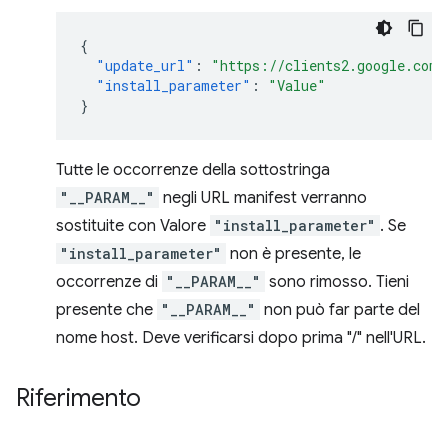
{
"update_url"
:
"https://clients2.google.com/
"install_parameter"
:
"Value"
}
Tutte le occorrenze della sottostringa
"__PARAM__"
negli URL manifest verranno
sostituite con Valore
"install_parameter"
. Se
"install_parameter"
non è presente, le
occorrenze di
"__PARAM__"
sono rimosso. Tieni
presente che
"__PARAM__"
non può far parte del
nome host. Deve verificarsi dopo prima "/" nell'URL.
Riferimento