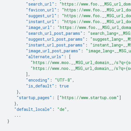
"search_url"
:
"https://www.foo.__MSG_url_dom
"favicon_url"
:
"https://www.foo.__MSG_url_do
"suggest_url"
:
"https://www.foo.__MSG_url_do
"instant_url"
:
"https://www.foo.__MSG_url_do
"image_url"
:
"https://www.foo.__MSG_url_dom
"search_url_post_params"
:
"search_lang=__MSG
"suggest_url_post_params"
:
"suggest_lang=__M
"instant_url_post_params"
:
"instant_lang=__M
"image_url_post_params"
:
"image_lang=__MSG_
"alternate_urls"
:
[
"https://www.moo.__MSG_url_domain__/s?q={s
"https://www.noo.__MSG_url_domain__/s?q={s
],
"encoding"
:
"UTF-8"
,
"is_default"
:
true
},
"startup_pages"
:
[
"https://www.startup.com"
]
},
"default_locale"
:
"de"
,
...
}