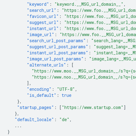
"keyword"
:
"keyword.__MSG_url_domain__"
,
"search_url"
:
"https://www.foo.__MSG_url_dom
"favicon_url"
:
"https://www.foo.__MSG_url_do
"suggest_url"
:
"https://www.foo.__MSG_url_do
"instant_url"
:
"https://www.foo.__MSG_url_do
"image_url"
:
"https://www.foo.__MSG_url_dom
"search_url_post_params"
:
"search_lang=__MSG
"suggest_url_post_params"
:
"suggest_lang=__M
"instant_url_post_params"
:
"instant_lang=__M
"image_url_post_params"
:
"image_lang=__MSG_
"alternate_urls"
:
[
"https://www.moo.__MSG_url_domain__/s?q={s
"https://www.noo.__MSG_url_domain__/s?q={s
],
"encoding"
:
"UTF-8"
,
"is_default"
:
true
},
"startup_pages"
:
[
"https://www.startup.com"
]
},
"default_locale"
:
"de"
,
...
}