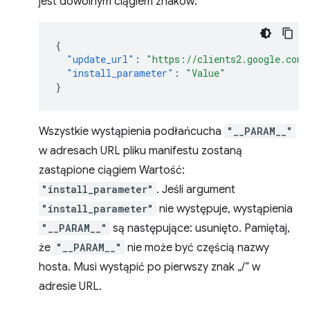
jest dowolnym ciągiem znaków:
{
"update_url"
:
"https://clients2.google.com/
"install_parameter"
:
"Value"
}
Wszystkie wystąpienia podłańcucha
"__PARAM__"
w adresach URL pliku manifestu zostaną
zastąpione ciągiem Wartość:
"install_parameter"
. Jeśli argument
"install_parameter"
nie występuje, wystąpienia
"__PARAM__"
są następujące: usunięto. Pamiętaj,
że
"__PARAM__"
nie może być częścią nazwy
hosta. Musi wystąpić po pierwszy znak „/” w
adresie URL.