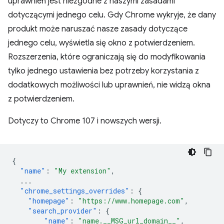
uprawnień jest niezgodne z naszymi zasadami
dotyczącymi jednego celu. Gdy Chrome wykryje, że dany
produkt może naruszać nasze zasady dotyczące
jednego celu, wyświetla się okno z potwierdzeniem.
Rozszerzenia, które ograniczają się do modyfikowania
tylko jednego ustawienia bez potrzeby korzystania z
dodatkowych możliwości lub uprawnień, nie widzą okna
z potwierdzeniem.
Dotyczy to Chrome 107 i nowszych wersji.
{
"name"
:
"My extension"
,
...
"chrome_settings_overrides"
:
{
"homepage"
:
"https://www.homepage.com"
,
"search_provider"
:
{
"name"
:
"name.__MSG_url_domain__"
,