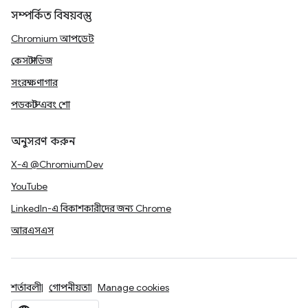
সম্পর্কিত বিষয়বস্তু
Chromium আপডেট
কেস স্টাডিজ
সংরক্ষণাগার
পডকাস্ট এবং শো
অনুসরণ করুন
X-এ @ChromiumDev
YouTube
LinkedIn-এ বিকাশকারীদের জন্য Chrome
আরএসএস
শর্তাবলী
গোপনীয়তা
Manage cookies