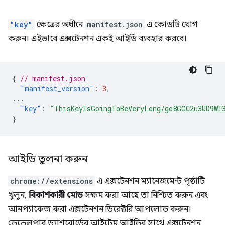
"key"
ক্ষেত্রের অধীনে
manifest.json
এ কোডটি যোগ
করুন। এইভাবে এক্সটেনশন একই আইডি ব্যবহার করবে।
{
// manifest.json
"manifest_version"
:
3
,
...
"key"
:
"ThisKeyIsGoingToBeVeryLong/go8GGC2u3UD9WI
}
আইডি তুলনা করুন
chrome://extensions
এ এক্সটেনশন ম্যানেজমেন্ট পৃষ্ঠাটি
খুলুন,
বিকাশকারী মোড
সক্ষম করা আছে তা নিশ্চিত করুন এবং
আনপ্যাকেজ করা এক্সটেনশন ডিরেক্টরি আপলোড করুন।
ডেভেলপার ড্যাশবোর্ডের আইটেম আইডির সাথে এক্সটেনশন