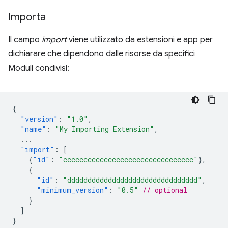
Importa
Il campo
import
viene utilizzato da estensioni e app per
dichiarare che dipendono dalle risorse da specifici
Moduli condivisi:
{
"version"
:
"1.0"
,
"name"
:
"My Importing Extension"
,
...
"import"
:
[
{
"id"
:
"cccccccccccccccccccccccccccccccc"
},
{
"id"
:
"dddddddddddddddddddddddddddddddd"
,
"minimum_version"
:
"0.5"
// optional
}
]
}