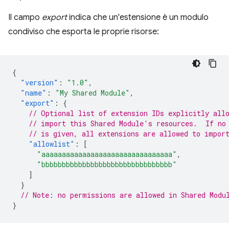
Il campo
export
indica che un'estensione è un modulo
condiviso che esporta le proprie risorse:
{
"version"
:
"1.0"
,
"name"
:
"My Shared Module"
,
"export"
:
{
// Optional list of extension IDs explicitly all
// import this Shared Module's resources.  If no
// is given, all extensions are allowed to impor
"allowlist"
:
[
"aaaaaaaaaaaaaaaaaaaaaaaaaaaaaaaa"
,
"bbbbbbbbbbbbbbbbbbbbbbbbbbbbbbbb"
]
}
// Note: no permissions are allowed in Shared Modu
}