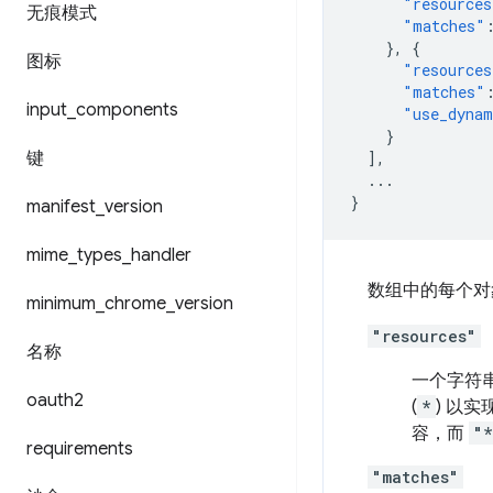
"resources
无痕模式
"matches"
},
{
图标
"resources
"matches"
input
_
components
"use_dynam
}
键
],
...
}
manifest
_
version
mime
_
types
_
handler
数组中的每个对
minimum
_
chrome
_
version
"resources"
名称
一个字符
oauth2
(
*
) 以
容，而
"*
requirements
"matches"