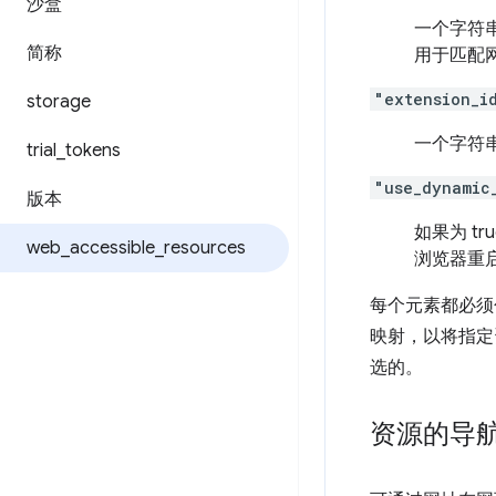
沙盒
一个字符
简称
用于匹配网
"extension_i
storage
一个字符
trial
_
tokens
"use_dynamic
版本
如果为 t
web
_
accessible
_
resources
浏览器重
每个元素都必
映射，以将指定
选的。
资源的导