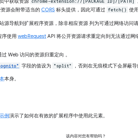
网页中获取资源
chrome-extension://[PACKAGE ID]/[PATH]
些资源会附带适当的
CORS
标头提供，因此可通过
fetch()
使
站源导航到扩展程序资源，除非相应资源 列为可通过网络访问
程序使用
webRequest
API 将公开资源请求重定向到无法通过
过 Web 访问的资源归重定向 。
cognito"
字段的值设为
"split"
，否则在无痕模式下会屏蔽导
本
本身。
示例
演示了如何在有效的扩展程序中使用此元素。
该内容对您有帮助吗？