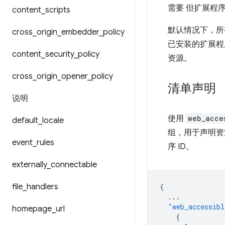
需要 但扩展程
content
_
scripts
默认情况下，所
cross
_
origin
_
embedder
_
policy
已安装的扩展程
content
_
security
_
policy
资源。
cross
_
origin
_
opener
_
policy
清单声明
说明
使用
web_acce
default
_
locale
组，用于声明资
event
_
rules
序 ID。
externally
_
connectable
file
_
handlers
{
...
"web_accessibl
homepage
_
url
{