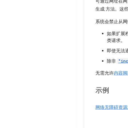
可通过网址在
生成 方法。这
系统会禁止从网
如果扩展
类请求。
即使无法通
除非
"in
无需允许
内容脚
示例
网络无障碍资源