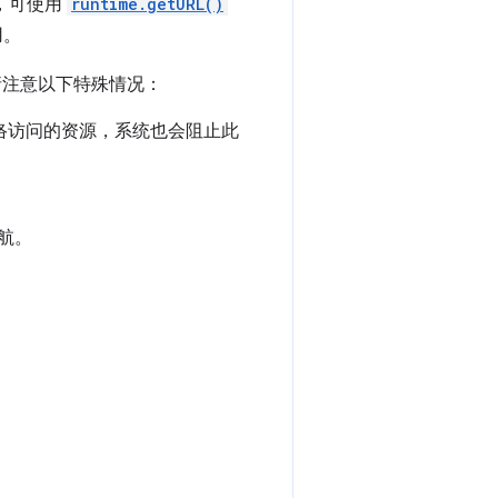
，可使用
runtime.getURL()
用。
请注意以下特殊情况：
网络访问的资源，系统也会阻止此
航。