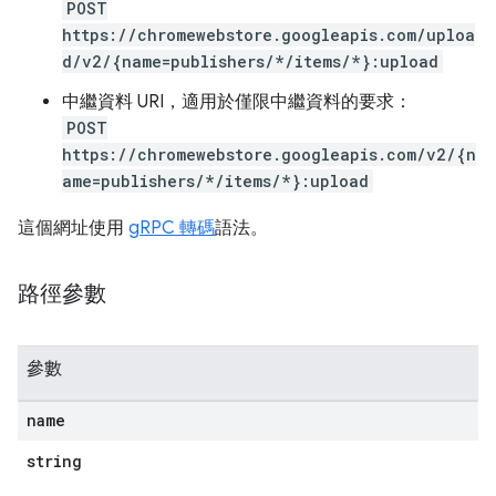
POST
https://chromewebstore.googleapis.com/uploa
d/v2/{name=publishers/*/items/*}:upload
中繼資料 URI，適用於僅限中繼資料的要求：
POST
https://chromewebstore.googleapis.com/v2/{n
ame=publishers/*/items/*}:upload
這個網址使用
gRPC 轉碼
語法。
路徑參數
參數
name
string