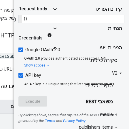
קידום הפריט
ביטול הבקשה הפ
הבדיקה של בקש
הנחיות
בקשת HTTP
הפניית API
POST
celSubmission
סקירה כללית
כתובת ה-URL כתובה בתחביר של
V2
פרמטרים של 
סקירה כללית
משאבי REST
פרמטרים
media
name
publishers
.
items