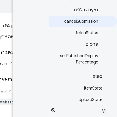
סקירה כללית
cancel
Submission
גוף הבקשה
fetch
Status
גוף הבקשה צריך 
פרסום
גוף התשובה
set
Published
Deploy
Percentage
אם הפעולה בוצעה
סוגים
היקפי הרשאה
Item
State
נדרש היקף ההרשאו
Upload
State
ewebstore
V1