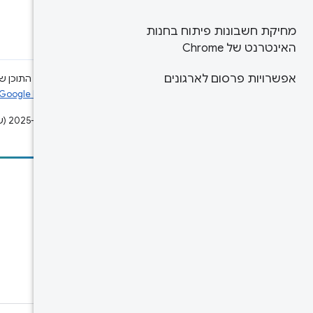
מחיקת חשבונות פיתוח בחנות
האינטרנט של Chrome
אפשרויות פרסום לארגונים
אלא אם צוין אחרת, התוכן של
האתר Google Developers‏
עדכון אחרון: 2025-10-15 (שעון UTC).
הוספת תוכן
דיווח על באג
ראה נושאים פתוחים