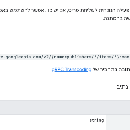
עילה הנוכחית לשליחת פריט, אם יש כזו. אפשר להשתמש באפש
ה בהמתנה.
re.googleapis.com/v2/{name=publishers/*/items/*}:can
.
gRPC Transcoding
נתיב
string