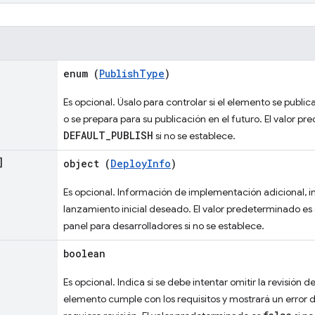
enum (
PublishType
)
Es opcional. Úsalo para controlar si el elemento se publ
o se prepara para su publicación en el futuro. El valor p
DEFAULT_PUBLISH
si no se establece.
]
object (
DeployInfo
)
Es opcional. Información de implementación adicional, in
lanzamiento inicial deseado. El valor predeterminado es 
panel para desarrolladores si no se establece.
boolean
Es opcional. Indica si se debe intentar omitir la revisión de
elemento cumple con los requisitos y mostrará un error d