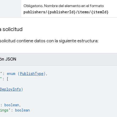
Obligatorio. Nombre del elemento en el formato
publishers/{publisherId}/items/{itemId}
 solicitud
solicitud contiene datos con la siguiente estructura:
ión JSON
e"
: 
enum (
PublishType
)
,
"
: 
[
DeployInfo
)
: 
boolean
,
nings"
: 
boolean