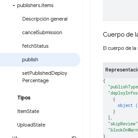
publishers
.
items
Descripción general
cancel
Submission
Cuerpo de la
fetch
Status
El cuerpo de la 
publish
Representac
set
Published
Deploy
Percentage
{
"publishTyp
"deployInfos
Tipos
{
object (
Item
State
}
]
,
"skipReview"
Upload
State
"blockOnWar
}