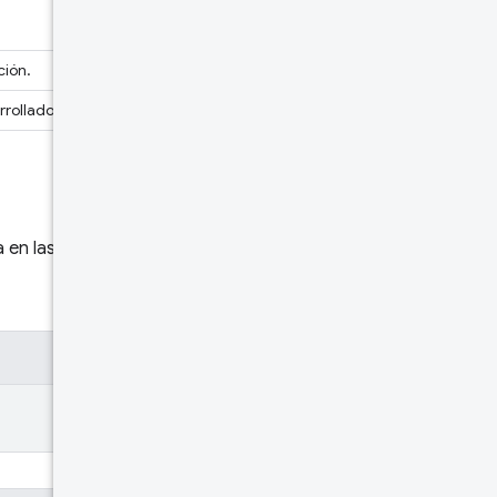
ción.
rrollador podrá publicarlo.
en las solicitudes para