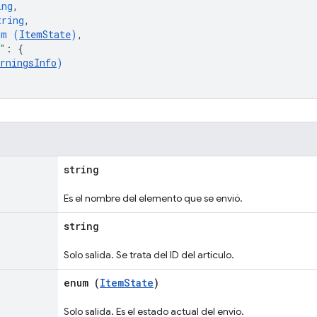
ing
,
tring
,
um (
ItemState
)
,
"
: 
{
rningsInfo
)
string
Es el nombre del elemento que se envió.
string
Solo salida. Se trata del ID del artículo.
enum (
ItemState
)
Solo salida. Es el estado actual del envío.