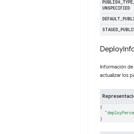
PUBLISH
_
TYPE
UNSPECIFIED
DEFAULT
_
PUBL
STAGED
_
PUBLI
Deploy
Inf
Información de 
actualizar los 
Representac
{
"deployPerce
}