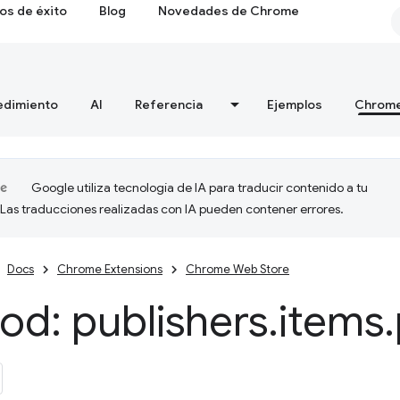
os de éxito
Blog
Novedades de Chrome
edimiento
AI
Referencia
Ejemplos
Chrome
Google utiliza tecnología de IA para traducir contenido a tu
 Las traducciones realizadas con IA pueden contener errores.
Docs
Chrome Extensions
Chrome Web Store
od: publishers
.
items
.