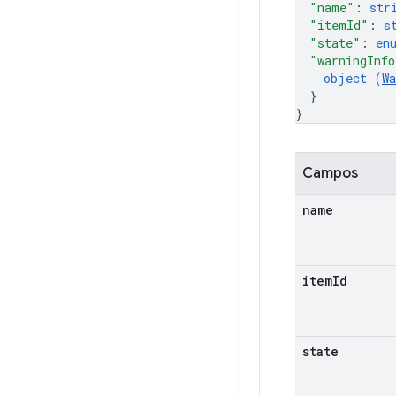
"name"
: 
str
"itemId"
: 
s
"state"
: 
en
"warningInfo
object (
Wa
}
}
Campos
name
item
Id
state