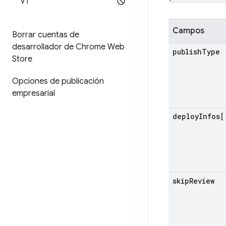
V1
Campos
Borrar cuentas de
desarrollador de Chrome Web
publish
Type
Store
Opciones de publicación
empresarial
deploy
Infos[
skip
Review