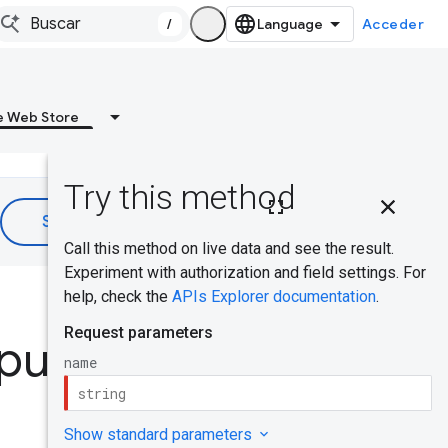
/
Acceder
 Web Store
En esta
página
Solicitud
HTTP
¿Te resultó útil?
Parámetros
publish
de ruta
Cuerpo de
la solicitud