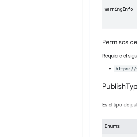
warning
Info
Permisos de
Requiere el sig
https://
Publish
Ty
Es el tipo de pu
Enums