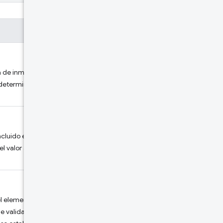
ica de inmediato cuando se aprueba
redeterminado es
cluido el porcentaje de
el valor actual guardado en el
l elemento. La API validará si el
e validación si el elemento