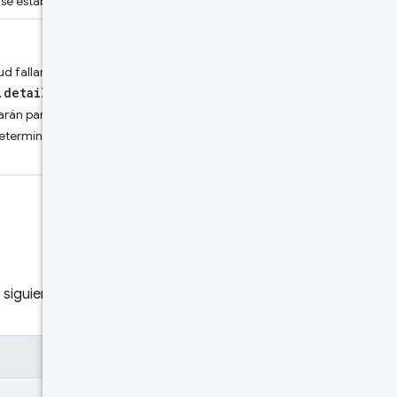
 se establece.
ud fallará si hay advertencias
.details
. De lo contrario, las
rán para la validación, pero se
false
edeterminado es
si no se
 siguiente estructura: