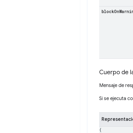
block
On
Warni
Cuerpo de l
Mensaje de re
Si se ejecuta c
Representac
{