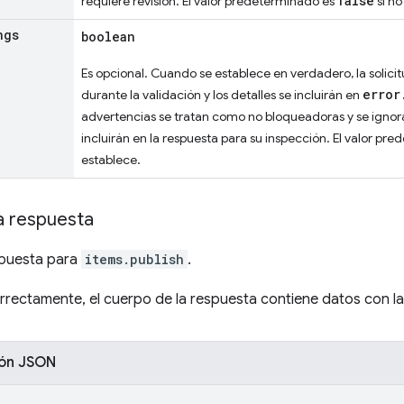
false
requiere revisión. El valor predeterminado es
si no
ngs
boolean
Es opcional. Cuando se establece en verdadero, la solicit
error
durante la validación y los detalles se incluirán en
advertencias se tratan como no bloqueadoras y se ignora
incluirán en la respuesta para su inspección. El valor pr
establece.
a respuesta
spuesta para
items.publish
.
orrectamente, el cuerpo de la respuesta contiene datos con la
ión JSON