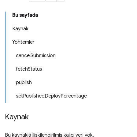
Bu sayfada
Kaynak
Yöntemler
cancelSubmission
fetchStatus
publish
setPublishedDeployPercentage
Kaynak
Bu kaynakla ilişkilendirilmiş kalıcı veri yok.