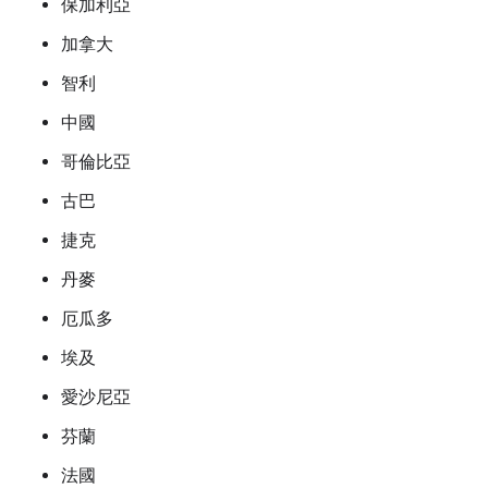
保加利亞
加拿大
智利
中國
哥倫比亞
古巴
捷克
丹麥
厄瓜多
埃及
愛沙尼亞
芬蘭
法國