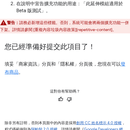
在說明中宣告擴充功能的用途：「此延伸模組適用於
Beta 版測試」。
警告：
請務必新增這些標籤。否則，系統可能會將兩個擴充功能一併
下架。詳情請參閱 [重複內容垃圾內容政策][repetitive-content]。
您已經準備好提交此項目了！
填妥「商家資訊」
分頁和「隱私權」
分頁後，您現在可以
發
布商品
。
這對你有幫助嗎？
除非另有註明，否則本頁面中的內容是採用
創用 CC 姓名標示 4.0 授權
，
程式碼範例則為
阿帕契 2.0 授權
。詳情請參閱《
Google Developers 網