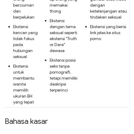
berciuman
memakai
dengan
dan
thong
ketelanjangan atau
berpelukan
tindakan seksual
Ekstensi
Ekstensi
dengan tema
Ekstensi yang berisi
kencan yang
seksual seperti
link jelas ke situs
tidak fokus
ekstensi "Truth
porno
pada
or Dare"
hubungan
dewasa
seksual
Ekstensi posisi
Ekstensi
seks tanpa
untuk
pornografi,
membantu
tetapi memiliki
wanita
deskripsi
memilih
terperinci
ukuran BH
yang tepat
Bahasa kasar