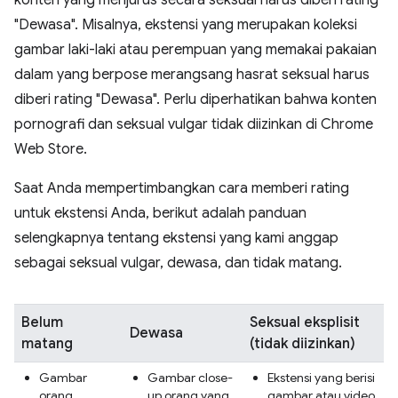
konten yang menjurus secara seksual harus diberi rating
"Dewasa". Misalnya, ekstensi yang merupakan koleksi
gambar laki-laki atau perempuan yang memakai pakaian
dalam yang berpose merangsang hasrat seksual harus
diberi rating "Dewasa". Perlu diperhatikan bahwa konten
pornografi dan seksual vulgar tidak diizinkan di Chrome
Web Store.
Saat Anda mempertimbangkan cara memberi rating
untuk ekstensi Anda, berikut adalah panduan
selengkapnya tentang ekstensi yang kami anggap
sebagai seksual vulgar, dewasa, dan tidak matang.
Belum
Seksual eksplisit
Dewasa
matang
(tidak diizinkan)
Gambar
Gambar close-
Ekstensi yang berisi
orang
up orang yang
gambar atau video