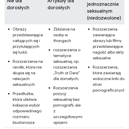
Nie dla
Artykuły dla
jednoznacznie
dorosłych
dorosłych
seksualnym
(niedozwolone)
Obrazy
Zbliżenie na
Rozszerzenia
przedstawiające
osoby w
zawierające
całujących się i
thongach
obrazy lub filmy
przytulających
przedstawiające
rozszerzenia o
się ludzi
nagość albo akty
tematyce
seksualne
Rozszerzenie na
seksualnej, np.
randki, które nie
rozszerzenia
Rozszerzenia,
skupia się na
„Truth or Dare”
które zawierają
relacjach
dla dorosłych;
widoczne linki do
seksualnych
stron
Rozszerzenie
pornograficznych
Przedłużka,
pozycji
która ułatwia
seksualnej bez
kobiecie wybór
pornografii, ale
odpowiedniego
z
rozmiaru
szczegółowymi
biustonosza
opisami