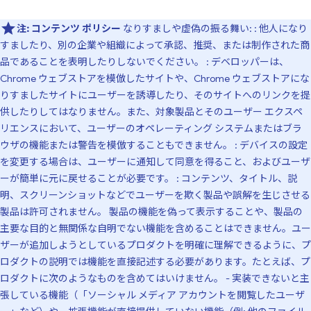
注:
コンテンツ ポリシー
なりすましや虚偽の振る舞い: : 他人になり
すましたり、別の企業や組織によって承認、推奨、または制作された商
品であることを表明したりしないでください。 : デベロッパーは、
Chrome ウェブストアを模倣したサイトや、Chrome ウェブストアにな
りすましたサイトにユーザーを誘導したり、そのサイトへのリンクを提
供したりしてはなりません。また、対象製品とそのユーザー エクスペ
リエンスにおいて、ユーザーのオペレーティング システムまたはブラ
ウザの機能または警告を模倣することもできません。 : デバイスの設定
を変更する場合は、ユーザーに通知して同意を得ること、およびユーザ
ーが簡単に元に戻せることが必要です。 : コンテンツ、タイトル、説
明、スクリーンショットなどでユーザーを欺く製品や誤解を生じさせる
製品は許可されません。 製品の機能を偽って表示することや、製品の
主要な目的と無関係な自明でない機能を含めることはできません。ユー
ザーが追加しようとしているプロダクトを明確に理解できるように、プ
ロダクトの説明では機能を直接記述する必要があります。たとえば、プ
ロダクトに次のようなものを含めてはいけません。 - 実装できないと主
張している機能（「ソーシャル メディア アカウントを閲覧したユーザ