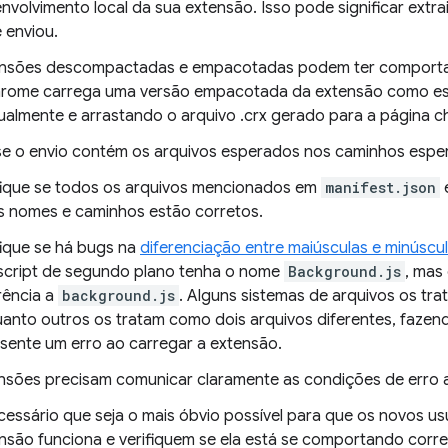
nvolvimento local da sua extensão. Isso pode significar extr
 enviou.
nsões descompactadas e empacotadas podem ter comportam
rome carrega uma versão empacotada da extensão como 
almente e arrastando o arquivo .crx gerado para a página c
 se o envio contém os arquivos esperados nos caminhos espe
fique se todos os arquivos mencionados em
manifest.json
s nomes e caminhos estão corretos.
fique se há bugs na
diferenciação entre maiúsculas e minúscu
script de segundo plano tenha o nome
Background.js
, mas
rência a
background.js
. Alguns sistemas de arquivos os t
anto outros os tratam como dois arquivos diferentes, faze
sente um erro ao carregar a extensão.
nsões precisam comunicar claramente as condições de erro a
cessário que seja o mais óbvio possível para que os novos 
nsão funciona e verifiquem se ela está se comportando corr