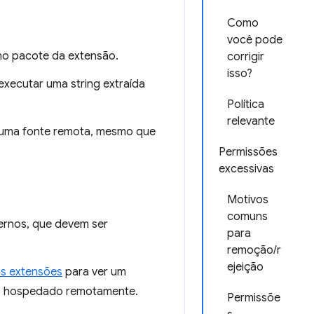
Como
você pode
no pacote da extensão.
corrigir
isso?
xecutar uma string extraída
Política
relevante
 uma fonte remota, mesmo que
Permissões
excessivas
Motivos
comuns
ternos, que devem ser
para
remoção/r
ejeição
as extensões
para ver um
digo hospedado remotamente.
Permissõe