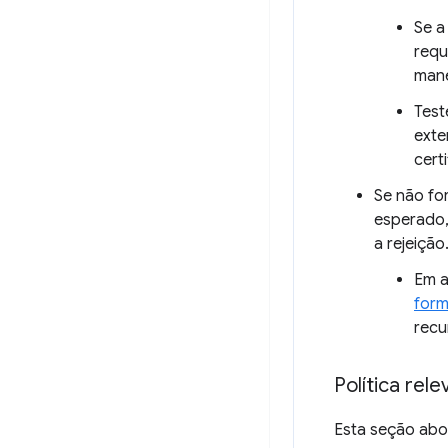
Se a
requ
mane
Test
exte
cert
Se não fo
esperado
a rejeição
Em a
form
recu
Política rel
Esta seção abo