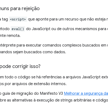
uns para rejeição
a tag
<script>
que aponte para um recurso que não esteja 
étodo
eval()
do JavaScript ou de outros mecanismos para e
nte remota.
intérprete para executar comandos complexos buscados em
mandos sejam buscados como dados.
ode corrigir isso?
 em todo o código se há referências a arquivos JavaScript ex
dos por arquivos de extensão internos.
o guia de migração do Manifesto V3
Melhorar a segurança d
sobre as alternativas à execução de strings arbitrárias e có