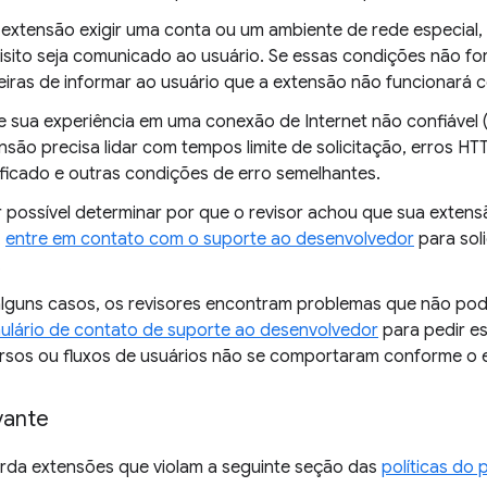
 extensão exigir uma conta ou um ambiente de rede especial, 
isito seja comunicado ao usuário. Se essas condições não fo
iras de informar ao usuário que a extensão não funcionará 
e sua experiência em uma conexão de Internet não confiável
nsão precisa lidar com tempos limite de solicitação, erros HT
ificado e outras condições de erro semelhantes.
r possível determinar por que o revisor achou que sua exte
,
entre em contato com o suporte ao desenvolvedor
para sol
.
lguns casos, os revisores encontram problemas que não pod
ulário de contato de suporte ao desenvolvedor
para pedir e
rsos ou fluxos de usuários não se comportaram conforme o 
evante
rda extensões que violam a seguinte seção das
políticas do