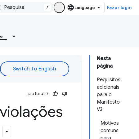
/
Fazer login
re
Nesta
página
Requisitos
adicionais
Isso foi útil?
para o
Manifesto
violações
V3
Motivos
comuns
para