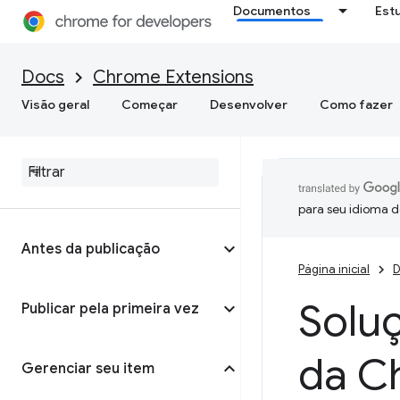
Documentos
Est
Docs
Chrome Extensions
Visão geral
Começar
Desenvolver
Como fazer
para seu idioma d
Antes da publicação
Página inicial
D
Solu
Publicar pela primeira vez
da C
Gerenciar seu item