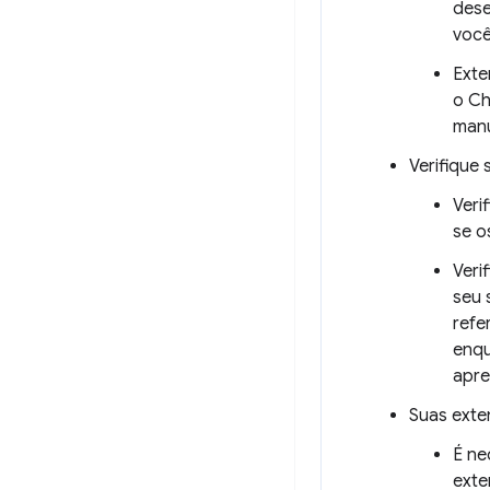
dese
você
Exte
o Ch
manu
Verifique
Veri
se o
Veri
seu 
refe
enqu
apre
Suas exte
É ne
exte