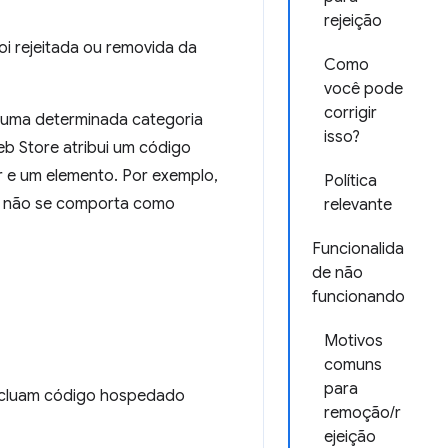
rejeição
oi rejeitada ou removida da
Como
você pode
corrigir
uma determinada categoria
isso?
Web Store atribui um código
r e um elemento. Por exemplo,
Política
ão não se comporta como
relevante
Funcionalida
de não
funcionando
Motivos
comuns
para
 incluam código hospedado
remoção/r
ejeição