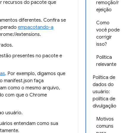
air recursos do pacote que
remoção/r
ejeição
entos diferentes. Confira se
Como
esperado
empacotando-a
você pode
hrome://extensions.
corrigir
isso?
rados.
estão presentes no pacote e
Política
relevante
las
. Por exemplo, digamos que
Política de
 o manifest.json faça
dados do
ratam como o mesmo arquivo,
usuário:
ndo com que o Chrome
política de
divulgação
o usuário.
Motivos
usuários entendam como sua
comuns
etamente.