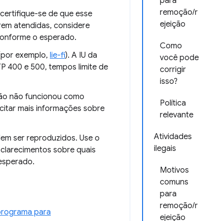
para
remoção/r
certifique-se de que esse
ejeição
rem atendidas, considere
conforme o esperado.
Como
 (por exemplo,
lie-fi
). A IU da
você pode
TP 400 e 500, tempos limite de
corrigir
isso?
nsão não funcionou como
Política
icitar mais informações sobre
relevante
Atividades
em ser reproduzidos. Use o
ilegais
sclarecimentos sobre quais
esperado.
Motivos
comuns
para
remoção/r
 programa para
ejeição