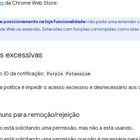
es
da Chrome Web Store:
e posicionamento na loja
Funcionalidade:
não poste uma extensão com
 da Web ou extensão. Extensões com funções corrompidas, como sites fo
s excessivas
 ID da notificação:
Purple Potassium
a política é impedir o acesso excessivo e desnecessário aos
muns para remoção
/
rejeição
o está solicitando uma permissão, mas não a está usando.
o está solicitando uma permissão que não é necessária para 