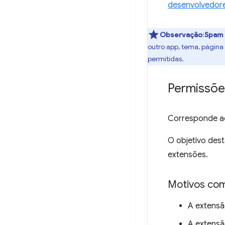
desenvolvedor
Observação
:
Spam 
outro app, tema, página
permitidas.
Permissõe
Corresponde ao
O objetivo dest
extensões.
Motivos co
A extensã
A extensã