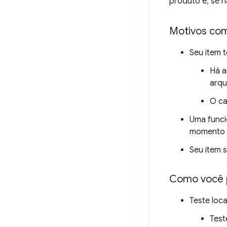
produto e, se n
Motivos co
Seu item 
Há a
arqu
O ca
Uma funci
momento d
Seu item 
Como você p
Teste loca
Test