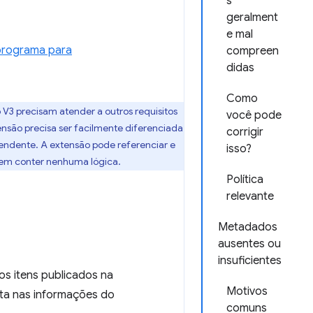
s
geralment
e mal
 programa para
compreen
didas
Como
V3 precisam atender a outros requisitos
você pode
nsão precisa ser facilmente diferenciada
corrigir
pendente. A extensão pode referenciar e
isso?
dem conter nenhuma lógica.
Política
relevante
Metadados
ausentes ou
insuficientes
 os itens publicados na
Motivos
ita nas informações do
comuns