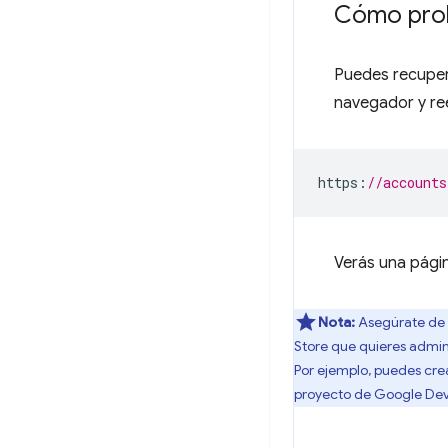
Cómo prob
Puedes recupera
navegador y re
https
:
//accounts
Verás una págin
Nota:
Asegúrate de s
Store que quieres admin
Por ejemplo, puedes crea
proyecto de Google Dev