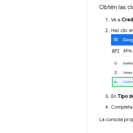
Obtén las c
Ve a
Cred
Haz clic 
En
Tipo d
Completa 
La consola propo