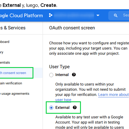
ne
External
y, luego,
Create
.