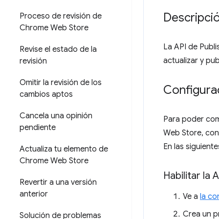
Descripci
Proceso de revisión de
Chrome Web Store
La API de Publ
Revise el estado de la
actualizar y p
revisión
Omitir la revisión de los
Configurac
cambios aptos
Cancela una opinión
Para poder com
pendiente
Web Store, conf
En las siguient
Actualiza tu elemento de
Chrome Web Store
Habilitar l
Revertir a una versión
anterior
Ve a
la c
Crea un p
Solución de problemas