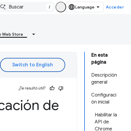
/
Acceder
 Web Store
En esta
página
Descripción
general
¿Te resultó útil?
Configuraci
cación de
ón inicial
Habilitar la
API de
Chrome