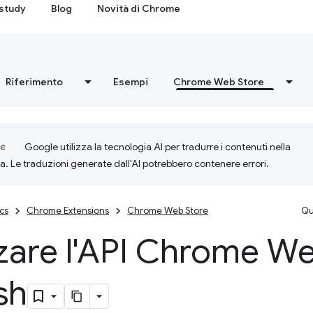
study
Blog
Novità di Chrome
Riferimento
Esempi
Chrome Web Store
Google utilizza la tecnologia AI per tradurre i contenuti nella
ta. Le traduzioni generate dall'AI potrebbero contenere errori.
cs
Chrome Extensions
Chrome Web Store
Qu
zzare l'API Chrome W
sh