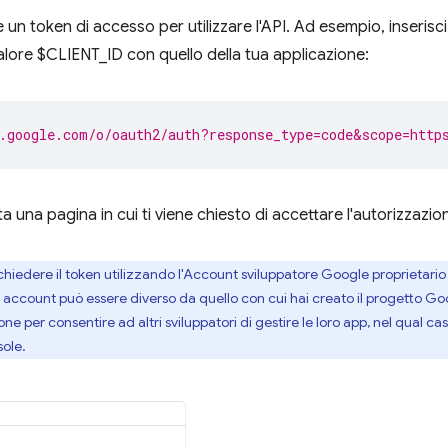
 un token di accesso per utilizzare l'API. Ad esempio, inseris
valore $CLIENT_ID con quello della tua applicazione:
.google.com/o/oauth2/auth?response_type=code&scope=http
ta una pagina in cui ti viene chiesto di accettare l'autorizzazio
richiedere il token utilizzando l'Account sviluppatore Google proprietar
o account può essere diverso da quello con cui hai creato il progetto 
ne per consentire ad altri sviluppatori di gestire le loro app, nel qual ca
ole.