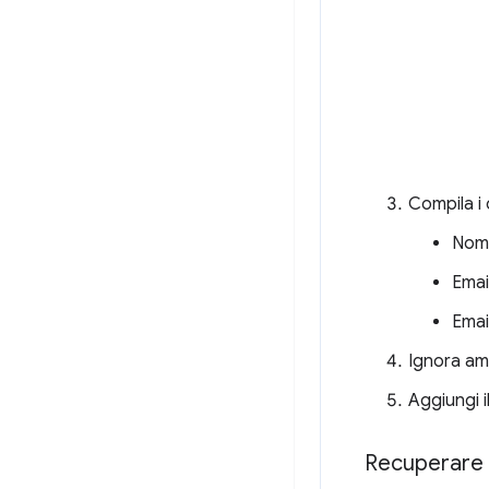
Compila i
Nome
Email
Emai
Ignora amb
Aggiungi i
Recuperare l