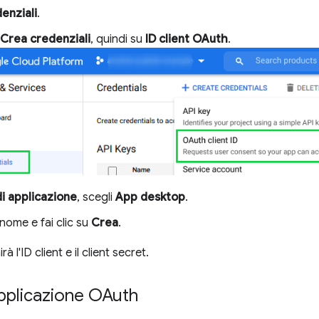
enziali
.
Crea credenziali
, quindi su
ID client OAuth
.
di applicazione
, scegli
App desktop
.
l nome e fai clic su
Crea
.
à l'ID client e il client secret.
applicazione OAuth