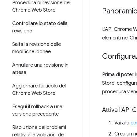
Procedura di revisione del
Panorami
Chrome Web Store
Controllare lo stato della
L'API Chrome We
revisione
elementi nel C
Salta la revisione delle
modifiche idonee
Configuraz
Annullare una revisione in
attesa
Prima di poter 
Store, configur
Aggiornare l'articolo del
procedura viene 
Chrome Web Store
Esegui il rollback a una
Attiva l'AP
versione precedente
Vai alla
co
Risoluzione dei problemi
Crea un n
relativi alle violazioni del