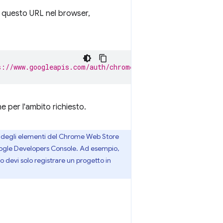
ci questo URL nel browser,
s://www.googleapis.com/auth/chromewebstore&client_id=$C
ne per l'ambito richiesto.
io degli elementi del Chrome Web Store
Google Developers Console. Ad esempio,
so devi solo registrare un progetto in