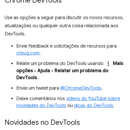
Chrome Dev
Tools
Use as opções a seguir para discutir os novos recursos,
atualizações ou qualquer outra coisa relacionada aos
DevTools.
Envie feedback e solicitações de recursos para
crbug.com
.
more_vert
Relate um problema do DevTools usando
Mais
opções
>
Ajuda
>
Relatar um problema do
DevTools
.
Envie um tweet para
@ChromeDevTools
.
Deixe comentários nos
vídeos do YouTube sobre
novidades do DevTools
ou
dicas do DevTools
.
Novidades no Dev
Tools