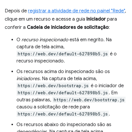
Depois de
registrar a atividade de rede no painel "Rede"
,
clique em um recurso e acesse a guia
Iniciador
para
conferir a
Cadeia de iniciadores de solicitação
:
O
recurso inspecionado
está em negrito. Na
captura de tela acima,
https://web.dev/default-627898b5.js
é o
recurso inspecionado.
Os recursos acima do inspecionado são os
iniciadores
. Na captura de tela acima,
https://web.dev/bootstrap.js
é o iniciador de
https://web.dev/default-627898b5.js
. Em
outras palavras,
https://web.dev/bootstrap.js
causou a solicitação de rede para
https://web.dev/default-627898b5.js
.
Os recursos abaixo do inspecionado são as
dependências
. Na captura de tela acima,