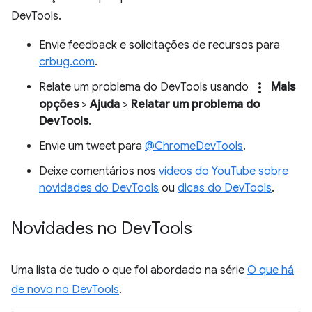
DevTools.
Envie feedback e solicitações de recursos para
crbug.com
.
more_vert
Relate um problema do DevTools usando
Mais
opções
>
Ajuda
>
Relatar um problema do
DevTools
.
Envie um tweet para
@ChromeDevTools
.
Deixe comentários nos
vídeos do YouTube sobre
novidades do DevTools
ou
dicas do DevTools
.
Novidades no Dev
Tools
Uma lista de tudo o que foi abordado na série
O que há
de novo no DevTools
.