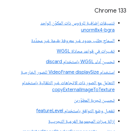
‫Chrome 133
تنسيقات إضافية للرؤوس ذات المكوّن الواحد
unorm8x4-bgra
السماح بطلب حدود غير معروفة بقيمة غير محدّدة
تغييرات في قواعد محاذاة WGSL
تحسين أداء WGSL باستخدام discard
استخدام VideoFrame displaySize للصور الخارجية
التعامل مع الصور ذات الاتجاهات غير التلقائية باستخدام
copyExternalImageToTexture
تحسين تجربة المطوّرين
تفعيل وضع التوافق باستخدام featureLevel
إزالة ميزات المجموعة الفرعية التجريبية