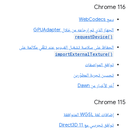
Chrome 116
دمج WebCodecs
الجهاز الذي تم إرجاعه من خلال GPUAdapter
requestDevice()
الحفاظ على سلاسة تشغيل الفيديو عند تلقّي مكالمة على
importExternalTexture()
توافق المواصفات
تحسين تجربة المطوّرين
آخر الأخبار من Dawn
Chrome 115
إضافات لغة WGSL المتوافقة
توافق تجريبي مع Direct3D 11