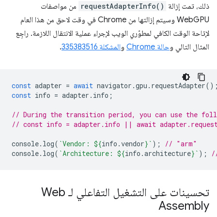
ذلك، تمت إزالة
requestAdapterInfo()
من مواصفات
WebGPU وسيتم إزالتها من Chrome في وقت لاحق من هذا العام
لإتاحة الوقت الكافي لمطوّري الويب لإجراء عملية الانتقال اللازمة. راجِع
المثال التالي و
حالة Chrome
و
المشكلة 335383516
.
const
adapter
=
await
navigator
.
gpu
.
requestAdapter
()
const
info
=
adapter
.
info
;
// During the transition period, you can use the fol
// const info = adapter.info || await adapter.reques
console
.
log
(
`Vendor: 
${
info
.
vendor
}
`
);
// "arm"
console
.
log
(
`Architecture: 
${
info
.
architecture
}
`
);
/
تحسينات على التشغيل التفاعلي لـ Web
Assembly