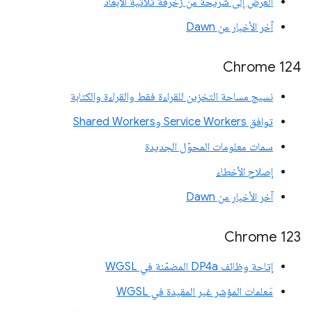
العرض إلى شريحة من زخرفة ثلاثية الأبعاد
آخر الأخبار من Dawn
Chrome 124
نسيج مساحة التخزين للقراءة فقط والقراءة والكتابة
توافق Service Workers وShared Workers
سمات معلومات المحوّل الجديدة
إصلاح الأخطاء
آخر الأخبار من Dawn
Chrome 123
إتاحة وظائف DP4a المضمّنة في WGSL
مَعلمات المؤشر غير المقيدة في WGSL