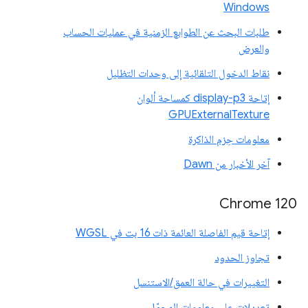
Windows
طلبات البحث عن الطوابع الزمنية في عمليات الحساب
والعرض
نقاط الدخول التلقائية إلى وحدات التظليل
إتاحة display-p3 كمساحة ألوان
GPUExternalTexture
معلومات حِزم الذاكرة
آخر الأخبار من Dawn
‫Chrome 120
إتاحة قيم الفاصلة العائمة ذات 16 بت في WGSL
تجاوز الحدود
التغييرات في حالة العمق/الاستنسل
تعديلات على معلومات المحوّل