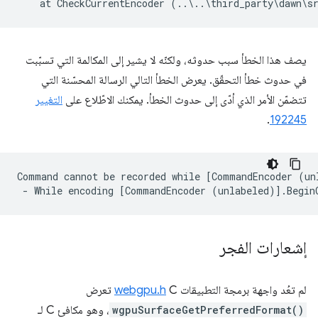
يصف هذا الخطأ سبب حدوثه، ولكنّه لا يشير إلى المكالمة التي تسبّبت
في حدوث خطأ التحقّق. يعرض الخطأ التالي الرسالة المحسّنة التي
تتضمّن الأمر الذي أدّى إلى حدوث الخطأ. يمكنك الاطّلاع على
التغيير
.
192245
Command cannot be recorded while [CommandEncoder (un
إشعارات الفجر
لم تعُد واجهة برمجة التطبيقات
C تعرض
webgpu.h
wgpuSurfaceGetPreferredFormat()
، وهو مكافئ C لـ