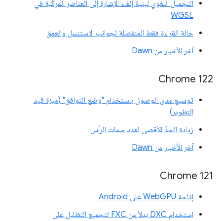
التجميل اللغوي لبنية إلغاء الإشارة إلى العناصر المركّبة في
WGSL
حالة القراءة فقط المنفصلة لجوانب الاستنسل والعمق
آخر الأخبار من Dawn
‫Chrome 122
توسيع مدى الوصول باستخدام "وضع التوافق" (ميزة قيد
التطوير)
زيادة الحدّ الأقصى لعدد سمات الرأس
آخر الأخبار من Dawn
Chrome 121
إتاحة WebGPU على Android
استخدام DXC بدلاً من FXC لتجميع التظليل على