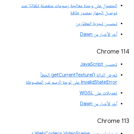
الحصول على وحدة معالجة رسومات منفصلة تلقائيًا عند
توصيل الجهاز بمصدر طاقة
تحسين تجربة المطوّرين
آخر الأخبار من Dawn
‫Chrome 114
تحسين JavaScript
تعرض الدالة getCurrentTexture()‎ الخطأ
InvalidStateError على لوحة الرسم غير المضبوطة
تعديلات على WGSL
آخر الأخبار من Dawn
Chrome 113
استخدام مصدر WebCodecs VideoFrame في