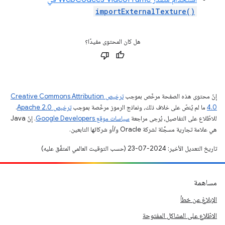
importExternalTexture()
هل كان المحتوى مفيدًا؟
إنّ محتوى هذه الصفحة مرخّص بموجب
ترخيص Creative Commons Attribution
4.0‏
ما لم يُنصّ على خلاف ذلك، ونماذج الرموز مرخّصة بموجب
ترخيص Apache 2.0‏
.
للاطّلاع على التفاصيل، يُرجى مراجعة
سياسات موقع Google Developers‏
. إنّ Java
هي علامة تجارية مسجَّلة لشركة Oracle و/أو شركائها التابعين.
تاريخ التعديل الأخير: 2024-07-23 (حسب التوقيت العالمي المتفَّق عليه)
مساهمة
الإبلاغ عن خطأ
الاطّلاع على المشاكل المفتوحة