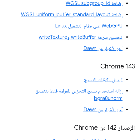
إضافة WGSL subgroup_id
إضافة WGSL uniform_buffer_standard_layout
WebGPU على نظام التشغيل Linux
تحسين سرعة writeBuffer وwriteTexture
آخر الأخبار من Dawn
Chrome 143
تبديل مكوّنات النسيج
إزالة استخدام نسيج التخزين للقراءة فقط بتنسيق
bgra8unorm
آخر الأخبار من Dawn
الإصدار 142 من Chrome