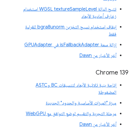
تتيح الدالة WGSL textureSampleLevel استخدام
زخارف أحادية الأبعاد
إيقاف استخدام نسيج التخزين bgra8unorm للقراءة
فقط
إزالة سمة isFallbackAdapter في GPUAdapter
آخر الأخبار من Dawn
‫Chrome 139
إتاحة بنية ثلاثية الأبعاد لتنسيقات BC وASTC
المضغوطة
ميزة "الميزات الأساسية والحدود" الجديدة
مرحلة التجربة والتقييم لوضع التوافق مع WebGPU
آخر الأخبار من Dawn