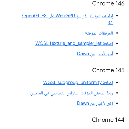
‫Chrome 146
إتاحة وضع التوافق مع WebGPU على OpenGL ES
3.1
المرفقات المؤقتة
إضافة WGSL texture_and_sampler_let
آخر الأخبار من Dawn
Chrome 145
إضافة WGSL subgroup_uniformity
ربط المخزن المؤقت المتزامن التجريبي في العاملين
آخر الأخبار من Dawn
‫Chrome 144