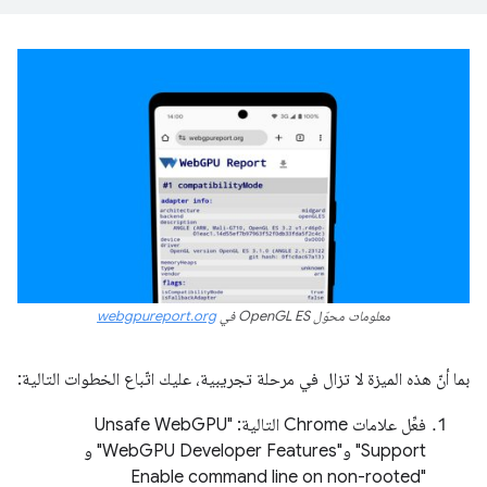
معلومات محوّل OpenGL ES في
webgpureport.org
بما أنّ هذه الميزة لا تزال في مرحلة تجريبية، عليك اتّباع الخطوات التالية:
فعِّل علامات Chrome التالية: "Unsafe WebGPU
Support" و"WebGPU Developer Features" و
"Enable command line on non-rooted