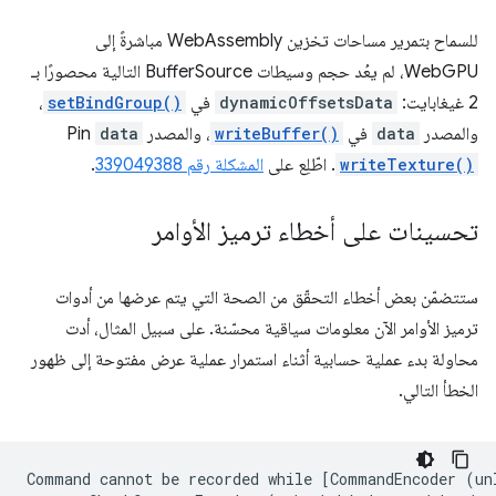
للسماح بتمرير مساحات تخزين WebAssembly مباشرةً إلى
WebGPU، لم يعُد حجم وسيطات BufferSource التالية محصورًا بـ
2 غيغابايت:
dynamicOffsetsData
في
setBindGroup()
،
والمصدر
data
في
writeBuffer()
، والمصدر
data
Pin
writeTexture()
. اطّلِع على
المشكلة رقم 339049388
.
تحسينات على أخطاء ترميز الأوامر
ستتضمّن بعض أخطاء التحقّق من الصحة التي يتم عرضها من أدوات
ترميز الأوامر الآن معلومات سياقية محسّنة. على سبيل المثال، أدت
محاولة بدء عملية حسابية أثناء استمرار عملية عرض مفتوحة إلى ظهور
الخطأ التالي.
Command cannot be recorded while [CommandEncoder (un