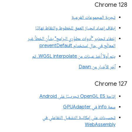
‫Chrome 128
تجربة المجموعات الفرعية
إيقاف إعداد انحياز العمق للخطوط والنقاط نهائيًا
إخفاء تحذير "أدوات مطوّري البرامج" بشأن الخطأ غير
المعالَج في حال استخدام preventDefault
يتم أولاً أخذ عينات من WGSL interpolate، ثم
آخر الأخبار من Dawn
Chrome 127
إتاحة OpenGL ES تجريبيًا على Android
سمة info في GPUAdapter
تحسينات على إمكانية التشغيل التفاعلي في
WebAssembly