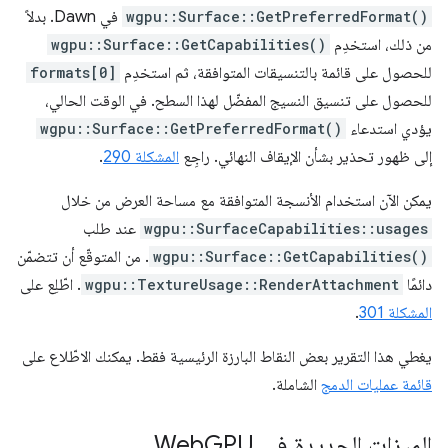
wgpu::Surface::GetPreferredFormat()
في Dawn. بدلاً
من ذلك، استخدِم
wgpu::Surface::GetCapabilities()
للحصول على قائمة بالتنسيقات المتوافقة، ثم استخدِم
formats[0]
للحصول على تنسيق النسيج المفضّل لهذا السطح. في الوقت الحالي،
يؤدي استدعاء
wgpu::Surface::GetPreferredFormat()
إلى ظهور تحذير بشأن الإيقاف النهائي. راجِع
المشكلة 290
.
يمكن الآن استخدام الأنسجة المتوافقة مع مساحة العرض من خلال
wgpu::SurfaceCapabilities::usages
عند طلب
wgpu::Surface::GetCapabilities()
. من المتوقّع أن تتضمّن
دائمًا
wgpu::TextureUsage::RenderAttachment
. اطّلِع على
المشكلة 301
.
يغطي هذا التقرير بعض النقاط البارزة الرئيسية فقط. يمكنك الاطّلاع على
قائمة عمليات الدمج
الشاملة.
الميزات الجديدة في Web
GPU