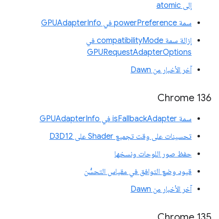
إلى atomic
سمة powerPreference في GPUAdapterInfo
إزالة سمة compatibilityMode في
GPURequestAdapterOptions
آخر الأخبار من Dawn
Chrome 136
سمة isFallbackAdapter في GPUAdapterInfo
تحسينات على وقت تجميع Shader على D3D12
حفظ صور اللوحات ونسخها
قيود وضع التوافق في مقياس التحسُّن
آخر الأخبار من Dawn
Chrome 135