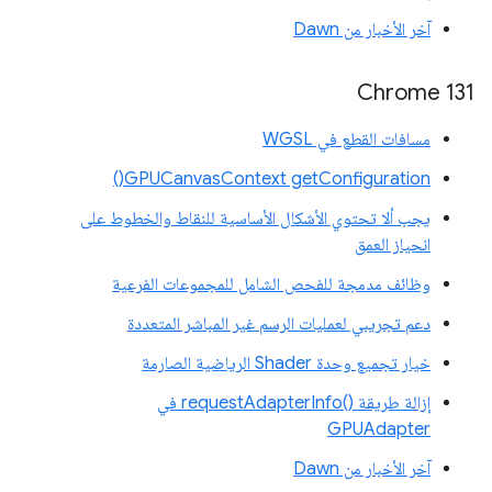
آخر الأخبار من Dawn
Chrome 131
مسافات القطع في WGSL
GPUCanvasContext getConfiguration()
يجب ألا تحتوي الأشكال الأساسية للنقاط والخطوط على
انحياز العمق
وظائف مدمجة للفحص الشامل للمجموعات الفرعية
دعم تجريبي لعمليات الرسم غير المباشر المتعددة
خيار تجميع وحدة Shader الرياضية الصارمة
إزالة طريقة requestAdapterInfo()‎ في
GPUAdapter
آخر الأخبار من Dawn