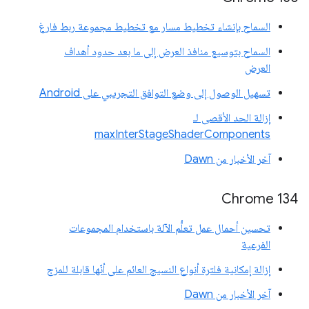
السماح بإنشاء تخطيط مسار مع تخطيط مجموعة ربط فارغ
السماح بتوسيع منافذ العرض إلى ما بعد حدود أهداف
العرض
تسهيل الوصول إلى وضع التوافق التجريبي على Android
إزالة الحد الأقصى لـ
maxInterStageShaderComponents
آخر الأخبار من Dawn
‫Chrome 134
تحسين أحمال عمل تعلُّم الآلة باستخدام المجموعات
الفرعية
إزالة إمكانية فلترة أنواع النسيج العائم على أنّها قابلة للمزج
آخر الأخبار من Dawn