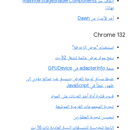
إيقاف حد maxInterStageShaderComponents
نهائيًا
آخر الأخبار من Dawn
‫Chrome 132
استخدام "عرض الزخرفة"
دمج مواد عرض عائمة تشغل 32 بت
سمة adapterInfo في GPUDevice
ضبط سياق لوحة العرض بتنسيق غير صالح يؤدي إلى
ظهور خطأ في JavaScript
قيود فلترة أداة أخذ العينات على المواد
تجربة المجموعات الفرعية الموسّعة
تحسين تجربة المطوّرين
إتاحة تجريبية لتنسيقات البنية العادية ذات 16 بت