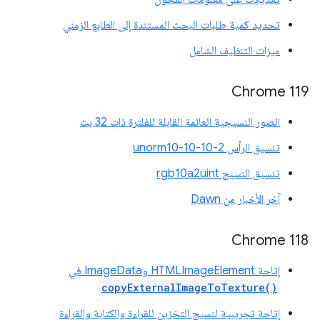
تحديد كمية طلبات البحث المستندة إلى الطابع الزمني
ميزات التنظيف الشامل
‫Chrome 119
الصور النسيجية العائمة القابلة للفلترة ذات 32 بت
تنسيق الرأس unorm10-10-10-2
تنسيق النسيج rgb10a2uint
آخر الأخبار من Dawn
‫Chrome 118
إتاحة HTMLImageElement وImageData في
copyExternalImageToTexture()
إتاحة تجريبية لنسيج التخزين للقراءة والكتابة والقراءة