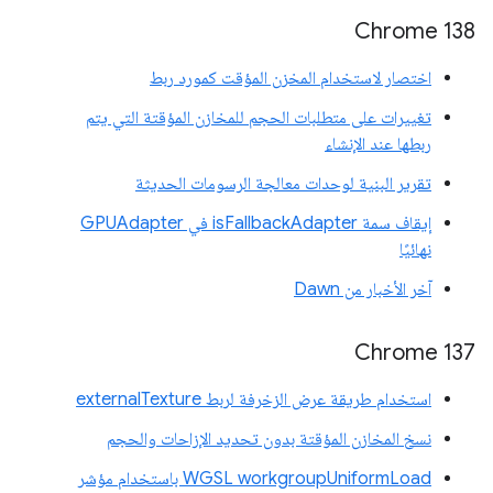
‫Chrome 138
اختصار لاستخدام المخزن المؤقت كمورد ربط
تغييرات على متطلبات الحجم للمخازن المؤقتة التي يتم
ربطها عند الإنشاء
تقرير البنية لوحدات معالجة الرسومات الحديثة
إيقاف سمة isFallbackAdapter في GPUAdapter
نهائيًا
آخر الأخبار من Dawn
‫Chrome 137
استخدام طريقة عرض الزخرفة لربط externalTexture
نسخ المخازن المؤقتة بدون تحديد الإزاحات والحجم
‫WGSL workgroupUniformLoad باستخدام مؤشر