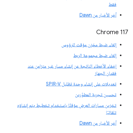
فقط
آخر الأخبار من Dawn
‫Chrome 117
إلغاء ضبط مخزن مؤقت للرؤوس
إلغاء ضبط مجموعة الربط
إخفاء الأخطاء الناتجة عن إنشاء مسار غير متزامن عند
فقدان الجهاز
تعديلات على إنشاء وحدة تظليل SPIR-V
تحسين تجربة المطوّرين
تخزين مسارات العرض مؤقتًا باستخدام تخطيط يتم إنشاؤه
تلقائيًا
آخر الأخبار من Dawn