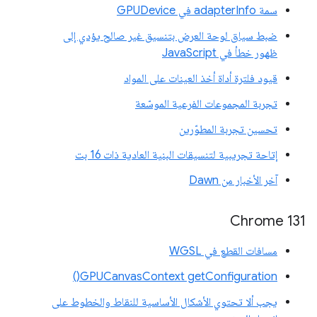
سمة adapterInfo في GPUDevice
ضبط سياق لوحة العرض بتنسيق غير صالح يؤدي إلى
ظهور خطأ في JavaScript
قيود فلترة أداة أخذ العينات على المواد
تجربة المجموعات الفرعية الموسّعة
تحسين تجربة المطوّرين
إتاحة تجريبية لتنسيقات البنية العادية ذات 16 بت
آخر الأخبار من Dawn
Chrome 131
مسافات القطع في WGSL
GPUCanvasContext getConfiguration()
يجب ألا تحتوي الأشكال الأساسية للنقاط والخطوط على