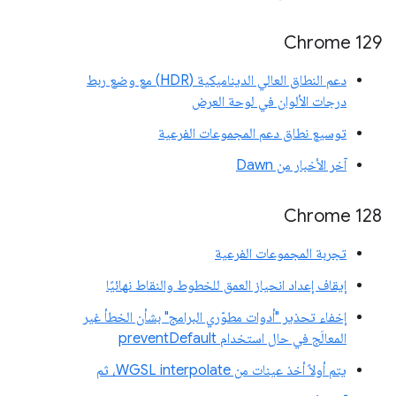
Chrome 129
دعم النطاق العالي الديناميكية (HDR) مع وضع ربط
درجات الألوان في لوحة العرض
توسيع نطاق دعم المجموعات الفرعية
آخر الأخبار من Dawn
‫Chrome 128
تجربة المجموعات الفرعية
إيقاف إعداد انحياز العمق للخطوط والنقاط نهائيًا
إخفاء تحذير "أدوات مطوّري البرامج" بشأن الخطأ غير
المعالَج في حال استخدام preventDefault
يتم أولاً أخذ عينات من WGSL interpolate، ثم