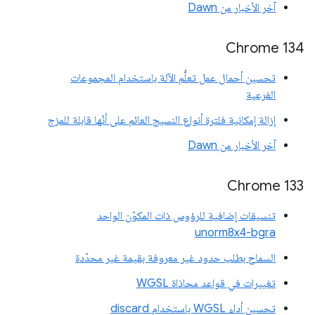
آخر الأخبار من Dawn
‫Chrome 134
تحسين أحمال عمل تعلُّم الآلة باستخدام المجموعات
الفرعية
إزالة إمكانية فلترة أنواع النسيج العائم على أنّها قابلة للمزج
آخر الأخبار من Dawn
‫Chrome 133
تنسيقات إضافية للرؤوس ذات المكوّن الواحد
unorm8x4-bgra
السماح بطلب حدود غير معروفة بقيمة غير محدّدة
تغييرات في قواعد محاذاة WGSL
تحسين أداء WGSL باستخدام discard