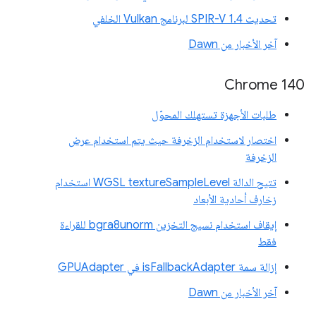
تحديث SPIR-V 1.4 لبرنامج Vulkan الخلفي
آخر الأخبار من Dawn
Chrome 140
طلبات الأجهزة تستهلك المحوّل
اختصار لاستخدام الزخرفة حيث يتم استخدام عرض
الزخرفة
تتيح الدالة WGSL textureSampleLevel استخدام
زخارف أحادية الأبعاد
إيقاف استخدام نسيج التخزين bgra8unorm للقراءة
فقط
إزالة سمة isFallbackAdapter في GPUAdapter
آخر الأخبار من Dawn