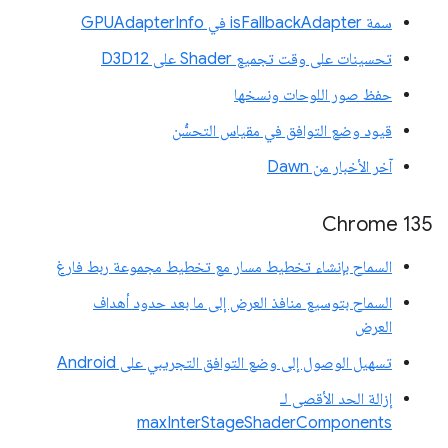
سمة isFallbackAdapter في GPUAdapterInfo
تحسينات على وقت تجميع Shader على D3D12
حفظ صور اللوحات ونسخها
قيود وضع التوافق في مقياس التحسُّن
آخر الأخبار من Dawn
Chrome 135
السماح بإنشاء تخطيط مسار مع تخطيط مجموعة ربط فارغ
السماح بتوسيع منافذ العرض إلى ما بعد حدود أهداف
العرض
تسهيل الوصول إلى وضع التوافق التجريبي على Android
إزالة الحد الأقصى لـ
maxInterStageShaderComponents