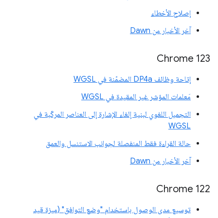
إصلاح الأخطاء
آخر الأخبار من Dawn
Chrome 123
إتاحة وظائف DP4a المضمّنة في WGSL
مَعلمات المؤشر غير المقيدة في WGSL
التجميل اللغوي لبنية إلغاء الإشارة إلى العناصر المركّبة في
WGSL
حالة القراءة فقط المنفصلة لجوانب الاستنسل والعمق
آخر الأخبار من Dawn
‫Chrome 122
توسيع مدى الوصول باستخدام "وضع التوافق" (ميزة قيد