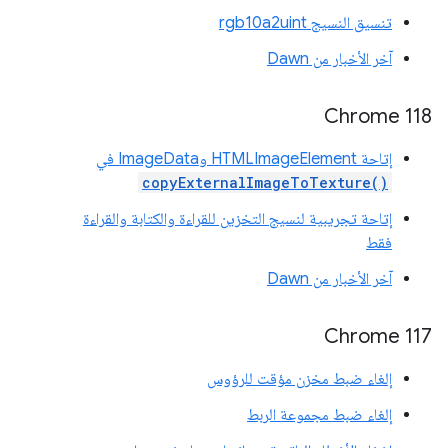
تنسيق النسيج rgb10a2uint
آخر الأخبار من Dawn
‫Chrome 118
إتاحة HTMLImageElement وImageData في
copyExternalImageToTexture()
إتاحة تجريبية لنسيج التخزين للقراءة والكتابة والقراءة
فقط
آخر الأخبار من Dawn
‫Chrome 117
إلغاء ضبط مخزن مؤقت للرؤوس
إلغاء ضبط مجموعة الربط