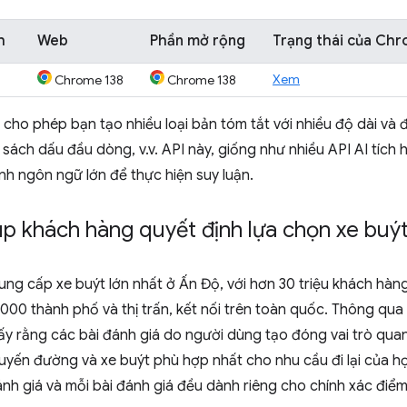
h
Web
Phần mở rộng
Trạng thái của Ch
Xem
Chrome 138
Chrome 138
cho phép bạn tạo nhiều loại bản tóm tắt với nhiều độ dài và
sách dấu đầu dòng, v.v. API này, giống như nhiều API AI tích
h ngôn ngữ lớn để thực hiện suy luận.
úp khách hàng quyết định lựa chọn xe buý
ung cấp xe buýt lớn nhất ở Ấn Độ, với hơn 30 triệu khách hàn
000 thành phố và thị trấn, kết nối trên toàn quốc. Thông qua d
y rằng các bài đánh giá do người dùng tạo đóng vai trò quan
tuyến đường và xe buýt phù hợp nhất cho nhu cầu đi lại của 
ánh giá và mỗi bài đánh giá đều dành riêng cho chính xác điể