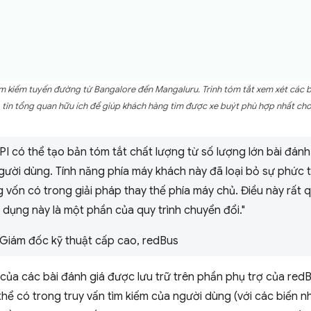
m kiếm tuyến đường từ Bangalore đến Mangaluru. Trình tóm tắt xem xét các bà
tin tổng quan hữu ích để giúp khách hàng tìm được xe buýt phù hợp nhất cho 
I có thể tạo bản tóm tắt chất lượng từ số lượng lớn bài đánh 
gười dùng. Tính năng phía máy khách này đã loại bỏ sự phức tạ
vốn có trong giải pháp thay thế phía máy chủ. Điều này rất qu
dụng này là một phần của quy trình chuyển đổi."
 Giám đốc kỹ thuật cấp cao, redBus
 của các bài đánh giá được lưu trữ trên phần phụ trợ của redB
thể có trong truy vấn tìm kiếm của người dùng (với các biến nh