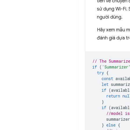
tiên về chuyến
sử dụng Wi-Fi. 
người dùng.
Hãy xem mẫu mã 
đánh giá dựa tr
// The Summarize
if
(
'Summarizer
try
{
const
availa
let
summariz
if
(
availabl
return
nul
}
if
(
availabl
//model is
summarizer
}
else
{