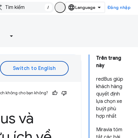
/
Đăng nhập
e
Trên trang
này
redBus giúp
khách hàng
 ích không cho bạn không?
quyết định
lựa chọn xe
buýt phù
us và
hợp nhất
Miravia tóm
u ích về
tắt các bài