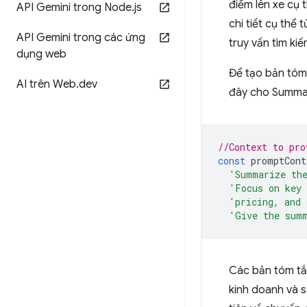
điểm lên xe cụ 
API Gemini trong Node
.
js
chi tiết cụ thể
API Gemini trong các ứng
truy vấn tìm kiế
dụng web
Để tạo bản tóm 
AI trên Web
.
dev
đây cho Summar
//Context to pro
const
promptCont
'Summarize the
'Focus on key 
'pricing, and 
'Give the sum
Các bản tóm tắt
kinh doanh và s