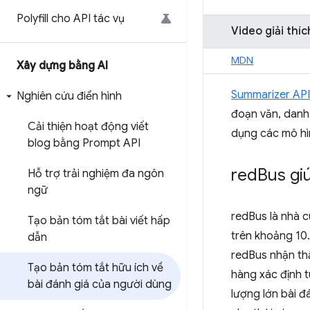
Polyfill cho API tác vụ
Video giải thíc
MDN
Xây dựng bằng AI
Summarizer API
Nghiên cứu điển hình
đoạn văn, danh 
Cải thiện hoạt động viết
dụng các mô hìn
blog bằng Prompt API
red
Bus gi
Hỗ trợ trải nghiệm đa ngôn
ngữ
redBus là nhà c
Tạo bản tóm tắt bài viết hấp
trên khoảng 10.
dẫn
redBus nhận thấ
Tạo bản tóm tắt hữu ích về
hàng xác định 
bài đánh giá của người dùng
lượng lớn bài đ