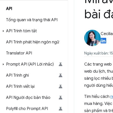
API
bài đ
Tổng quan và trạng thái API
API Trình tóm tắt
Cecili
API Trình phát hiện ngôn ngữ
Translator API
Ngày xuất bản: 1
Prompt API (API Lời nhắc)
Các trang web 
web du lịch, th
API Trình ghi
sàng lọc nhiều 
người dùng hiểu 
API Trình viết lại
Tìm hiểu cách
r
API Người đọc bản thảo
mua hàng. Việc 
Polyfill cho Prompt API
sản phẩm và tr