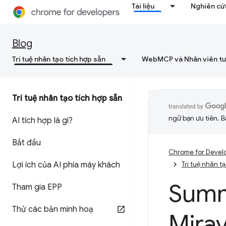
Tài liệu
Nghiên cứu
Blog
Trí tuệ nhân tạo tích hợp sẵn
WebMCP và Nhân viên tư
Trí tuệ nhân tạo tích hợp sẵn
ngữ bạn ưu tiên. B
AI tích hợp là gì?
Bắt đầu
Chrome for Devel
Lợi ích của AI phía máy khách
Trí tuệ nhân t
Summ
Tham gia EPP
Thử các bản minh hoạ
Mirav