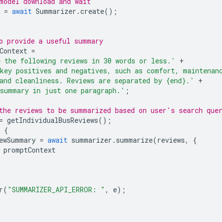
model download and wait
=
await
Summarizer
.
create
();
o provide a useful summary
Context
=
 the following reviews in 30 words or less.'
+
key positives and negatives, such as comfort, maintenan
and cleanliness. Reviews are separated by {end}.'
+
summary in just one paragraph.'
;
the reviews to be summarized based on user's search que
=
getIndividualBusReviews
();
{
ewSummary
=
await
summarizer
.
summarize
(
reviews
,
{
promptContext
r
(
"SUMMARIZER_API_ERROR: "
,
e
);