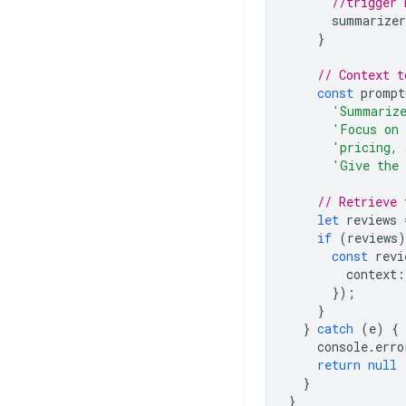
//trigger 
summarizer
}
// Context t
const
prompt
'Summarize
'Focus on 
'pricing, 
'Give the 
// Retrieve 
let
reviews
if
(
reviews
)
const
revi
context
:
});
}
}
catch
(
e
)
{
console
.
erro
return
null
}
}