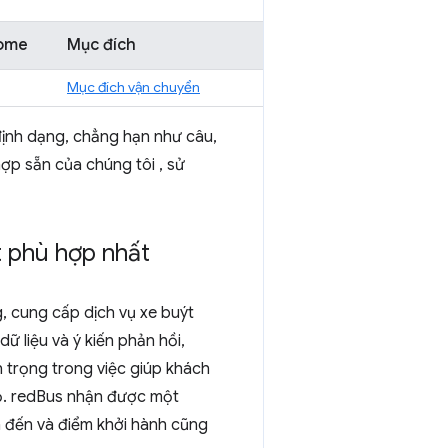
rome
Mục đích
Mục đích vận chuyển
 định dạng, chẳng hạn như câu,
 hợp sẵn của chúng tôi
, sử
t phù hợp nhất
g, cung cấp dịch vụ xe buýt
ữ liệu và ý kiến phản hồi,
 trọng trong việc giúp khách
họ. redBus nhận được một
m đến và điểm khởi hành cũng