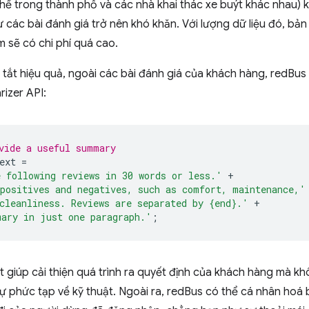
thể trong thành phố và các nhà khai thác xe buýt khác nhau) kh
 từ các bài đánh giá trở nên khó khăn. Với lượng dữ liệu đó, b
m sẽ có chi phí quá cao.
tắt hiệu quả, ngoài các bài đánh giá của khách hàng, redBu
izer API:
vide a useful summary
ext
=
 following reviews in 30 words or less.'
+
positives and negatives, such as comfort, maintenance,'
cleanliness. Reviews are separated by {end}.'
+
mary in just one paragraph.'
;
 giúp cải thiện quá trình ra quyết định của khách hàng mà kh
ự phức tạp về kỹ thuật. Ngoài ra, redBus có thể cá nhân hoá 