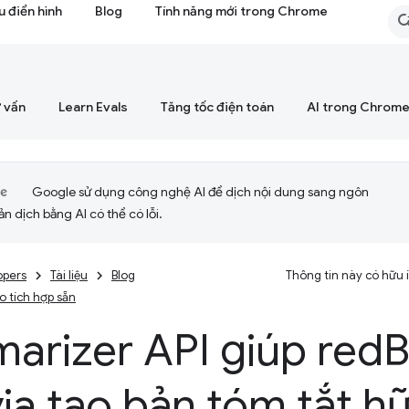
 điển hình
Blog
Tính năng mới trong Chrome
 vấn
Learn Evals
Tăng tốc điện toán
AI trong Chrom
Google sử dụng công nghệ AI để dịch nội dung sang ngôn
ản dịch bằng AI có thể có lỗi.
opers
Tài liệu
Blog
Thông tin này có hữu
ạo tích hợp sẵn
arizer API giúp red
B
ia tạo bản tóm tắt hữ