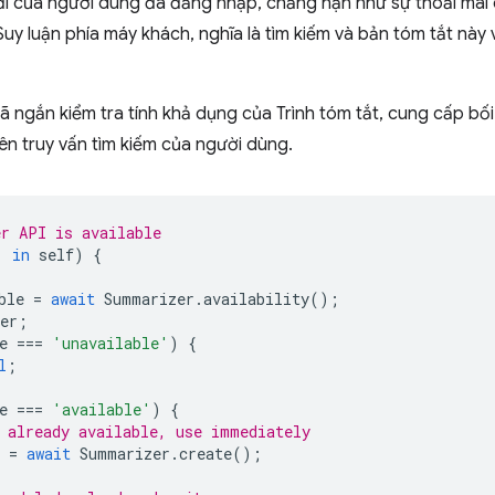
 đi của người dùng đã đăng nhập, chẳng hạn như sự thoải mái
Suy luận phía máy khách, nghĩa là tìm kiếm và bản tóm tắt này 
ngắn kiểm tra tính khả dụng của Trình tóm tắt, cung cấp bối 
ên truy vấn tìm kiếm của người dùng.
r API is available
'
in
self
)
{
ble
=
await
Summarizer
.
availability
();
er
;
e
===
'unavailable'
)
{
l
;
e
===
'available'
)
{
 already available, use immediately
=
await
Summarizer
.
create
();