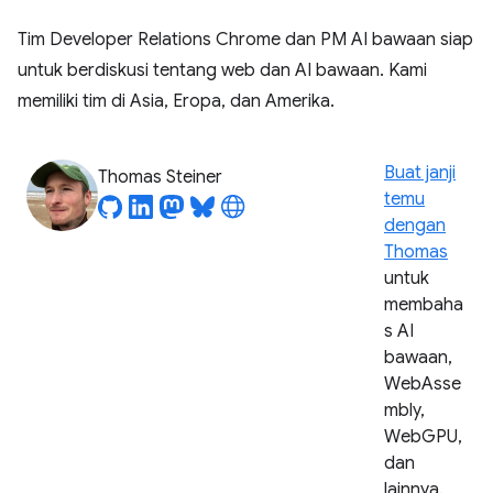
Tim Developer Relations Chrome dan PM AI bawaan siap
untuk berdiskusi tentang web dan AI bawaan. Kami
memiliki tim di Asia, Eropa, dan Amerika.
Buat janji
Thomas Steiner
temu
dengan
Thomas
untuk
membaha
s AI
bawaan,
WebAsse
mbly,
WebGPU,
dan
lainnya.