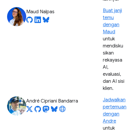
Buat janji
Maud Nalpas
temu
dengan
Maud
untuk
mendisku
sikan
rekayasa
AI,
evaluasi,
dan AI sisi
klien.
Jadwalkan
André Cipriani Bandarra
pertemuan
dengan
Andre
untuk