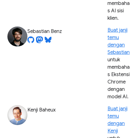
membaha
s AI sisi
klien.
Buat janji
Sebastian Benz
temu
dengan
Sebastian
untuk
membaha
s Ekstensi
Chrome
dengan
model AI.
Buat janji
Kenji Baheux
temu
dengan
Kenji