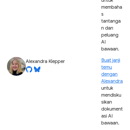
untuk
membaha
s
tantanga
n dan
peluang
AI
bawaan.
Buat janji
Alexandra Klepper
temu
dengan
Alexandra
untuk
mendisku
sikan
dokument
asi AI
bawaan.